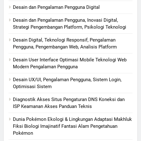
Desain dan Pengalaman Pengguna Digital
Desain dan Pengalaman Pengguna, Inovasi Digital,
Strategi Pengembangan Platform, Psikologi Teknologi
Desain Digital, Teknologi Responsif, Pengalaman
Pengguna, Pengembangan Web, Analisis Platform
Desain User Interface Optimasi Mobile Teknologi Web
Modern Pengalaman Pengguna
Desain UX/UI, Pengalaman Pengguna, Sistem Login,
Optimisasi Sistem
Diagnostik Akses Situs Pengaturan DNS Koneksi dan
ISP Keamanan Akses Panduan Teknis
Dunia Pokémon Ekologi & Lingkungan Adaptasi Makhluk
Fiksi Biologi Imajinatif Fantasi Alam Pengetahuan
Pokémon