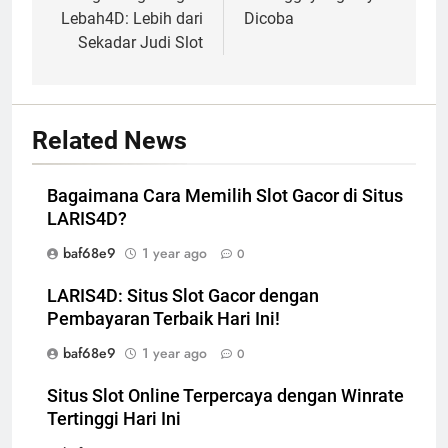
Lebah4D: Lebih dari
Dicoba
Sekadar Judi Slot
Related News
Bagaimana Cara Memilih Slot Gacor di Situs
LARIS4D?
baf68e9
1 year ago
0
LARIS4D: Situs Slot Gacor dengan
Pembayaran Terbaik Hari Ini!
baf68e9
1 year ago
0
Situs Slot Online Terpercaya dengan Winrate
Tertinggi Hari Ini