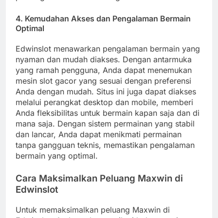
4.
Kemudahan Akses dan Pengalaman Bermain
Optimal
Edwinslot menawarkan pengalaman bermain yang
nyaman dan mudah diakses. Dengan antarmuka
yang ramah pengguna, Anda dapat menemukan
mesin slot gacor yang sesuai dengan preferensi
Anda dengan mudah. Situs ini juga dapat diakses
melalui perangkat desktop dan mobile, memberi
Anda fleksibilitas untuk bermain kapan saja dan di
mana saja. Dengan sistem permainan yang stabil
dan lancar, Anda dapat menikmati permainan
tanpa gangguan teknis, memastikan pengalaman
bermain yang optimal.
Cara Maksimalkan Peluang Maxwin di
Edwinslot
Untuk memaksimalkan peluang Maxwin di