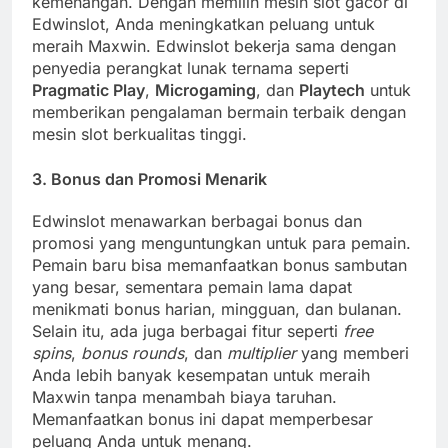
kemenangan. Dengan memilih mesin slot gacor di
Edwinslot, Anda meningkatkan peluang untuk
meraih Maxwin. Edwinslot bekerja sama dengan
penyedia perangkat lunak ternama seperti
Pragmatic Play
,
Microgaming
, dan
Playtech
untuk
memberikan pengalaman bermain terbaik dengan
mesin slot berkualitas tinggi.
3.
Bonus dan Promosi Menarik
Edwinslot menawarkan berbagai bonus dan
promosi yang menguntungkan untuk para pemain.
Pemain baru bisa memanfaatkan bonus sambutan
yang besar, sementara pemain lama dapat
menikmati bonus harian, mingguan, dan bulanan.
Selain itu, ada juga berbagai fitur seperti
free
spins
,
bonus rounds
, dan
multiplier
yang memberi
Anda lebih banyak kesempatan untuk meraih
Maxwin tanpa menambah biaya taruhan.
Memanfaatkan bonus ini dapat memperbesar
peluang Anda untuk menang.