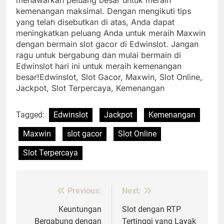
kemenangan maksimal. Dengan mengikuti tips
yang telah disebutkan di atas, Anda dapat
meningkatkan peluang Anda untuk meraih Maxwin
dengan bermain slot gacor di Edwinslot. Jangan
ragu untuk bergabung dan mulai bermain di
Edwinslot hari ini untuk meraih kemenangan
besar!Edwinslot, Slot Gacor, Maxwin, Slot Online,
Jackpot, Slot Terpercaya, Kemenangan
Tagged:
Edwinslot
Jackpot
Kemenangan
Maxwin
slot gacor
Slot Online
Slot Terpercaya
Previous:
Next:
Post
navigation
Keuntungan
Slot dengan RTP
Bergabung dengan
Tertinggi yang Layak