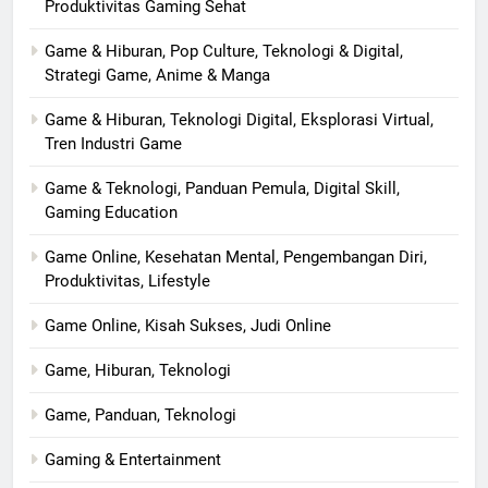
Produktivitas Gaming Sehat
Game & Hiburan, Pop Culture, Teknologi & Digital,
Strategi Game, Anime & Manga
Game & Hiburan, Teknologi Digital, Eksplorasi Virtual,
Tren Industri Game
Game & Teknologi, Panduan Pemula, Digital Skill,
Gaming Education
Game Online, Kesehatan Mental, Pengembangan Diri,
Produktivitas, Lifestyle
Game Online, Kisah Sukses, Judi Online
Game, Hiburan, Teknologi
Game, Panduan, Teknologi
Gaming & Entertainment