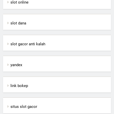
slot online
slot dana
slot gacor anti kalah
yandex
link bokep
situs slot gacor