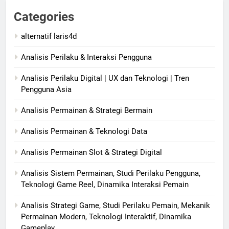
Categories
alternatif laris4d
Analisis Perilaku & Interaksi Pengguna
Analisis Perilaku Digital | UX dan Teknologi | Tren
Pengguna Asia
Analisis Permainan & Strategi Bermain
Analisis Permainan & Teknologi Data
Analisis Permainan Slot & Strategi Digital
Analisis Sistem Permainan, Studi Perilaku Pengguna,
Teknologi Game Reel, Dinamika Interaksi Pemain
Analisis Strategi Game, Studi Perilaku Pemain, Mekanik
Permainan Modern, Teknologi Interaktif, Dinamika
Gameplay