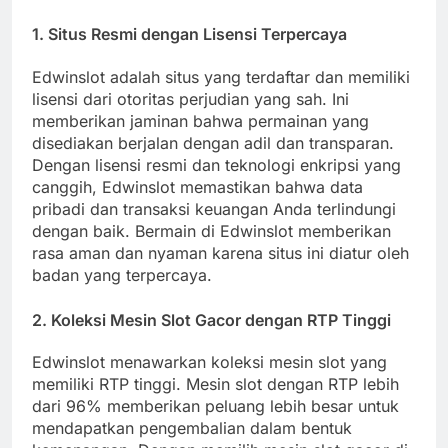
1.
Situs Resmi dengan Lisensi Terpercaya
Edwinslot adalah situs yang terdaftar dan memiliki
lisensi dari otoritas perjudian yang sah. Ini
memberikan jaminan bahwa permainan yang
disediakan berjalan dengan adil dan transparan.
Dengan lisensi resmi dan teknologi enkripsi yang
canggih, Edwinslot memastikan bahwa data
pribadi dan transaksi keuangan Anda terlindungi
dengan baik. Bermain di Edwinslot memberikan
rasa aman dan nyaman karena situs ini diatur oleh
badan yang terpercaya.
2.
Koleksi Mesin Slot Gacor dengan RTP Tinggi
Edwinslot menawarkan koleksi mesin slot yang
memiliki RTP tinggi. Mesin slot dengan RTP lebih
dari 96% memberikan peluang lebih besar untuk
mendapatkan pengembalian dalam bentuk