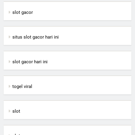
slot gacor
situs slot gacor hari ini
slot gacor hari ini
togel viral
slot