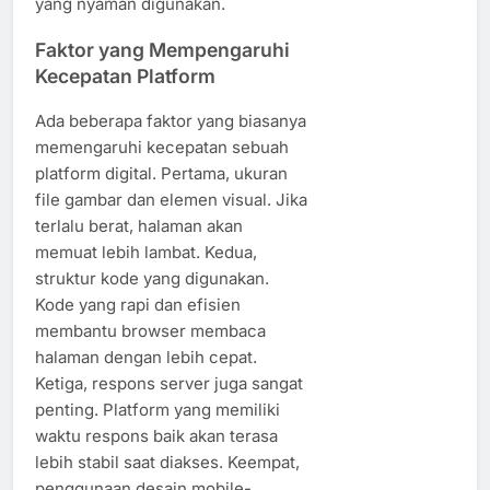
yang nyaman digunakan.
Faktor yang Mempengaruhi
Kecepatan Platform
Ada beberapa faktor yang biasanya
memengaruhi kecepatan sebuah
platform digital. Pertama, ukuran
file gambar dan elemen visual. Jika
terlalu berat, halaman akan
memuat lebih lambat. Kedua,
struktur kode yang digunakan.
Kode yang rapi dan efisien
membantu browser membaca
halaman dengan lebih cepat.
Ketiga, respons server juga sangat
penting. Platform yang memiliki
waktu respons baik akan terasa
lebih stabil saat diakses. Keempat,
penggunaan desain mobile-