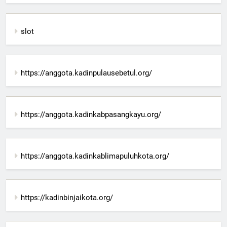
slot
https://anggota.kadinpulausebetul.org/
https://anggota.kadinkabpasangkayu.org/
https://anggota.kadinkablimapuluhkota.org/
https://kadinbinjaikota.org/