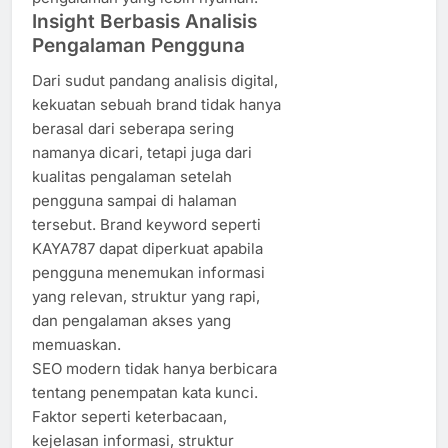
Insight Berbasis Analisis
Pengalaman Pengguna
Dari sudut pandang analisis digital,
kekuatan sebuah brand tidak hanya
berasal dari seberapa sering
namanya dicari, tetapi juga dari
kualitas pengalaman setelah
pengguna sampai di halaman
tersebut. Brand keyword seperti
KAYA787 dapat diperkuat apabila
pengguna menemukan informasi
yang relevan, struktur yang rapi,
dan pengalaman akses yang
memuaskan.
SEO modern tidak hanya berbicara
tentang penempatan kata kunci.
Faktor seperti keterbacaan,
kejelasan informasi, struktur