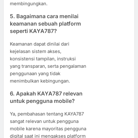
membingungkan.
5. Bagaimana cara menilai
keamanan sebuah platform
seperti KAYA787?
Keamanan dapat dinilai dari
kejelasan sistem akses,
konsistensi tampilan, instruksi
yang transparan, serta pengalaman
penggunaan yang tidak
menimbulkan kebingungan.
6. Apakah KAYA787 relevan
untuk pengguna mobile?
Ya, pembahasan tentang KAYA787
sangat relevan untuk pengguna
mobile karena mayoritas pengguna
digital saat ini mengakses platform