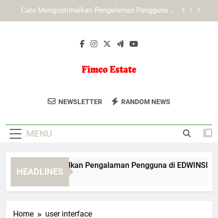
Skip
Cara Mengoptimalkan Pengalaman Akses
to
EDWINSLOT secara Nyaman dan Terarah
content
Cara Mengoptimalkan Pengalaman Akses
LEBAH4D secara Nyaman dan Terarah
Cara Mengoptimalkan Pengalaman Pengguna di
EDWINSLOT secara Aman dan Terkendali
Cara Mengoptimalkan Pengalaman Pengguna di
LEBAH4D
Fimco Estate
Dapatkan Properti Impian Anda Dengan
Cara Mengoptimalkan Pengalaman Akses
NEWSLETTER
RANDOM NEWS
EDWINSLOT secara Nyaman dan Terarah
FIMCO Estate. Agen Real Estate Yang
Cara Mengoptimalkan Pengalaman Akses
Siap Membantu Anda Menemukan
LEBAH4D secara Nyaman dan Terarah
MENU
Rumah Yang Sempurna.
ra Mengoptimalkan Pengalaman Pengguna di EDWINSLOT sec
HEADLINES
Weeks Ago
Home
user interface