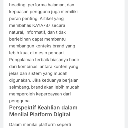
heading, performa halaman, dan
kepuasan pengguna juga memiliki
peran penting. Artikel yang
membahas KAYA787 secara
natural, informatif, dan tidak
berlebihan dapat membantu
membangun konteks brand yang
lebih kuat di mesin pencari.
Pengalaman terbaik biasanya hadir
dari kombinasi antara konten yang
jelas dan sistem yang mudah
digunakan. Jika keduanya berjalan
seimbang, brand akan lebih mudah
memperoleh kepercayaan dari
pengguna.
Perspektif Keahlian dalam
Menilai Platform Digital
Dalam menilai platform seperti