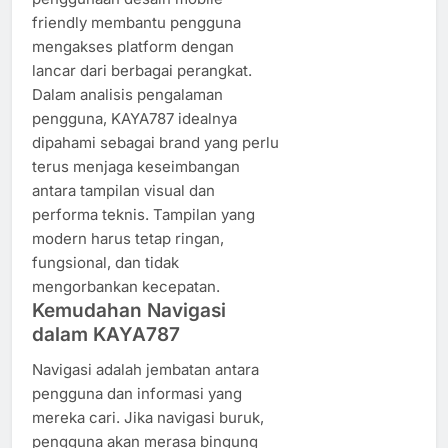
friendly membantu pengguna
mengakses platform dengan
lancar dari berbagai perangkat.
Dalam analisis pengalaman
pengguna, KAYA787 idealnya
dipahami sebagai brand yang perlu
terus menjaga keseimbangan
antara tampilan visual dan
performa teknis. Tampilan yang
modern harus tetap ringan,
fungsional, dan tidak
mengorbankan kecepatan.
Kemudahan Navigasi
dalam KAYA787
Navigasi adalah jembatan antara
pengguna dan informasi yang
mereka cari. Jika navigasi buruk,
pengguna akan merasa bingung