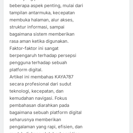
beberapa aspek penting, mulai dari
tampilan antarmuka, kecepatan
membuka halaman, alur akses,
struktur informasi, sampai
bagaimana sistem memberikan
rasa aman ketika digunakan.
Faktor-faktor ini sangat
berpengaruh terhadap persepsi
pengguna terhadap sebuah
platform digital.
Artikel ini membahas KAYA787
secara profesional dari sudut
teknologi, kecepatan, dan
kemudahan navigasi. Fokus
pembahasan diarahkan pada
bagaimana sebuah platform digital
seharusnya memberikan
pengalaman yang rapi, efisien, dan