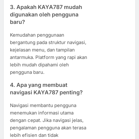
3. Apakah KAYA787 mudah
digunakan oleh pengguna
baru?
Kemudahan penggunaan
bergantung pada struktur navigasi,
kejelasan menu, dan tampilan
antarmuka. Platform yang rapi akan
lebih mudah dipahami oleh
pengguna baru.
4. Apa yang membuat
navigasi KAYA787 penting?
Navigasi membantu pengguna
menemukan informasi utama
dengan cepat. Jika navigasi jelas,
pengalaman pengguna akan terasa
lebih efisien dan tidak