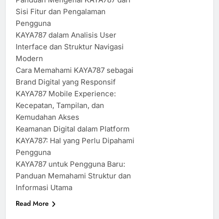
Sisi Fitur dan Pengalaman
Pengguna
KAYA787 dalam Analisis User
Interface dan Struktur Navigasi
Modern
Cara Memahami KAYA787 sebagai
Brand Digital yang Responsif
KAYA787 Mobile Experience:
Kecepatan, Tampilan, dan
Kemudahan Akses
Keamanan Digital dalam Platform
KAYA787: Hal yang Perlu Dipahami
Pengguna
KAYA787 untuk Pengguna Baru:
Panduan Memahami Struktur dan
Informasi Utama
Read More