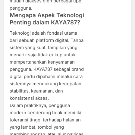
mudah diakses oleh berbagai tipe
pengguna.
Mengapa Aspek Teknologi
Penting dalam KAYA787?
Teknologi adalah fondasi utama
dari sebuah platform digital. Tanpa
sistem yang kuat, tampilan yang
menarik saja tidak cukup untuk
mempertahankan kenyamanan
pengguna. KAYA787 sebagai brand
digital perlu dipahami melalui cara
sistemnya mendukung kecepatan,
stabilitas, keamanan, dan
konsistensi akses.
Dalam praktiknya, pengguna
modern cenderung tidak memiliki
toleransi tinggi terhadap halaman
yang lambat, tombol yang
membingungkan, atau alur navigasi