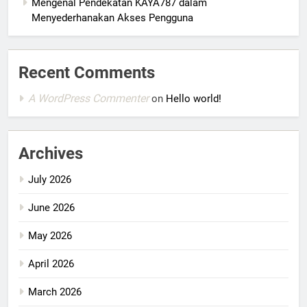
Mengenal Pendekatan KAYA787 dalam
Menyederhanakan Akses Pengguna
Recent Comments
A WordPress Commenter
on
Hello world!
Archives
July 2026
June 2026
May 2026
April 2026
March 2026