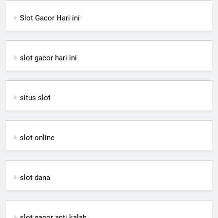
Slot Gacor Hari ini
slot gacor hari ini
situs slot
slot online
slot dana
slot gacor anti kalah