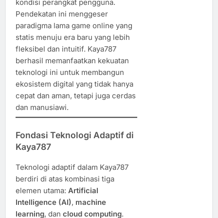
kondisi perangkat pengguna.
Pendekatan ini menggeser
paradigma lama game online yang
statis menuju era baru yang lebih
fleksibel dan intuitif. Kaya787
berhasil memanfaatkan kekuatan
teknologi ini untuk membangun
ekosistem digital yang tidak hanya
cepat dan aman, tetapi juga cerdas
dan manusiawi.
Fondasi Teknologi Adaptif di
Kaya787
Teknologi adaptif dalam Kaya787
berdiri di atas kombinasi tiga
elemen utama:
Artificial
Intelligence (AI)
,
machine
learning
, dan
cloud computing
.