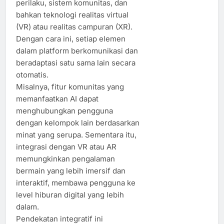
perilaku, sistem komunitas, dan
bahkan teknologi realitas virtual
(VR) atau realitas campuran (XR).
Dengan cara ini, setiap elemen
dalam platform berkomunikasi dan
beradaptasi satu sama lain secara
otomatis.
Misalnya, fitur komunitas yang
memanfaatkan AI dapat
menghubungkan pengguna
dengan kelompok lain berdasarkan
minat yang serupa. Sementara itu,
integrasi dengan VR atau AR
memungkinkan pengalaman
bermain yang lebih imersif dan
interaktif, membawa pengguna ke
level hiburan digital yang lebih
dalam.
Pendekatan integratif ini