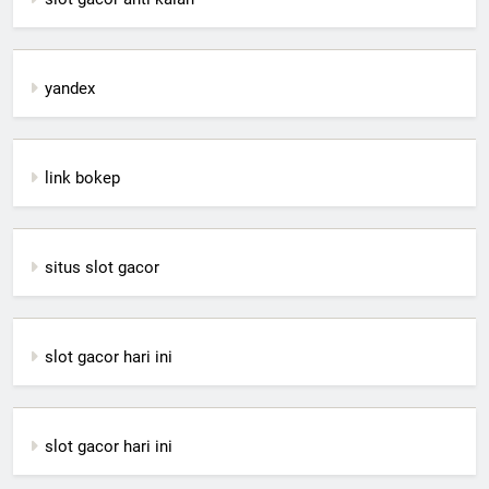
yandex
link bokep
situs slot gacor
slot gacor hari ini
slot gacor hari ini