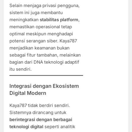
Selain menjaga privasi pengguna,
sistem ini juga membantu
meningkatkan
stabilitas platform
,
memastikan operasional tetap
optimal meskipun menghadapi
potensi serangan siber. Kaya787
menjadikan keamanan bukan
sebagai fitur tambahan, melainkan
bagian dari DNA teknologi adaptif
itu sendiri.
Integrasi dengan Ekosistem
Digital Modern
Kaya787 tidak berdiri sendiri.
Sistemnya dirancang untuk
berintegrasi dengan berbagai
teknologi digital
seperti analitik