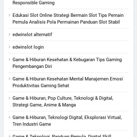
Responsible Gaming
Edukasi Slot Online Strategi Bermain Slot Tips Pemain
Pemula Analisis Pola Permainan Panduan Slot Stabil
edwinslot alternatif
edwinslot login
Game & Hiburan Kesehatan & Kebugaran Tips Gaming
Pengembangan Diri
Game & Hiburan Kesehatan Mental Manajemen Emosi
Produktivitas Gaming Sehat
Game & Hiburan, Pop Culture, Teknologi & Digital,
Strategi Game, Anime & Manga
Game & Hiburan, Teknologi Digital, Eksplorasi Virtual,
Tren Industri Game
Game & Teknologi, Panduan Pemula, Digital Skill,