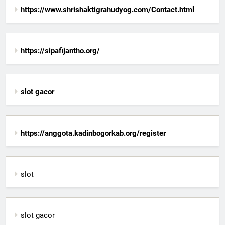
https://www.shrishaktigrahudyog.com/Contact.html
https://sipafijantho.org/
slot gacor
https://anggota.kadinbogorkab.org/register
slot
slot gacor