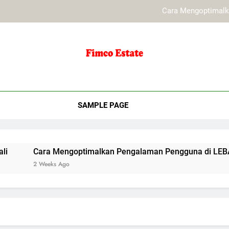
Cara Mengoptimal
Cara Mengoptimalkan Pengalaman Akses E
Cara Mengoptimalkan Pengalaman Akses
co Estate
Cara Mengoptimalkan Pengalaman Pengguna di ED
tkan Properti Impian Anda Dengan FIMCO Estate. Agen Real 
Sempurna.
Cara Mengoptimal
SAMPLE PAGE
Cara Mengoptimalkan Pengalaman Akses E
Cara Mengoptimalkan Pengalaman Akses
ra Mengoptimalkan Pengalaman Pengguna di LEBAH4D
eeks Ago