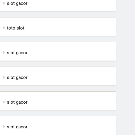
slot gacor
toto slot
slot gacor
slot gacor
slot gacor
slot gacor