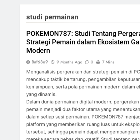
studi permainan
POKEMON787: Studi Tentang Perger
Strategi Pemain dalam Ekosistem G
Modern
Baf68e9
9 Months Ago
0
7 Mins
Menganalisis pergerakan dan strategi pemain di 
mencakup taktik bertarung, pengambilan keputusa
kemampuan, serta pola permainan modern dalam ek
yang dinamis.
Dalam dunia permainan digital modern, pergerakan 
pemain menjadi dua faktor utama yang menentukan
dalam setiap sesi permainan. POKEMON787 menjadi
platform yang memberikan ruang luas untuk eksplo
tersebut, sehingga pemain dapat mengembangkan 
mereka secara bebas dan kreatif. Studi tentang pe