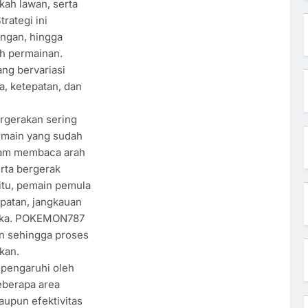
kah lawan, serta
rategi ini
ngan, hingga
h permainan.
g bervariasi
, ketepatan, dan
ergerakan sering
emain yang sudah
alam membaca arah
erta bergerak
itu, pemain pemula
patan, jangkauan
reka. POKEMON787
in sehingga proses
kan.
pengaruhi oleh
beberapa area
aupun efektivitas