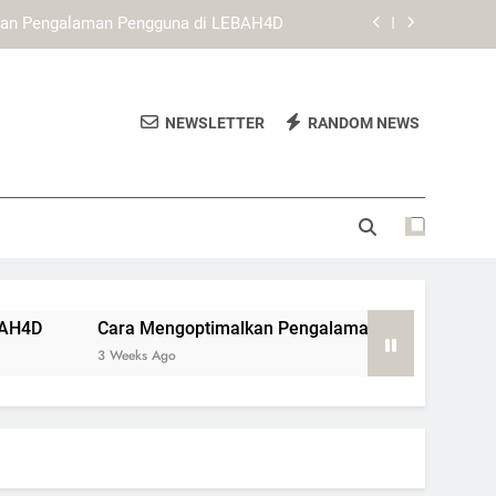
kan Pengalaman Pengguna di LEBAH4D
DWINSLOT secara Nyaman dan Terarah
 LEBAH4D secara Nyaman dan Terarah
NEWSLETTER
RANDOM NEWS
WINSLOT secara Aman dan Terkendali
Estate Yang Siap Membantu Anda Menemukan Rumah Yang
kan Pengalaman Pengguna di LEBAH4D
DWINSLOT secara Nyaman dan Terarah
 LEBAH4D secara Nyaman dan Terarah
Cara Mengoptimalkan Pengalaman Akses EDWINSLOT secara
3 Weeks Ago