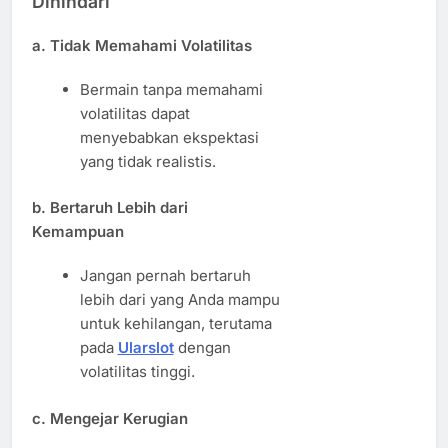
Dihindari
a. Tidak Memahami Volatilitas
Bermain tanpa memahami
volatilitas dapat
menyebabkan ekspektasi
yang tidak realistis.
b. Bertaruh Lebih dari
Kemampuan
Jangan pernah bertaruh
lebih dari yang Anda mampu
untuk kehilangan, terutama
pada
Ularslot
dengan
volatilitas tinggi.
c. Mengejar Kerugian