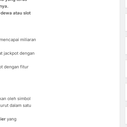
nya.
dewa atau slot
mencapai miliaran
at jackpot dengan
t dengan fitur
an oleh simbol
urut dalam satu
ier
yang