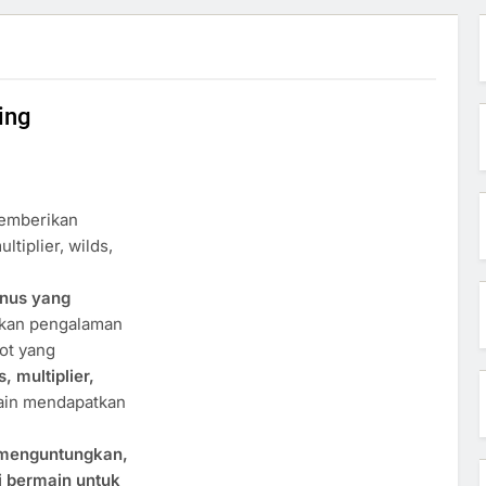
ing
memberikan
ltiplier, wilds,
onus yang
kan pengalaman
lot yang
, multiplier,
in mendapatkan
g menguntungkan,
gi bermain untuk