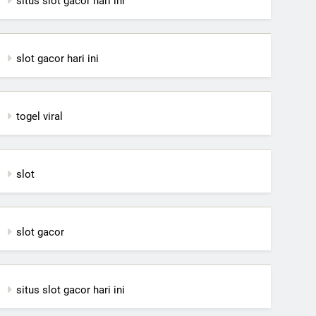
situs slot gacor hari ini
slot gacor hari ini
togel viral
slot
slot gacor
situs slot gacor hari ini