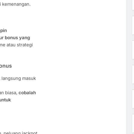
i kemenangan.
pin
tur bonus yang
e atau strategi
Bonus
 langsung masuk
an biasa,
cobalah
untuk
h, peluang jackpot