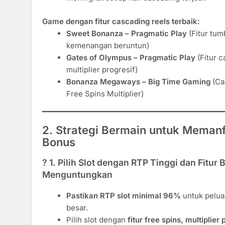
Game dengan fitur cascading reels terbaik:
Sweet Bonanza – Pragmatic Play
(Fitur tum
kemenangan beruntun)
Gates of Olympus – Pragmatic Play
(Fitur 
multiplier progresif)
Bonanza Megaways – Big Time Gaming
(Ca
Free Spins Multiplier)
2. Strategi Bermain untuk Memanf
Bonus
? 1. Pilih Slot dengan RTP Tinggi dan Fitur
Menguntungkan
Pastikan RTP slot minimal 96%
untuk pelua
besar.
Pilih slot dengan
fitur free spins, multiplier 