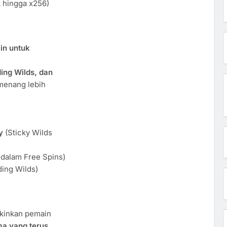
k hingga x256)
in untuk
ing Wilds, dan
menang lebih
y
(Sticky Wilds
dalam Free Spins)
ing Wilds)
gkinkan pemain
a yang terus