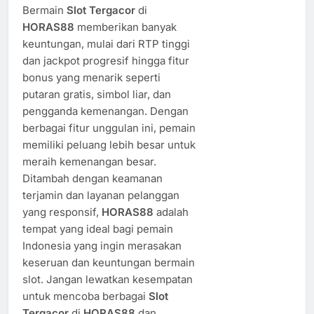
Bermain
Slot Tergacor
di
HORAS88
memberikan banyak
keuntungan, mulai dari RTP tinggi
dan jackpot progresif hingga fitur
bonus yang menarik seperti
putaran gratis, simbol liar, dan
pengganda kemenangan. Dengan
berbagai fitur unggulan ini, pemain
memiliki peluang lebih besar untuk
meraih kemenangan besar.
Ditambah dengan keamanan
terjamin dan layanan pelanggan
yang responsif,
HORAS88
adalah
tempat yang ideal bagi pemain
Indonesia yang ingin merasakan
keseruan dan keuntungan bermain
slot. Jangan lewatkan kesempatan
untuk mencoba berbagai
Slot
Tergacor
di
HORAS88
dan