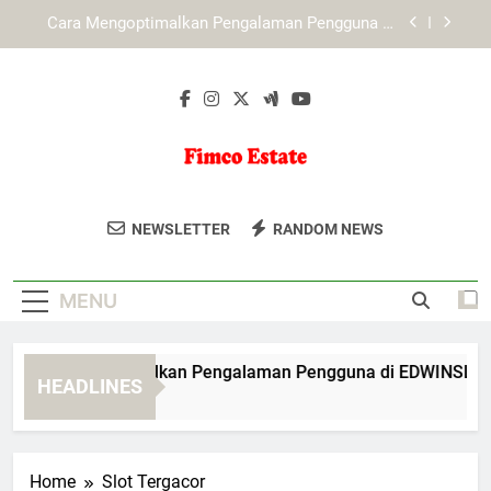
Skip
Cara Mengoptimalkan Pengalaman Akses
to
EDWINSLOT secara Nyaman dan Terarah
content
Cara Mengoptimalkan Pengalaman Akses
LEBAH4D secara Nyaman dan Terarah
Cara Mengoptimalkan Pengalaman Pengguna di
EDWINSLOT secara Aman dan Terkendali
Cara Mengoptimalkan Pengalaman Pengguna di
LEBAH4D
Fimco Estate
Dapatkan Properti Impian Anda Dengan
Cara Mengoptimalkan Pengalaman Akses
NEWSLETTER
RANDOM NEWS
EDWINSLOT secara Nyaman dan Terarah
FIMCO Estate. Agen Real Estate Yang
Cara Mengoptimalkan Pengalaman Akses
Siap Membantu Anda Menemukan
LEBAH4D secara Nyaman dan Terarah
MENU
Rumah Yang Sempurna.
ra Mengoptimalkan Pengalaman Pengguna di EDWINSLOT sec
HEADLINES
Weeks Ago
Home
Slot Tergacor