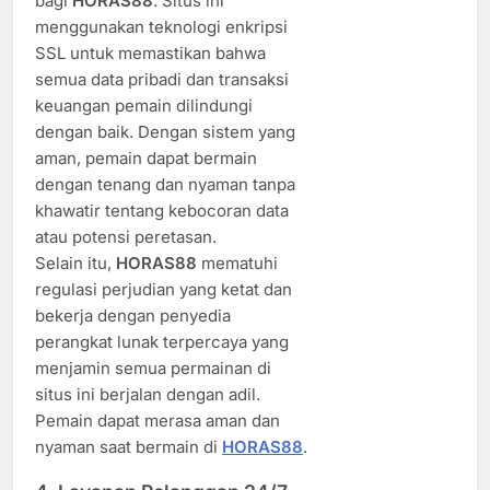
bagi
HORAS88
. Situs ini
menggunakan teknologi enkripsi
SSL untuk memastikan bahwa
semua data pribadi dan transaksi
keuangan pemain dilindungi
dengan baik. Dengan sistem yang
aman, pemain dapat bermain
dengan tenang dan nyaman tanpa
khawatir tentang kebocoran data
atau potensi peretasan.
Selain itu,
HORAS88
mematuhi
regulasi perjudian yang ketat dan
bekerja dengan penyedia
perangkat lunak terpercaya yang
menjamin semua permainan di
situs ini berjalan dengan adil.
Pemain dapat merasa aman dan
nyaman saat bermain di
HORAS88
.