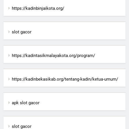
https://kadinbinjaikota.org/
slot gacor
https://kadintasikmalayakota.org/program/
https://kadinbekasikab.org/tentang-kadin/ketua-umum/
apk slot gacor
slot gacor