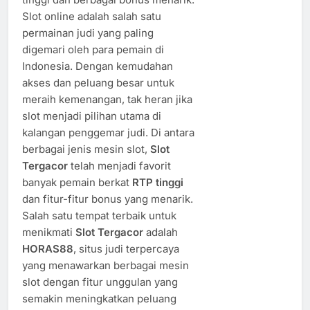
Slot online adalah salah satu
permainan judi yang paling
digemari oleh para pemain di
Indonesia. Dengan kemudahan
akses dan peluang besar untuk
meraih kemenangan, tak heran jika
slot menjadi pilihan utama di
kalangan penggemar judi. Di antara
berbagai jenis mesin slot,
Slot
Tergacor
telah menjadi favorit
banyak pemain berkat
RTP tinggi
dan fitur-fitur bonus yang menarik.
Salah satu tempat terbaik untuk
menikmati
Slot Tergacor
adalah
HORAS88
, situs judi terpercaya
yang menawarkan berbagai mesin
slot dengan fitur unggulan yang
semakin meningkatkan peluang