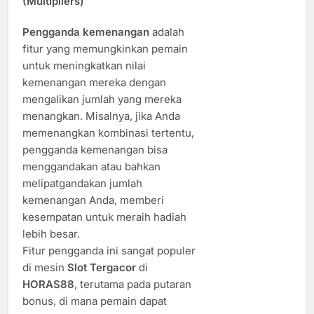
(Multipliers)
Pengganda kemenangan
adalah
fitur yang memungkinkan pemain
untuk meningkatkan nilai
kemenangan mereka dengan
mengalikan jumlah yang mereka
menangkan. Misalnya, jika Anda
memenangkan kombinasi tertentu,
pengganda kemenangan bisa
menggandakan atau bahkan
melipatgandakan jumlah
kemenangan Anda, memberi
kesempatan untuk meraih hadiah
lebih besar.
Fitur pengganda ini sangat populer
di mesin
Slot Tergacor
di
HORAS88
, terutama pada putaran
bonus, di mana pemain dapat