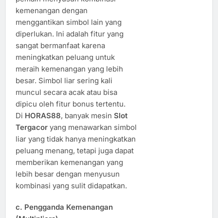
kemenangan dengan
menggantikan simbol lain yang
diperlukan. Ini adalah fitur yang
sangat bermanfaat karena
meningkatkan peluang untuk
meraih kemenangan yang lebih
besar. Simbol liar sering kali
muncul secara acak atau bisa
dipicu oleh fitur bonus tertentu.
Di
HORAS88
, banyak mesin
Slot
Tergacor
yang menawarkan simbol
liar yang tidak hanya meningkatkan
peluang menang, tetapi juga dapat
memberikan kemenangan yang
lebih besar dengan menyusun
kombinasi yang sulit didapatkan.
c.
Pengganda Kemenangan