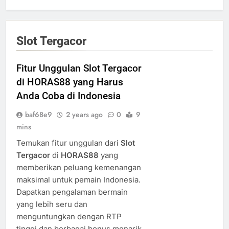
Slot Tergacor
Fitur Unggulan Slot Tergacor
di HORAS88 yang Harus
Anda Coba di Indonesia
baf68e9
2 years ago
0
9
mins
Temukan fitur unggulan dari
Slot
Tergacor
di
HORAS88
yang
memberikan peluang kemenangan
maksimal untuk pemain Indonesia.
Dapatkan pengalaman bermain
yang lebih seru dan
menguntungkan dengan RTP
tinggi dan berbagai bonus menarik.