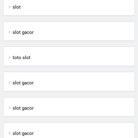
slot
slot gacor
toto slot
slot gacor
slot gacor
slot gacor