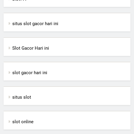
situs slot gacor hari ini
Slot Gacor Hari ini
slot gacor hari ini
situs slot
slot online