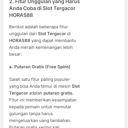
2.
Fitur Unggulan yang Harus
Anda Coba di Slot Tergacor
HORAS88
Berikut adalah beberapa fitur
unggulan dari
Slot Tergacor
di
HORAS88
yang dapat membantu
Anda meraih kemenangan lebih
besar:
a.
Putaran Gratis (Free Spins)
Salah satu fitur paling populer
yang bisa Anda temui di mesin
Slot
Tergacor
adalah
putaran gratis
.
Fitur ini memberikan kesempatan
kepada pemain untuk memutar
gulungan tanpa harus
mengeluarkan uang tambahan.
Putaran gratis sering kali