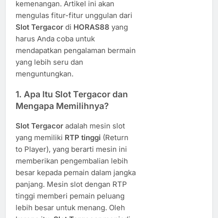
kemenangan. Artikel ini akan
mengulas fitur-fitur unggulan dari
Slot Tergacor
di
HORAS88
yang
harus Anda coba untuk
mendapatkan pengalaman bermain
yang lebih seru dan
menguntungkan.
1.
Apa Itu Slot Tergacor dan
Mengapa Memilihnya?
Slot Tergacor
adalah mesin slot
yang memiliki
RTP tinggi
(Return
to Player), yang berarti mesin ini
memberikan pengembalian lebih
besar kepada pemain dalam jangka
panjang. Mesin slot dengan RTP
tinggi memberi pemain peluang
lebih besar untuk menang. Oleh