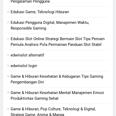
Pengalaman Pengguna
Edukasi Game, Teknologi Hiburan
Edukasi Pengguna Digital, Manajemen Waktu,
Responsible Gaming
Edukasi Slot Online Strategi Bermain Slot Tips Pemain
Pemula Analisis Pola Permainan Panduan Slot Stabil
edwinslot alternatif
edwinslot login
Game & Hiburan Kesehatan & Kebugaran Tips Gaming
Pengembangan Diri
Game & Hiburan Kesehatan Mental Manajemen Emosi
Produktivitas Gaming Sehat
Game & Hiburan, Pop Culture, Teknologi & Digital,
Strategi Game, Anime & Manga