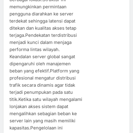
memungkinkan permintaan
pengguna diarahkan ke server
terdekat sehingga latensi dapat
ditekan dan kualitas akses tetap
terjaga.Pendekatan terdistribusi
menjadi kunci dalam menjaga
performa lintas wilayah.
Keandalan server global sangat
dipengaruhi oleh manajemen
beban yang efektif.Platform yang
profesional mengatur distribusi
trafik secara dinamis agar tidak
terjadi penumpukan pada satu
titik.Ketika satu wilayah mengalami
lonjakan akses sistem dapat
mengalihkan sebagian beban ke
server lain yang masih memiliki
kapasitas.Pengelolaan ini