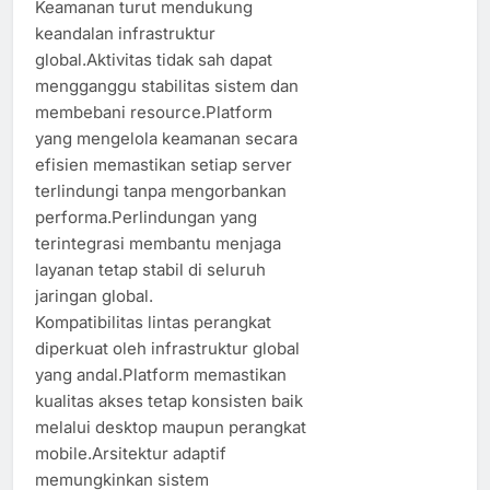
Keamanan turut mendukung
keandalan infrastruktur
global.Aktivitas tidak sah dapat
mengganggu stabilitas sistem dan
membebani resource.Platform
yang mengelola keamanan secara
efisien memastikan setiap server
terlindungi tanpa mengorbankan
performa.Perlindungan yang
terintegrasi membantu menjaga
layanan tetap stabil di seluruh
jaringan global.
Kompatibilitas lintas perangkat
diperkuat oleh infrastruktur global
yang andal.Platform memastikan
kualitas akses tetap konsisten baik
melalui desktop maupun perangkat
mobile.Arsitektur adaptif
memungkinkan sistem