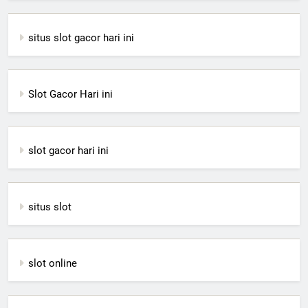
situs slot gacor hari ini
Slot Gacor Hari ini
slot gacor hari ini
situs slot
slot online