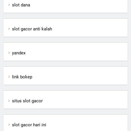
slot dana
slot gacor anti kalah
yandex
link bokep
situs slot gacor
slot gacor hari ini