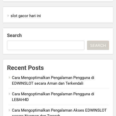
slot gacor hari ini
Search
SEARCH
Recent Posts
Cara Mengoptimalkan Pengalaman Pengguna di
EDWINSLOT secara Aman dan Terkendali
Cara Mengoptimalkan Pengalaman Pengguna di
LEBAH4D
Cara Mengoptimalkan Pengalaman Akses EDWINSLOT
secara Nyaman dan Terarah