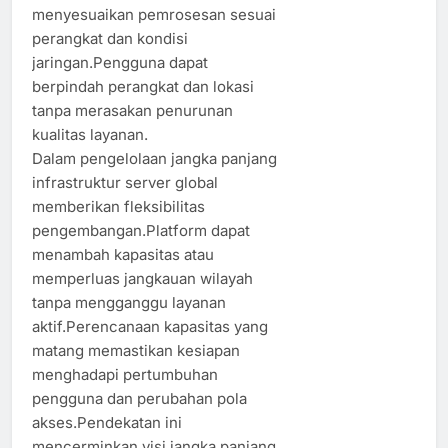
menyesuaikan pemrosesan sesuai
perangkat dan kondisi
jaringan.Pengguna dapat
berpindah perangkat dan lokasi
tanpa merasakan penurunan
kualitas layanan.
Dalam pengelolaan jangka panjang
infrastruktur server global
memberikan fleksibilitas
pengembangan.Platform dapat
menambah kapasitas atau
memperluas jangkauan wilayah
tanpa mengganggu layanan
aktif.Perencanaan kapasitas yang
matang memastikan kesiapan
menghadapi pertumbuhan
pengguna dan perubahan pola
akses.Pendekatan ini
mencerminkan visi jangka panjang