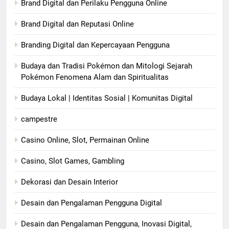
Brand Digital dan Perilaku Pengguna Online
Brand Digital dan Reputasi Online
Branding Digital dan Kepercayaan Pengguna
Budaya dan Tradisi Pokémon dan Mitologi Sejarah
Pokémon Fenomena Alam dan Spiritualitas
Budaya Lokal | Identitas Sosial | Komunitas Digital
campestre
Casino Online, Slot, Permainan Online
Casino, Slot Games, Gambling
Dekorasi dan Desain Interior
Desain dan Pengalaman Pengguna Digital
Desain dan Pengalaman Pengguna, Inovasi Digital,