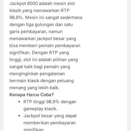
Jackpot 6000 adalah mesin slot
klasik yang menawarkan RTP
98.9%. Mesin ini sangat sederhana
dengan tiga gulungan dan satu
garis pembayaran, namun
menawarkan jackpot besar yang
bisa memberi pemain pembayaran
signifikan. Dengan RTP yang
tinggi, slot ini adalah pilihan yang
sangat baik bagi pemain yang
menginginkan pengalaman
bermain klasik dengan peluang
menang yang lebih baik.
Kenapa Harus Coba?
RTP tinggi 98.9% dengan
gameplay klasik.
Jackpot besar yang dapat
memberikan pembayaran
signifikan.