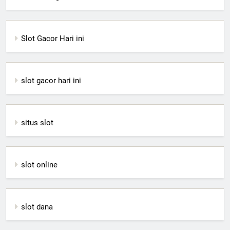
Slot Gacor Hari ini
slot gacor hari ini
situs slot
slot online
slot dana