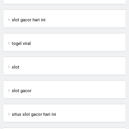
slot gacor hari ini
togel viral
slot
slot gacor
situs slot gacor hari ini