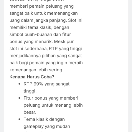
memberi pemain peluang yang
sangat baik untuk memenangkan
uang dalam jangka panjang. Slot ini
memiliki tema klasik, dengan
simbol buah-buahan dan fitur
bonus yang menarik. Meskipun
slot ini sederhana, RTP yang tinggi
menjadikannya pilihan yang sangat
baik bagi pemain yang ingin meraih
kemenangan lebih sering.
Kenapa Harus Coba?
RTP 99% yang sangat
tinggi.
Fitur bonus yang memberi
peluang untuk menang lebih
besar.
Tema klasik dengan
gameplay yang mudah