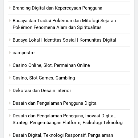
Branding Digital dan Kepercayaan Pengguna
Budaya dan Tradisi Pokémon dan Mitologi Sejarah
Pokémon Fenomena Alam dan Spiritualitas
Budaya Lokal | Identitas Sosial | Komunitas Digital
campestre
Casino Online, Slot, Permainan Online
Casino, Slot Games, Gambling
Dekorasi dan Desain Interior
Desain dan Pengalaman Pengguna Digital
Desain dan Pengalaman Pengguna, Inovasi Digital,
Strategi Pengembangan Platform, Psikologi Teknologi
Desain Digital, Teknologi Responsif, Pengalaman