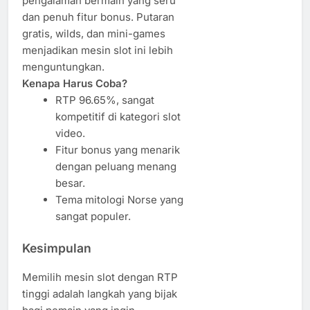
pengalaman bermain yang seru
dan penuh fitur bonus. Putaran
gratis, wilds, dan mini-games
menjadikan mesin slot ini lebih
menguntungkan.
Kenapa Harus Coba?
RTP 96.65%, sangat
kompetitif di kategori slot
video.
Fitur bonus yang menarik
dengan peluang menang
besar.
Tema mitologi Norse yang
sangat populer.
Kesimpulan
Memilih mesin slot dengan RTP
tinggi adalah langkah yang bijak