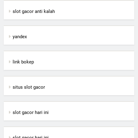
slot gacor anti kalah
yandex
link bokep
situs slot gacor
slot gacor hari ini
slot gacor hari ini