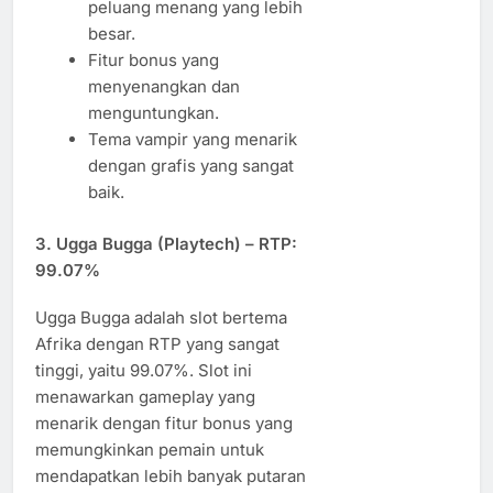
peluang menang yang lebih
besar.
Fitur bonus yang
menyenangkan dan
menguntungkan.
Tema vampir yang menarik
dengan grafis yang sangat
baik.
3.
Ugga Bugga (Playtech)
– RTP:
99.07%
Ugga Bugga adalah slot bertema
Afrika dengan RTP yang sangat
tinggi, yaitu 99.07%. Slot ini
menawarkan gameplay yang
menarik dengan fitur bonus yang
memungkinkan pemain untuk
mendapatkan lebih banyak putaran