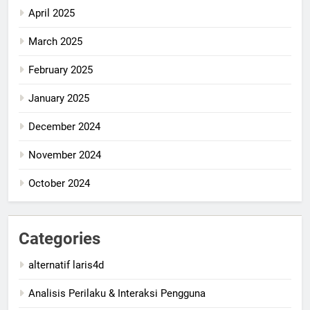
April 2025
March 2025
February 2025
January 2025
December 2024
November 2024
October 2024
Categories
alternatif laris4d
Analisis Perilaku & Interaksi Pengguna