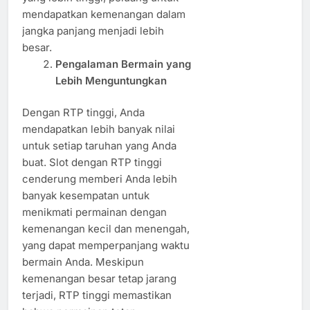
mendapatkan kemenangan dalam
jangka panjang menjadi lebih
besar.
Pengalaman Bermain yang
Lebih Menguntungkan
Dengan RTP tinggi, Anda
mendapatkan lebih banyak nilai
untuk setiap taruhan yang Anda
buat. Slot dengan RTP tinggi
cenderung memberi Anda lebih
banyak kesempatan untuk
menikmati permainan dengan
kemenangan kecil dan menengah,
yang dapat memperpanjang waktu
bermain Anda. Meskipun
kemenangan besar tetap jarang
terjadi, RTP tinggi memastikan