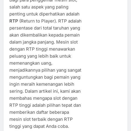
salah satu aspek yang paling
penting untuk diperhatikan adalah
RTP
(Return to Player). RTP adalah
persentase dari total taruhan yang
akan dikembalikan kepada pemain
dalam jangka panjang. Mesin slot
dengan RTP tinggi menawarkan
peluang yang lebih baik untuk
memenangkan uang,
menjadikannya pilihan yang sangat
menguntungkan bagi pemain yang
ingin meraih kemenangan lebih
sering. Dalam artikel ini, kami akan
membahas mengapa slot dengan
RTP tinggi adalah pilihan tepat dan
memberikan daftar beberapa
mesin slot terbaik dengan RTP
tinggi yang dapat Anda coba.