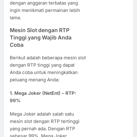
dengan anggaran terbatas yang
ingin menikmati permainan lebih
lama.
Mesin Slot dengan RTP
Tinggi yang Wajib Anda
Coba
Berikut adalah beberapa mesin slot
dengan RTP tinggi yang dapat
Anda coba untuk meningkatkan
peluang menang Anda:
1.
Mega Joker (NetEnt)
– RTP:
99%
Mega Joker adalah salah satu
mesin slot dengan RTP tertinggi
yang pernah ada. Dengan RTP
sebesar 99%, Mega Joker