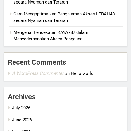
secara Nyaman dan Terarah
Cara Mengoptimalkan Pengalaman Akses LEBAH4D
secara Nyaman dan Terarah
Mengenal Pendekatan KAYA787 dalam
Menyederhanakan Akses Pengguna
Recent Comments
A WordPress Commenter
on
Hello world!
Archives
July 2026
June 2026