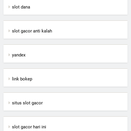
slot dana
slot gacor anti kalah
yandex
link bokep
situs slot gacor
slot gacor hari ini