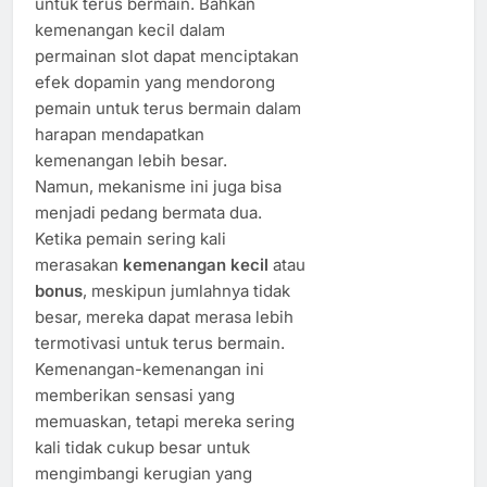
untuk terus bermain. Bahkan
kemenangan kecil dalam
permainan slot dapat menciptakan
efek dopamin yang mendorong
pemain untuk terus bermain dalam
harapan mendapatkan
kemenangan lebih besar.
Namun, mekanisme ini juga bisa
menjadi pedang bermata dua.
Ketika pemain sering kali
merasakan
kemenangan kecil
atau
bonus
, meskipun jumlahnya tidak
besar, mereka dapat merasa lebih
termotivasi untuk terus bermain.
Kemenangan-kemenangan ini
memberikan sensasi yang
memuaskan, tetapi mereka sering
kali tidak cukup besar untuk
mengimbangi kerugian yang