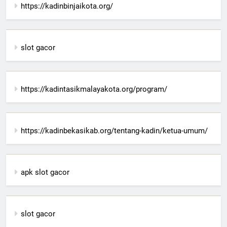
https://kadinbinjaikota.org/
slot gacor
https://kadintasikmalayakota.org/program/
https://kadinbekasikab.org/tentang-kadin/ketua-umum/
apk slot gacor
slot gacor