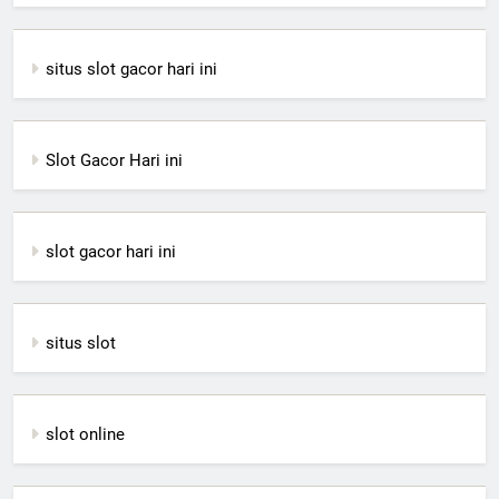
situs slot gacor hari ini
Slot Gacor Hari ini
slot gacor hari ini
situs slot
slot online