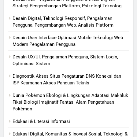
Strategi Pengembangan Platform, Psikologi Teknologi
Desain Digital, Teknologi Responsif, Pengalaman
Pengguna, Pengembangan Web, Analisis Platform
Desain User Interface Optimasi Mobile Teknologi Web
Modern Pengalaman Pengguna
Desain UX/UI, Pengalaman Pengguna, Sistem Login,
Optimisasi Sistem
Diagnostik Akses Situs Pengaturan DNS Koneksi dan
ISP Keamanan Akses Panduan Teknis
Dunia Pokémon Ekologi & Lingkungan Adaptasi Makhluk
Fiksi Biologi Imajinatif Fantasi Alam Pengetahuan
Pokémon
Edukasi & Literasi Informasi
Edukasi Digital, Komunitas & Inovasi Sosial, Teknologi &