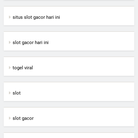
situs slot gacor hari ini
slot gacor hari ini
togel viral
slot
slot gacor