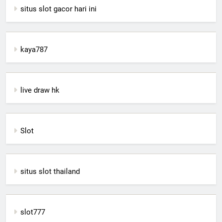
situs slot gacor hari ini
kaya787
live draw hk
Slot
situs slot thailand
slot777