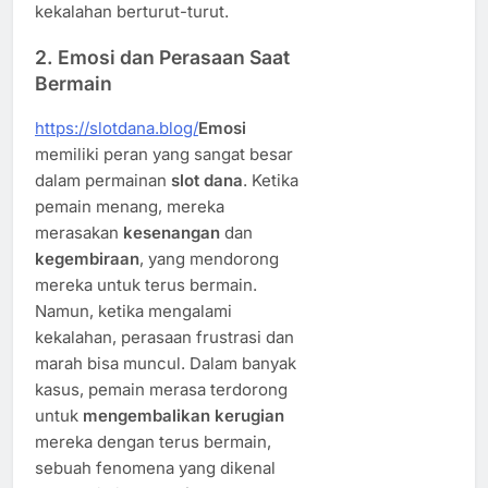
kekalahan berturut-turut.
2.
Emosi dan Perasaan Saat
Bermain
https://slotdana.blog/
Emosi
memiliki peran yang sangat besar
dalam permainan
slot dana
. Ketika
pemain menang, mereka
merasakan
kesenangan
dan
kegembiraan
, yang mendorong
mereka untuk terus bermain.
Namun, ketika mengalami
kekalahan, perasaan frustrasi dan
marah bisa muncul. Dalam banyak
kasus, pemain merasa terdorong
untuk
mengembalikan kerugian
mereka dengan terus bermain,
sebuah fenomena yang dikenal