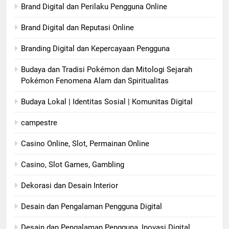
Brand Digital dan Perilaku Pengguna Online
Brand Digital dan Reputasi Online
Branding Digital dan Kepercayaan Pengguna
Budaya dan Tradisi Pokémon dan Mitologi Sejarah
Pokémon Fenomena Alam dan Spiritualitas
Budaya Lokal | Identitas Sosial | Komunitas Digital
campestre
Casino Online, Slot, Permainan Online
Casino, Slot Games, Gambling
Dekorasi dan Desain Interior
Desain dan Pengalaman Pengguna Digital
Desain dan Pengalaman Pengguna, Inovasi Digital,