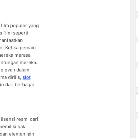
film populer yang
s film seperti
anfaatkan
r. Ketika pemain
 mereka merasa
untungan mereka.
 relevan dalam
ma dirilis,
slot
n dari berbagai
lisensi resmi dari
memiliki hak
 dan elemen lain