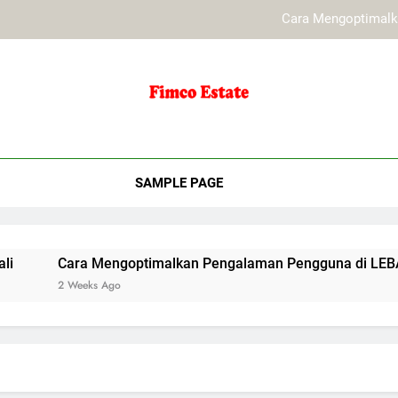
Cara Mengoptimal
Cara Mengoptimalkan Pengalaman Akses E
Cara Mengoptimalkan Pengalaman Akses
co Estate
Cara Mengoptimalkan Pengalaman Pengguna di ED
tkan Properti Impian Anda Dengan FIMCO Estate. Agen Real 
Sempurna.
Cara Mengoptimal
SAMPLE PAGE
Cara Mengoptimalkan Pengalaman Akses E
Cara Mengoptimalkan Pengalaman Akses
ra Mengoptimalkan Pengalaman Pengguna di LEBAH4D
eeks Ago