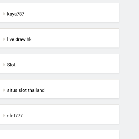
kaya787
live draw hk
Slot
situs slot thailand
slot777