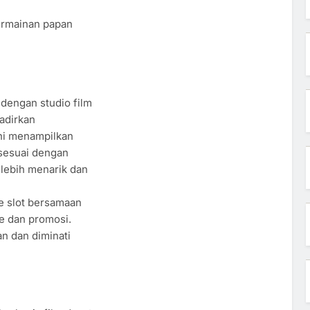
ermainan papan
dengan studio film
adirkan
ini menampilkan
g sesuai dengan
 lebih menarik dan
me slot bersamaan
e dan promosi.
an dan diminati