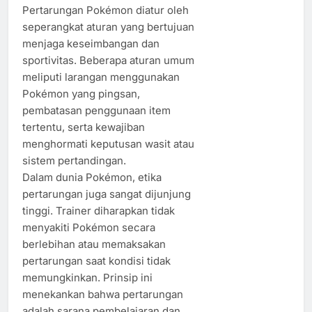
Pertarungan Pokémon diatur oleh
seperangkat aturan yang bertujuan
menjaga keseimbangan dan
sportivitas. Beberapa aturan umum
meliputi larangan menggunakan
Pokémon yang pingsan,
pembatasan penggunaan item
tertentu, serta kewajiban
menghormati keputusan wasit atau
sistem pertandingan.
Dalam dunia Pokémon, etika
pertarungan juga sangat dijunjung
tinggi. Trainer diharapkan tidak
menyakiti Pokémon secara
berlebihan atau memaksakan
pertarungan saat kondisi tidak
memungkinkan. Prinsip ini
menekankan bahwa pertarungan
adalah sarana pembelajaran dan