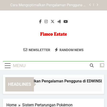
Skip
Cara Mengoptimalkan Pengalaman Akses
to
EDWINSLOT secara Nyaman dan Terarah
content
Cara Mengoptimalkan Pengalaman Akses
LEBAH4D secara Nyaman dan Terarah
Cara Mengoptimalkan Pengalaman Pengguna di
EDWINSLOT secara Aman dan Terkendali
Cara Mengoptimalkan Pengalaman Pengguna di
LEBAH4D
Fimco Estate
Dapatkan Properti Impian Anda Dengan
Cara Mengoptimalkan Pengalaman Akses
NEWSLETTER
RANDOM NEWS
EDWINSLOT secara Nyaman dan Terarah
FIMCO Estate. Agen Real Estate Yang
Cara Mengoptimalkan Pengalaman Akses
Siap Membantu Anda Menemukan
LEBAH4D secara Nyaman dan Terarah
MENU
Rumah Yang Sempurna.
ra Mengoptimalkan Pengalaman Pengguna di EDWINSLOT sec
HEADLINES
Week Ago
Home
Sistem Pertarungan Pokémon