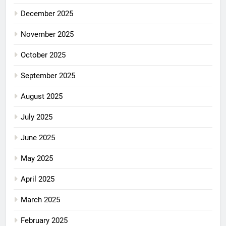
December 2025
November 2025
October 2025
September 2025
August 2025
July 2025
June 2025
May 2025
April 2025
March 2025
February 2025