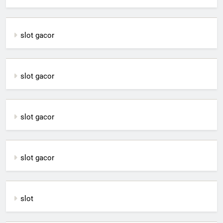
slot gacor
slot gacor
slot gacor
slot gacor
slot