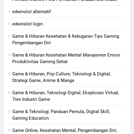
edwinslot alternatif
edwinslot login
Game & Hiburan Kesehatan & Kebugaran Tips Gaming
Pengembangan Diri
Game & Hiburan Kesehatan Mental Manajemen Emosi
Produktivitas Gaming Sehat
Game & Hiburan, Pop Culture, Teknologi & Digital,
Strategi Game, Anime & Manga
Game & Hiburan, Teknologi Digital, Eksplorasi Virtual,
Tren Industri Game
Game & Teknologi, Panduan Pemula, Digital Skill,
Gaming Education
Game Online, Kesehatan Mental, Pengembangan Diri,