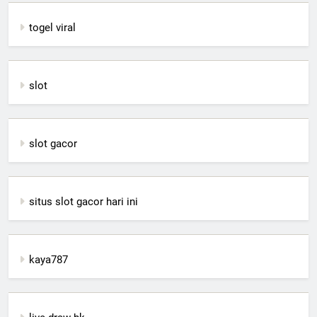
togel viral
slot
slot gacor
situs slot gacor hari ini
kaya787