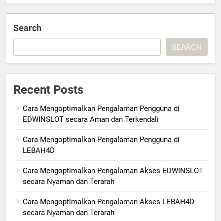
Search
SEARCH
Recent Posts
Cara Mengoptimalkan Pengalaman Pengguna di
EDWINSLOT secara Aman dan Terkendali
Cara Mengoptimalkan Pengalaman Pengguna di
LEBAH4D
Cara Mengoptimalkan Pengalaman Akses EDWINSLOT
secara Nyaman dan Terarah
Cara Mengoptimalkan Pengalaman Akses LEBAH4D
secara Nyaman dan Terarah