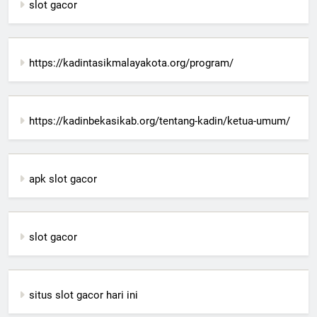
slot gacor
https://kadintasikmalayakota.org/program/
https://kadinbekasikab.org/tentang-kadin/ketua-umum/
apk slot gacor
slot gacor
situs slot gacor hari ini