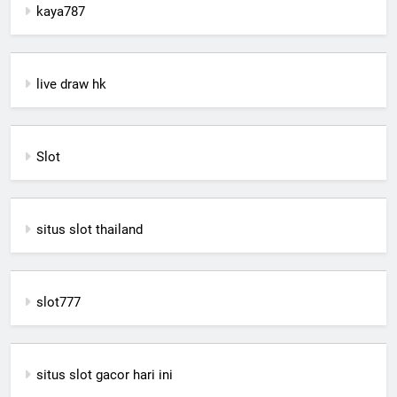
kaya787
live draw hk
Slot
situs slot thailand
slot777
situs slot gacor hari ini