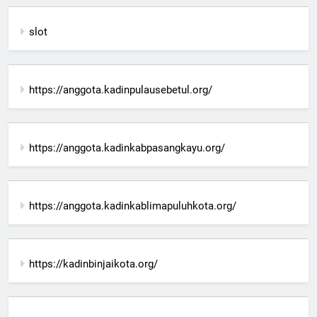
slot
https://anggota.kadinpulausebetul.org/
https://anggota.kadinkabpasangkayu.org/
https://anggota.kadinkablimapuluhkota.org/
https://kadinbinjaikota.org/