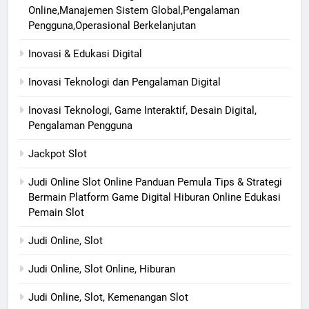
Online,Manajemen Sistem Global,Pengalaman
Pengguna,Operasional Berkelanjutan
Inovasi & Edukasi Digital
Inovasi Teknologi dan Pengalaman Digital
Inovasi Teknologi, Game Interaktif, Desain Digital,
Pengalaman Pengguna
Jackpot Slot
Judi Online Slot Online Panduan Pemula Tips & Strategi
Bermain Platform Game Digital Hiburan Online Edukasi
Pemain Slot
Judi Online, Slot
Judi Online, Slot Online, Hiburan
Judi Online, Slot, Kemenangan Slot