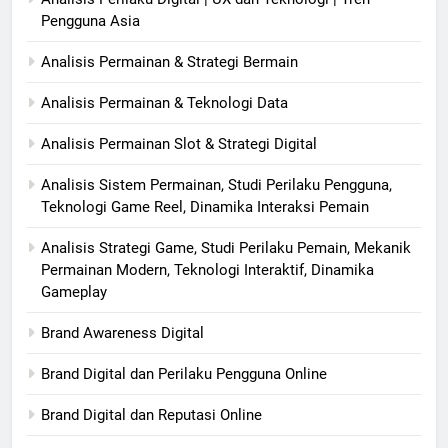
Pengguna Asia
Analisis Permainan & Strategi Bermain
Analisis Permainan & Teknologi Data
Analisis Permainan Slot & Strategi Digital
Analisis Sistem Permainan, Studi Perilaku Pengguna,
Teknologi Game Reel, Dinamika Interaksi Pemain
Analisis Strategi Game, Studi Perilaku Pemain, Mekanik
Permainan Modern, Teknologi Interaktif, Dinamika
Gameplay
Brand Awareness Digital
Brand Digital dan Perilaku Pengguna Online
Brand Digital dan Reputasi Online