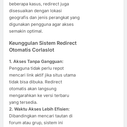
beberapa kasus, redirect juga
disesuaikan dengan lokasi
geografis dan jenis perangkat yang
digunakan pengguna agar akses
semakin optimal.
Keunggulan Sistem Redirect
Otomatis Corlaslot
1. Akses Tanpa Gangguan:
Pengguna tidak perlu repot
mencari link aktif jika situs utama
tidak bisa dibuka. Redirect
otomatis akan langsung
mengarahkan ke versi terbaru
yang tersedia.
2. Waktu Akses Lebih Efisien:
Dibandingkan mencari tautan di
forum atau grup, sistem ini