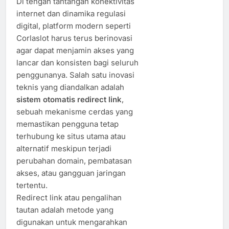
Di tengah tantangan konektivitas
internet dan dinamika regulasi
digital, platform modern seperti
Corlaslot harus terus berinovasi
agar dapat menjamin akses yang
lancar dan konsisten bagi seluruh
penggunanya. Salah satu inovasi
teknis yang diandalkan adalah
sistem otomatis redirect link
,
sebuah mekanisme cerdas yang
memastikan pengguna tetap
terhubung ke situs utama atau
alternatif meskipun terjadi
perubahan domain, pembatasan
akses, atau gangguan jaringan
tertentu.
Redirect link atau pengalihan
tautan adalah metode yang
digunakan untuk mengarahkan