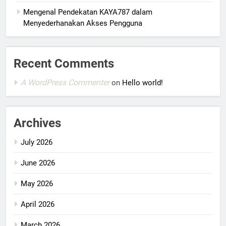
Mengenal Pendekatan KAYA787 dalam
Menyederhanakan Akses Pengguna
Recent Comments
A WordPress Commenter
on
Hello world!
Archives
July 2026
June 2026
May 2026
April 2026
March 2026