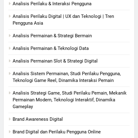
Analisis Perilaku & Interaksi Pengguna
Analisis Perilaku Digital | UX dan Teknologi | Tren
Pengguna Asia
Analisis Permainan & Strategi Bermain
Analisis Permainan & Teknologi Data
Analisis Permainan Slot & Strategi Digital
Analisis Sistem Permainan, Studi Perilaku Pengguna,
Teknologi Game Reel, Dinamika Interaksi Pemain
Analisis Strategi Game, Studi Perilaku Pemain, Mekanik
Permainan Modern, Teknologi Interaktif, Dinamika
Gameplay
Brand Awareness Digital
Brand Digital dan Perilaku Pengguna Online