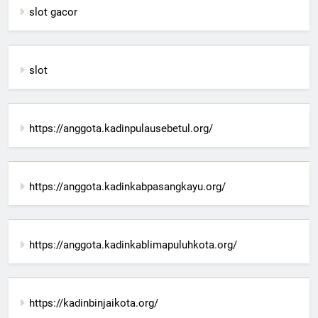
slot gacor
slot
https://anggota.kadinpulausebetul.org/
https://anggota.kadinkabpasangkayu.org/
https://anggota.kadinkablimapuluhkota.org/
https://kadinbinjaikota.org/