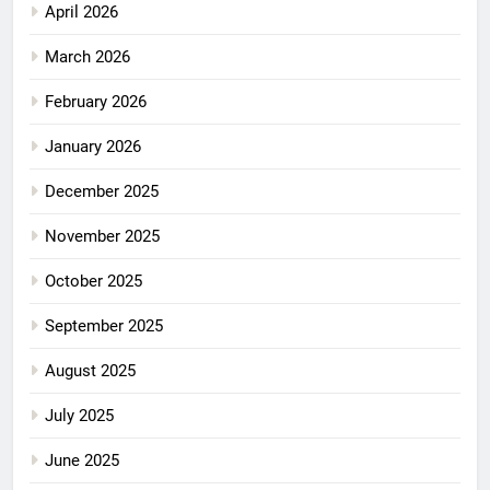
April 2026
March 2026
February 2026
January 2026
December 2025
November 2025
October 2025
September 2025
August 2025
July 2025
June 2025