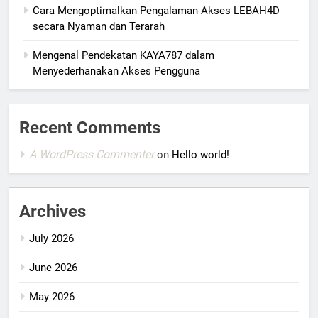
Cara Mengoptimalkan Pengalaman Akses LEBAH4D
secara Nyaman dan Terarah
Mengenal Pendekatan KAYA787 dalam
Menyederhanakan Akses Pengguna
Recent Comments
A WordPress Commenter
on
Hello world!
Archives
July 2026
June 2026
May 2026