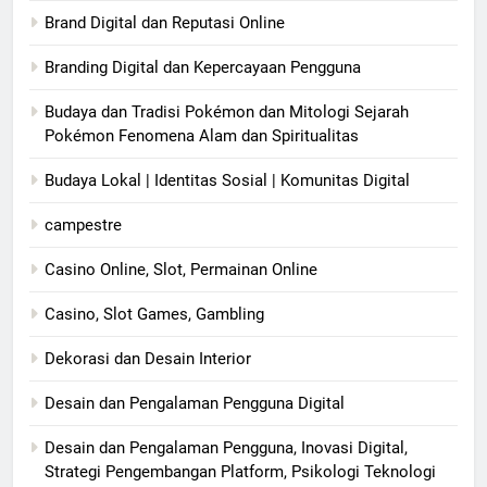
Brand Digital dan Reputasi Online
Branding Digital dan Kepercayaan Pengguna
Budaya dan Tradisi Pokémon dan Mitologi Sejarah
Pokémon Fenomena Alam dan Spiritualitas
Budaya Lokal | Identitas Sosial | Komunitas Digital
campestre
Casino Online, Slot, Permainan Online
Casino, Slot Games, Gambling
Dekorasi dan Desain Interior
Desain dan Pengalaman Pengguna Digital
Desain dan Pengalaman Pengguna, Inovasi Digital,
Strategi Pengembangan Platform, Psikologi Teknologi