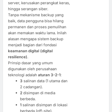
server, kerusakan perangkat keras,
hingga serangan siber.
Tanpa mekanisme backup yang
baik, data pengguna bisa hilang
permanen dan proses pemulihan
akan memakan waktu lama. Inilah
alasan mengapa sistem backup
menjadi bagian dari fondasi
keamanan digital (digital
resilience)
.
Prinsip dasar yang umum
digunakan oleh perusahaan
teknologi adalah
aturan 3-2-1
:
3
salinan data (1 utama dan
2 cadangan).
2
disimpan di media
berbeda.
1
salinan disimpan di lokasi
berbeda (off-site).