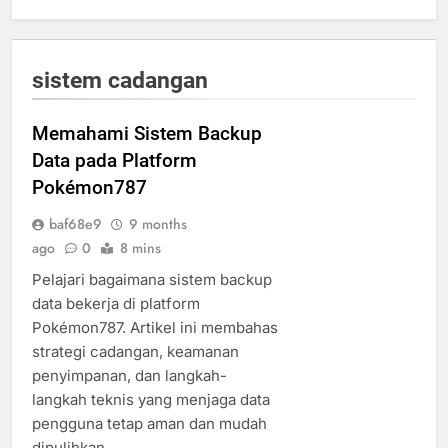
sistem cadangan
Memahami Sistem Backup
Data pada Platform
Pokémon787
baf68e9
9 months
ago
0
8 mins
Pelajari bagaimana sistem backup
data bekerja di platform
Pokémon787. Artikel ini membahas
strategi cadangan, keamanan
penyimpanan, dan langkah-
langkah teknis yang menjaga data
pengguna tetap aman dan mudah
dipulihkan.