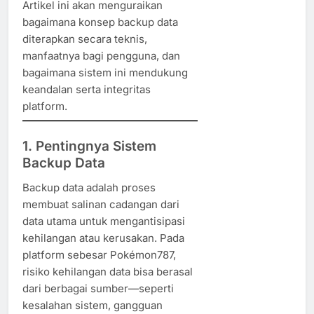
Artikel ini akan menguraikan
bagaimana konsep backup data
diterapkan secara teknis,
manfaatnya bagi pengguna, dan
bagaimana sistem ini mendukung
keandalan serta integritas
platform.
1. Pentingnya Sistem
Backup Data
Backup data adalah proses
membuat salinan cadangan dari
data utama untuk mengantisipasi
kehilangan atau kerusakan. Pada
platform sebesar Pokémon787,
risiko kehilangan data bisa berasal
dari berbagai sumber—seperti
kesalahan sistem, gangguan