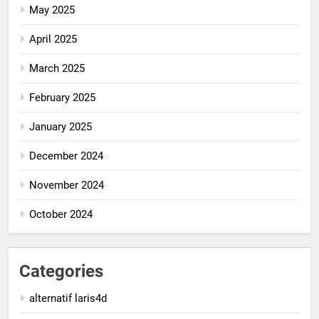
May 2025
April 2025
March 2025
February 2025
January 2025
December 2024
November 2024
October 2024
Categories
alternatif laris4d