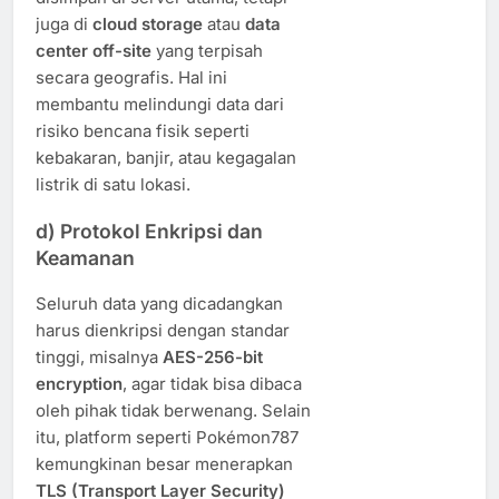
juga di
cloud storage
atau
data
center off-site
yang terpisah
secara geografis. Hal ini
membantu melindungi data dari
risiko bencana fisik seperti
kebakaran, banjir, atau kegagalan
listrik di satu lokasi.
d)
Protokol Enkripsi dan
Keamanan
Seluruh data yang dicadangkan
harus dienkripsi dengan standar
tinggi, misalnya
AES-256-bit
encryption
, agar tidak bisa dibaca
oleh pihak tidak berwenang. Selain
itu, platform seperti Pokémon787
kemungkinan besar menerapkan
TLS (Transport Layer Security)