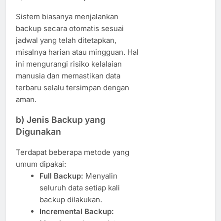
Sistem biasanya menjalankan
backup secara otomatis sesuai
jadwal yang telah ditetapkan,
misalnya harian atau mingguan. Hal
ini mengurangi risiko kelalaian
manusia dan memastikan data
terbaru selalu tersimpan dengan
aman.
b)
Jenis Backup yang
Digunakan
Terdapat beberapa metode yang
umum dipakai:
Full Backup:
Menyalin
seluruh data setiap kali
backup dilakukan.
Incremental Backup: