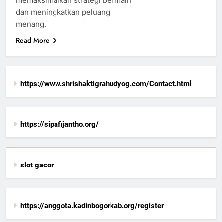
memaksimalkan strategi bermain
dan meningkatkan peluang
menang.
Read More
https://www.shrishaktigrahudyog.com/Contact.html
https://sipafijantho.org/
slot gacor
https://anggota.kadinbogorkab.org/register