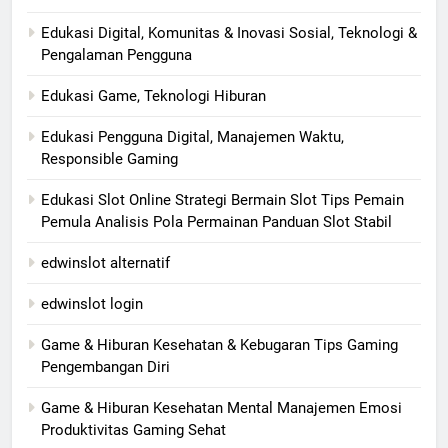
Edukasi Digital, Komunitas & Inovasi Sosial, Teknologi &
Pengalaman Pengguna
Edukasi Game, Teknologi Hiburan
Edukasi Pengguna Digital, Manajemen Waktu,
Responsible Gaming
Edukasi Slot Online Strategi Bermain Slot Tips Pemain
Pemula Analisis Pola Permainan Panduan Slot Stabil
edwinslot alternatif
edwinslot login
Game & Hiburan Kesehatan & Kebugaran Tips Gaming
Pengembangan Diri
Game & Hiburan Kesehatan Mental Manajemen Emosi
Produktivitas Gaming Sehat