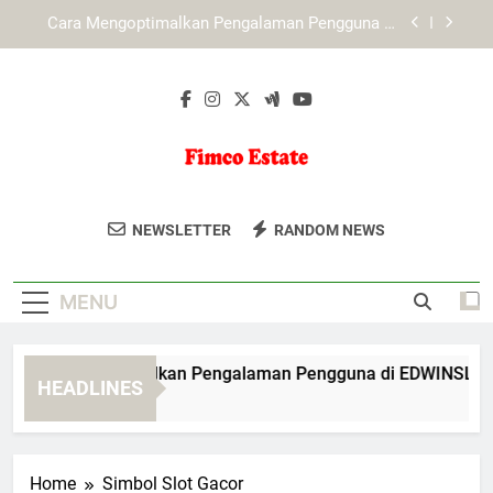
Skip
Cara Mengoptimalkan Pengalaman Akses
to
EDWINSLOT secara Nyaman dan Terarah
content
Cara Mengoptimalkan Pengalaman Akses
LEBAH4D secara Nyaman dan Terarah
Cara Mengoptimalkan Pengalaman Pengguna di
EDWINSLOT secara Aman dan Terkendali
Cara Mengoptimalkan Pengalaman Pengguna di
LEBAH4D
Fimco Estate
Dapatkan Properti Impian Anda Dengan
Cara Mengoptimalkan Pengalaman Akses
NEWSLETTER
RANDOM NEWS
EDWINSLOT secara Nyaman dan Terarah
FIMCO Estate. Agen Real Estate Yang
Cara Mengoptimalkan Pengalaman Akses
Siap Membantu Anda Menemukan
LEBAH4D secara Nyaman dan Terarah
MENU
Rumah Yang Sempurna.
ra Mengoptimalkan Pengalaman Pengguna di EDWINSLOT sec
HEADLINES
Weeks Ago
Home
Simbol Slot Gacor