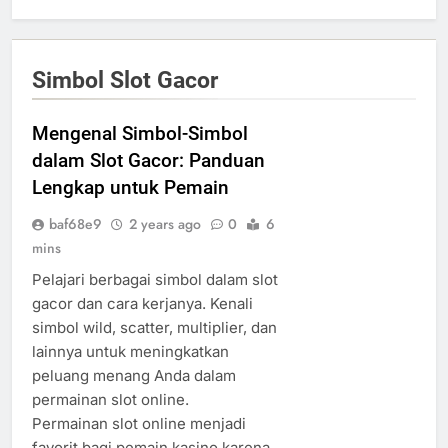
Simbol Slot Gacor
Mengenal Simbol-Simbol
dalam Slot Gacor: Panduan
Lengkap untuk Pemain
baf68e9
2 years ago
0
6
mins
Pelajari berbagai simbol dalam slot
gacor dan cara kerjanya. Kenali
simbol wild, scatter, multiplier, dan
lainnya untuk meningkatkan
peluang menang Anda dalam
permainan slot online.
Permainan slot online menjadi
favorit bagi pemain kasino karena