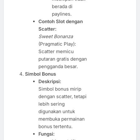
berada di
paylines.
Contoh Slot dengan
Scatter:
Sweet Bonanza
(Pragmatic Play):
Scatter memicu
putaran gratis dengan
pengganda besar.
Simbol Bonus
Deskripsi:
Simbol bonus mirip
dengan scatter, tetapi
lebih sering
digunakan untuk
membuka permainan
bonus tertentu.
Fungsi: