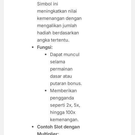
Simbol ini
meningkatkan nilai
kemenangan dengan
mengalikan jumlah
hadiah berdasarkan
angka tertentu.
Fungsi:
Dapat muncul
selama
permainan
dasar atau
putaran bonus.
Memberikan
pengganda
seperti 2x, 5x,
hingga 100x
kemenangan.
Contoh Slot dengan
Multiplier: