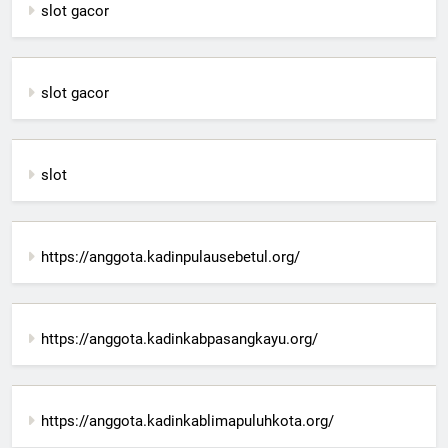
slot gacor
slot gacor
slot
https://anggota.kadinpulausebetul.org/
https://anggota.kadinkabpasangkayu.org/
https://anggota.kadinkablimapuluhkota.org/