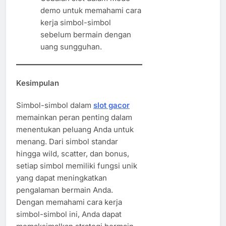
demo untuk memahami cara
kerja simbol-simbol
sebelum bermain dengan
uang sungguhan.
Kesimpulan
Simbol-simbol dalam
slot gacor
memainkan peran penting dalam
menentukan peluang Anda untuk
menang. Dari simbol standar
hingga wild, scatter, dan bonus,
setiap simbol memiliki fungsi unik
yang dapat meningkatkan
pengalaman bermain Anda.
Dengan memahami cara kerja
simbol-simbol ini, Anda dapat