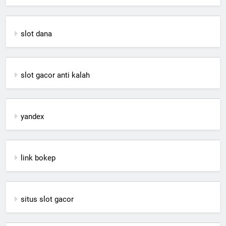
slot dana
slot gacor anti kalah
yandex
link bokep
situs slot gacor