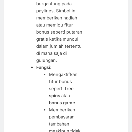
bergantung pada
paylines. Simbol ini
memberikan hadiah
atau memicu fitur
bonus seperti putaran
gratis ketika muncul
dalam jumlah tertentu
di mana saja di
gulungan.
Fungsi:
Mengaktifkan
fitur bonus
seperti
free
spins
atau
bonus game
.
Memberikan
pembayaran
tambahan
meskipun tidak