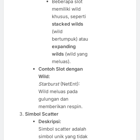
Beberapa slot
memiliki wild
khusus, seperti
stacked wilds
(wild
bertumpuk) atau
expanding
wilds
(wild yang
meluas).
Contoh Slot dengan
Wild:
Starburst
(NetEnt):
Wild meluas pada
gulungan dan
memberikan respin.
Simbol Scatter
Deskripsi:
Simbol scatter adalah
simbol unik yang tidak