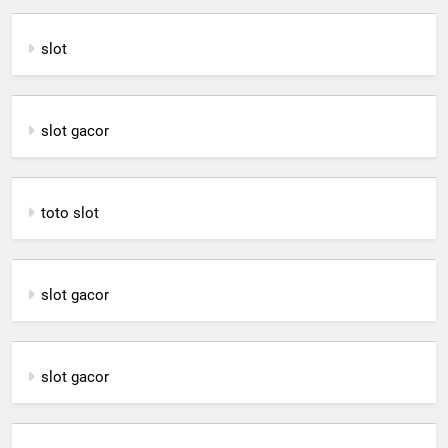
slot
slot gacor
toto slot
slot gacor
slot gacor