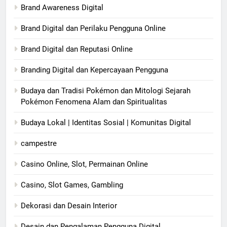
Brand Awareness Digital
Brand Digital dan Perilaku Pengguna Online
Brand Digital dan Reputasi Online
Branding Digital dan Kepercayaan Pengguna
Budaya dan Tradisi Pokémon dan Mitologi Sejarah
Pokémon Fenomena Alam dan Spiritualitas
Budaya Lokal | Identitas Sosial | Komunitas Digital
campestre
Casino Online, Slot, Permainan Online
Casino, Slot Games, Gambling
Dekorasi dan Desain Interior
Desain dan Pengalaman Pengguna Digital