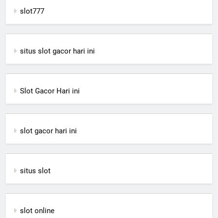
slot777
situs slot gacor hari ini
Slot Gacor Hari ini
slot gacor hari ini
situs slot
slot online