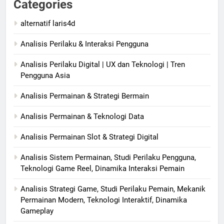
Categories
alternatif laris4d
Analisis Perilaku & Interaksi Pengguna
Analisis Perilaku Digital | UX dan Teknologi | Tren
Pengguna Asia
Analisis Permainan & Strategi Bermain
Analisis Permainan & Teknologi Data
Analisis Permainan Slot & Strategi Digital
Analisis Sistem Permainan, Studi Perilaku Pengguna,
Teknologi Game Reel, Dinamika Interaksi Pemain
Analisis Strategi Game, Studi Perilaku Pemain, Mekanik
Permainan Modern, Teknologi Interaktif, Dinamika
Gameplay