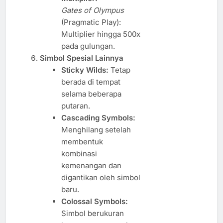
Gates of Olympus
(Pragmatic Play):
Multiplier hingga 500x
pada gulungan.
Simbol Spesial Lainnya
Sticky Wilds:
Tetap
berada di tempat
selama beberapa
putaran.
Cascading Symbols:
Menghilang setelah
membentuk
kombinasi
kemenangan dan
digantikan oleh simbol
baru.
Colossal Symbols:
Simbol berukuran