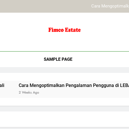
Cara Mengoptimal
Cara Mengoptimalkan Pengalaman Akses E
Cara Mengoptimalkan Pengalaman Akses
co Estate
Cara Mengoptimalkan Pengalaman Pengguna di ED
tkan Properti Impian Anda Dengan FIMCO Estate. Agen Real 
Sempurna.
Cara Mengoptimal
SAMPLE PAGE
Cara Mengoptimalkan Pengalaman Akses E
Cara Mengoptimalkan Pengalaman Akses
ra Mengoptimalkan Pengalaman Pengguna di LEBAH4D
eeks Ago