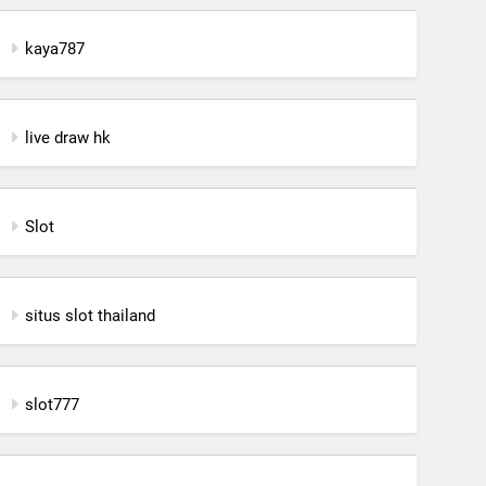
kaya787
live draw hk
Slot
situs slot thailand
slot777