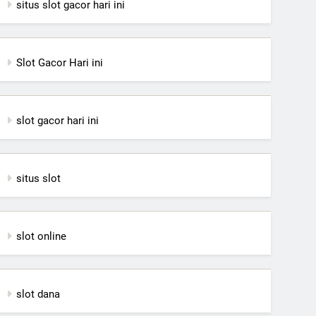
situs slot gacor hari ini
Slot Gacor Hari ini
slot gacor hari ini
situs slot
slot online
slot dana