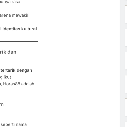
punya rasa
arena mewakili
ai
identitas kultural
rik dan
tertarik dengan
g ikut
a, Horas88 adalah
rn
 seperti nama