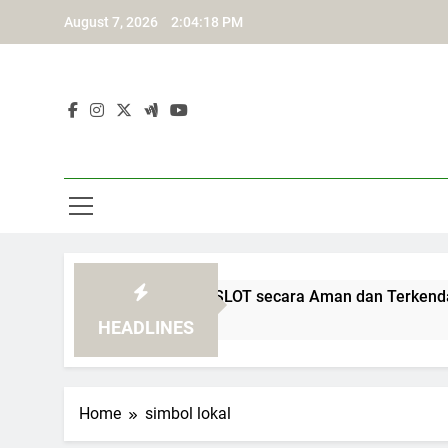
Skip
August 7, 2026
2:04:19 PM
to
content
Fim
Dapa
ngguna di EDWINSLOT secara Aman dan Terkendali
Ca
2 W
HEADLINES
Home
simbol lokal