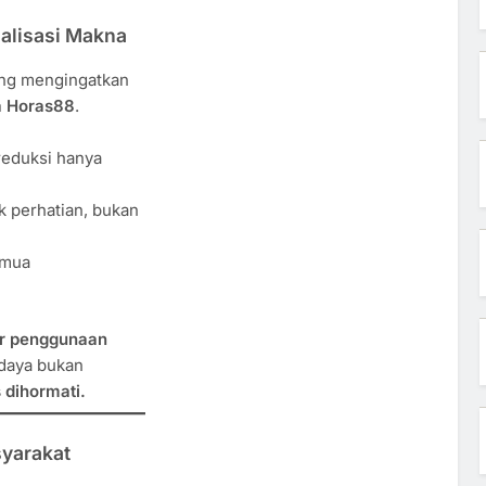
ialisasi Makna
yang mengingatkan
na Horas88
.
ereduksi hanya
 perhatian, bukan
emua
ar penggunaan
aya bukan
 dihormati.
yarakat