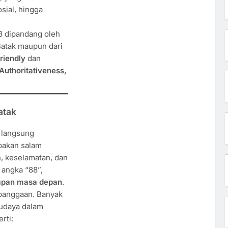
osial, hingga
8 dipandang oleh
Batak maupun dari
riendly
dan
Authoritativeness,
atak
langsung
pakan salam
, keselamatan, dan
 angka “88”,
apan masa depan
.
banggaan. Banyak
budaya dalam
rti: