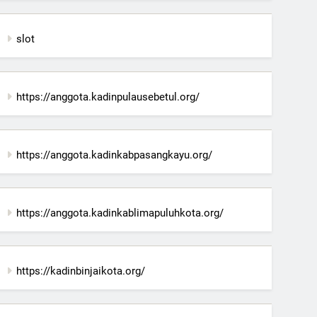
slot
https://anggota.kadinpulausebetul.org/
https://anggota.kadinkabpasangkayu.org/
https://anggota.kadinkablimapuluhkota.org/
https://kadinbinjaikota.org/