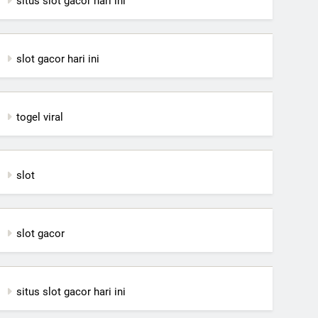
situs slot gacor hari ini
slot gacor hari ini
togel viral
slot
slot gacor
situs slot gacor hari ini