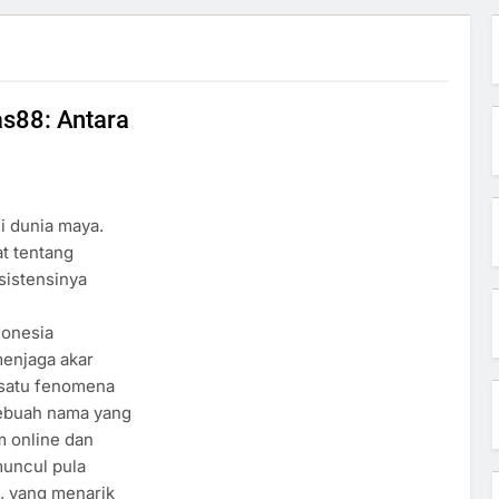
s88: Antara
i dunia maya.
t tentang
sistensinya
donesia
menjaga akar
 satu fenomena
buah nama yang
m online dan
muncul pula
, yang menarik