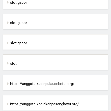
slot gacor
slot gacor
slot gacor
slot
https://anggota.kadinpulausebetul.org/
https://anggota.kadinkabpasangkayu.org/