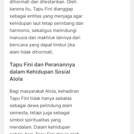
dihormati dan dilestarikan. Oleh
karena itu, Tapu Fini dianggap
sebagai entitas yang menjaga agar
kehidupan laut tetap seimbang dan
harmonis, sekaligus melindungi
manusia dan makhluk lainnya dari
bencana yang dapat timbul jika
alam tidak dihormati.
Tapu Fini dan Peranannya
dalam Kehidupan Sosial
Alola
Bagi masyarakat Alola, kehadiran
Tapu Fini tidak hanya sebatas
sebagai dewa pelindung alam
semesta, tetapi juga sebagai
simbol spiritualitas yang
mendalam. Dalam kehidupan