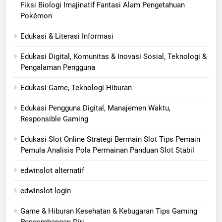
Fiksi Biologi Imajinatif Fantasi Alam Pengetahuan
Pokémon
Edukasi & Literasi Informasi
Edukasi Digital, Komunitas & Inovasi Sosial, Teknologi &
Pengalaman Pengguna
Edukasi Game, Teknologi Hiburan
Edukasi Pengguna Digital, Manajemen Waktu,
Responsible Gaming
Edukasi Slot Online Strategi Bermain Slot Tips Pemain
Pemula Analisis Pola Permainan Panduan Slot Stabil
edwinslot alternatif
edwinslot login
Game & Hiburan Kesehatan & Kebugaran Tips Gaming