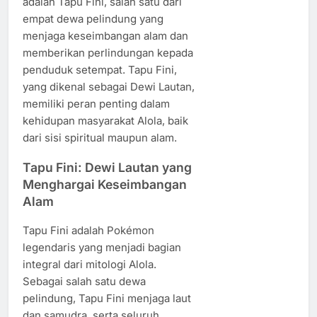
adalah Tapu Fini, salah satu dari
empat dewa pelindung yang
menjaga keseimbangan alam dan
memberikan perlindungan kepada
penduduk setempat. Tapu Fini,
yang dikenal sebagai Dewi Lautan,
memiliki peran penting dalam
kehidupan masyarakat Alola, baik
dari sisi spiritual maupun alam.
Tapu Fini: Dewi Lautan yang
Menghargai Keseimbangan
Alam
Tapu Fini adalah Pokémon
legendaris yang menjadi bagian
integral dari mitologi Alola.
Sebagai salah satu dewa
pelindung, Tapu Fini menjaga laut
dan samudra, serta seluruh