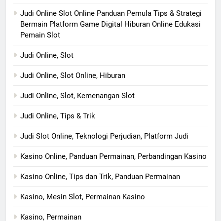
Judi Online Slot Online Panduan Pemula Tips & Strategi
Bermain Platform Game Digital Hiburan Online Edukasi
Pemain Slot
Judi Online, Slot
Judi Online, Slot Online, Hiburan
Judi Online, Slot, Kemenangan Slot
Judi Online, Tips & Trik
Judi Slot Online, Teknologi Perjudian, Platform Judi
Kasino Online, Panduan Permainan, Perbandingan Kasino
Kasino Online, Tips dan Trik, Panduan Permainan
Kasino, Mesin Slot, Permainan Kasino
Kasino, Permainan