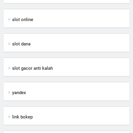
slot online
slot dana
slot gacor anti kalah
yandex
link bokep