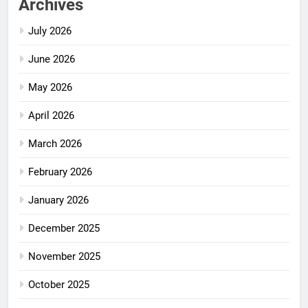
Archives
July 2026
June 2026
May 2026
April 2026
March 2026
February 2026
January 2026
December 2025
November 2025
October 2025