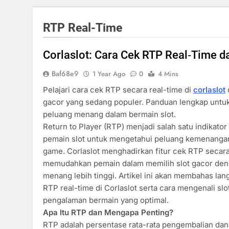
RTP Real-Time
Corlaslot: Cara Cek RTP Real‑Time d
Baf68e9
1 Year Ago
0
4 Mins
Pelajari cara cek RTP secara real-time di
corlaslot
gacor yang sedang populer. Panduan lengkap unt
peluang menang dalam bermain slot.
Return to Player (RTP) menjadi salah satu indikator
pemain slot untuk mengetahui peluang kemenanga
game. Corlaslot menghadirkan fitur cek RTP secara
memudahkan pemain dalam memilih slot gacor den
menang lebih tinggi. Artikel ini akan membahas la
RTP real-time di Corlaslot serta cara mengenali slo
pengalaman bermain yang optimal.
Apa Itu RTP dan Mengapa Penting?
RTP adalah persentase rata-rata pengembalian dana 