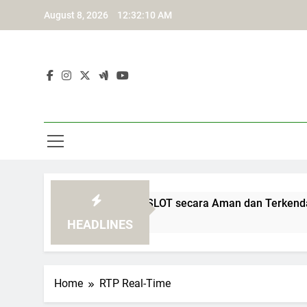
Skip
August 8, 2026
12:32:11 AM
to
content
Fim
Dapa
ngguna di EDWINSLOT secara Aman dan Terkendali
Ca
2 W
HEADLINES
Home
RTP Real-Time