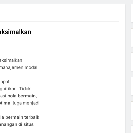
aksimalkan
maksimalkan
, manajemen modal,
dapat
nifikan. Tidak
nasi
pola bermain,
timal
juga menjadi
la bermain terbaik
angan di situs