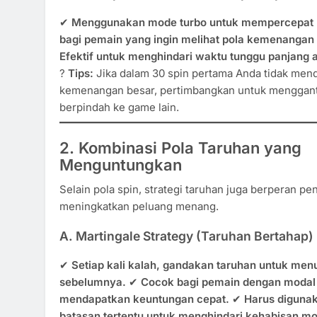
✔
Menggunakan mode turbo untuk mempercepat h
bagi pemain yang ingin melihat pola kemenangan 
Efektif untuk menghindari waktu tunggu panjang a
?
Tips:
Jika dalam 30 spin pertama Anda tidak men
kemenangan besar, pertimbangkan untuk mengganti
berpindah ke game lain.
2. Kombinasi Pola Taruhan yang
Menguntungkan
Selain pola spin, strategi taruhan juga berperan pe
meningkatkan peluang menang.
A. Martingale Strategy (Taruhan Bertahap)
✔
Setiap kali kalah, gandakan taruhan untuk men
sebelumnya.
✔
Cocok bagi pemain dengan modal 
mendapatkan keuntungan cepat.
✔
Harus diguna
batasan tertentu untuk menghindari kehabisan mo