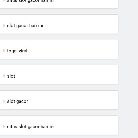
situs slot gacor hari ini
slot gacor hari ini
togel viral
slot
slot gacor
situs slot gacor hari ini