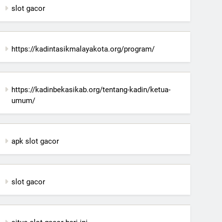
slot gacor
https://kadintasikmalayakota.org/program/
https://kadinbekasikab.org/tentang-kadin/ketua-
umum/
apk slot gacor
slot gacor