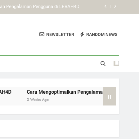
kan Pengalaman Pengguna di LEBAH4D
DWINSLOT secara Nyaman dan Terarah
 LEBAH4D secara Nyaman dan Terarah
NEWSLETTER
RANDOM NEWS
WINSLOT secara Aman dan Terkendali
Estate Yang Siap Membantu Anda Menemukan Rumah Yang
kan Pengalaman Pengguna di LEBAH4D
DWINSLOT secara Nyaman dan Terarah
 LEBAH4D secara Nyaman dan Terarah
Cara Mengoptimalkan Pengalaman Akses EDWINSLOT secara 
3 Weeks Ago