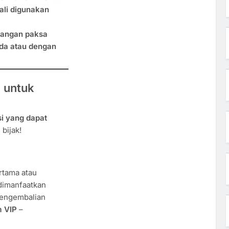
li digunakan
 jangan paksa
eda atau dengan
 untuk
i yang dapat
bijak!
rtama atau
 dimanfaatkan
engembalian
 VIP
–