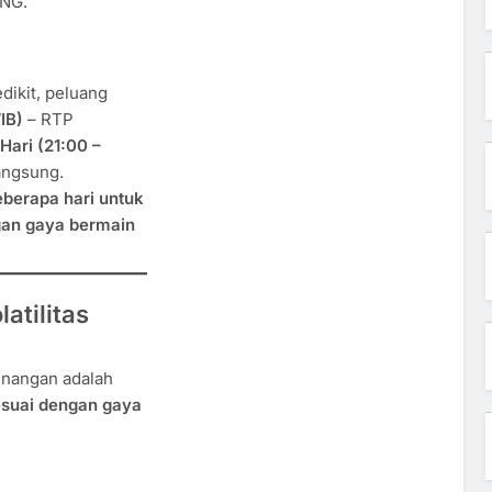
RNG.
dikit, peluang
IB)
– RTP
ari (21:00 –
angsung.
berapa hari untuk
gan gaya bermain
atilitas
enangan adalah
sesuai dengan gaya