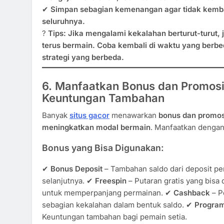
✔
Simpan sebagian kemenangan agar tidak kemba
seluruhnya.
?
Tips:
Jika mengalami kekalahan berturut-turut,
terus bermain. Coba kembali di waktu yang berb
strategi yang berbeda.
6. Manfaatkan Bonus dan Promosi
Keuntungan Tambahan
Banyak
situs gacor
menawarkan
bonus dan promos
meningkatkan modal bermain
. Manfaatkan dengan 
Bonus yang Bisa Digunakan:
✔
Bonus Deposit
– Tambahan saldo dari deposit pe
selanjutnya. ✔
Freespin
– Putaran gratis yang bisa
untuk memperpanjang permainan. ✔
Cashback
– P
sebagian kekalahan dalam bentuk saldo. ✔
Program
Keuntungan tambahan bagi pemain setia.