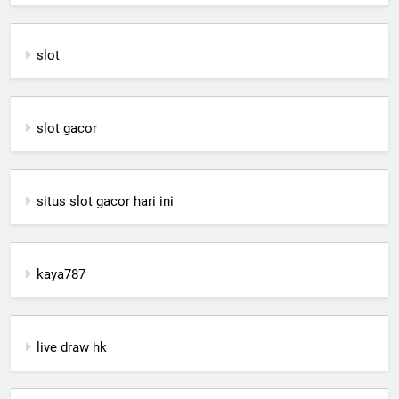
slot
slot gacor
situs slot gacor hari ini
kaya787
live draw hk