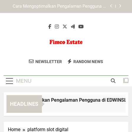
Skip
Cara Mengoptimalkan Pengalaman Akses
to
EDWINSLOT secara Nyaman dan Terarah
content
Cara Mengoptimalkan Pengalaman Akses
LEBAH4D secara Nyaman dan Terarah
Cara Mengoptimalkan Pengalaman Pengguna di
EDWINSLOT secara Aman dan Terkendali
Cara Mengoptimalkan Pengalaman Pengguna di
LEBAH4D
Fimco Estate
Dapatkan Properti Impian Anda Dengan
Cara Mengoptimalkan Pengalaman Akses
NEWSLETTER
RANDOM NEWS
EDWINSLOT secara Nyaman dan Terarah
FIMCO Estate. Agen Real Estate Yang
Cara Mengoptimalkan Pengalaman Akses
Siap Membantu Anda Menemukan
LEBAH4D secara Nyaman dan Terarah
MENU
Rumah Yang Sempurna.
ara Mengoptimalkan Pengalaman Pengguna di EDWINSLOT se
HEADLINES
 Weeks Ago
Home
platform slot digital