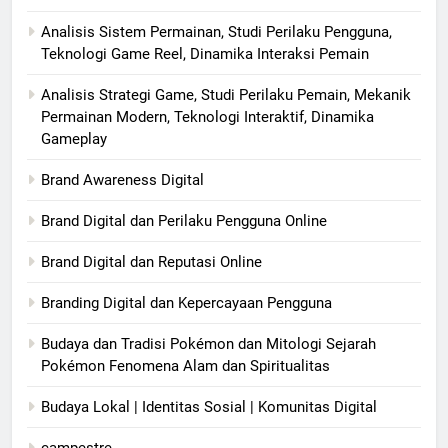
Analisis Sistem Permainan, Studi Perilaku Pengguna,
Teknologi Game Reel, Dinamika Interaksi Pemain
Analisis Strategi Game, Studi Perilaku Pemain, Mekanik
Permainan Modern, Teknologi Interaktif, Dinamika
Gameplay
Brand Awareness Digital
Brand Digital dan Perilaku Pengguna Online
Brand Digital dan Reputasi Online
Branding Digital dan Kepercayaan Pengguna
Budaya dan Tradisi Pokémon dan Mitologi Sejarah
Pokémon Fenomena Alam dan Spiritualitas
Budaya Lokal | Identitas Sosial | Komunitas Digital