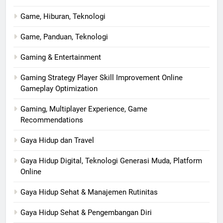
Game, Hiburan, Teknologi
Game, Panduan, Teknologi
Gaming & Entertainment
Gaming Strategy Player Skill Improvement Online
Gameplay Optimization
Gaming, Multiplayer Experience, Game
Recommendations
Gaya Hidup dan Travel
Gaya Hidup Digital, Teknologi Generasi Muda, Platform
Online
Gaya Hidup Sehat & Manajemen Rutinitas
Gaya Hidup Sehat & Pengembangan Diri