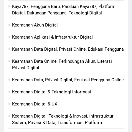
Kaya787, Pengguna Baru, Panduan Kaya787, Platform
Digital, Dukungan Pengguna, Teknologi Digital
Keamanan Akun Digital
Keamanan Aplikasi & Infrastruktur Digital
Keamanan Data Digital, Privasi Online, Edukasi Pengguna
Keamanan Data Online, Perlindungan Akun, Literasi
Privasi Digital
Keamanan Data, Privasi Digital, Edukasi Pengguna Online
Keamanan Digital & Teknologi Informasi
Keamanan Digital & UX
Keamanan Digital, Teknologi & Inovasi, Infrastruktur
Sistem, Privasi & Data, Transformasi Platform