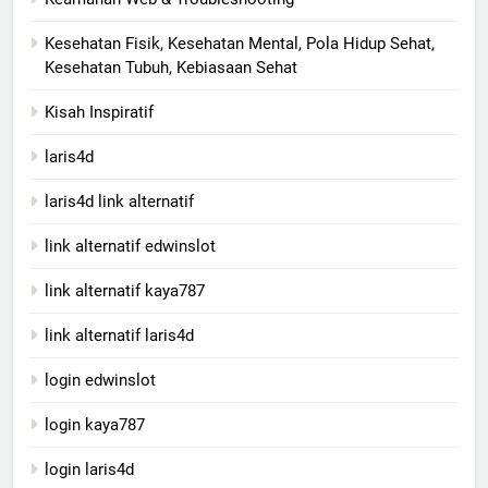
Kesehatan Fisik, Kesehatan Mental, Pola Hidup Sehat,
Kesehatan Tubuh, Kebiasaan Sehat
Kisah Inspiratif
laris4d
laris4d link alternatif
link alternatif edwinslot
link alternatif kaya787
link alternatif laris4d
login edwinslot
login kaya787
login laris4d