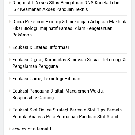
Diagnostik Akses Situs Pengaturan DNS Koneksi dan
ISP Keamanan Akses Panduan Teknis
Dunia Pokémon Ekologi & Lingkungan Adaptasi Makhluk
Fiksi Biologi Imajinatif Fantasi Alam Pengetahuan
Pokémon
Edukasi & Literasi Informasi
Edukasi Digital, Komunitas & Inovasi Sosial, Teknologi &
Pengalaman Pengguna
Edukasi Game, Teknologi Hiburan
Edukasi Pengguna Digital, Manajemen Waktu,
Responsible Gaming
Edukasi Slot Online Strategi Bermain Slot Tips Pemain
Pemula Analisis Pola Permainan Panduan Slot Stabil
edwinslot alternatif