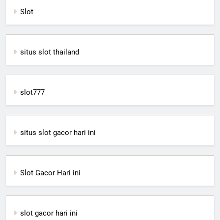
Slot
situs slot thailand
slot777
situs slot gacor hari ini
Slot Gacor Hari ini
slot gacor hari ini