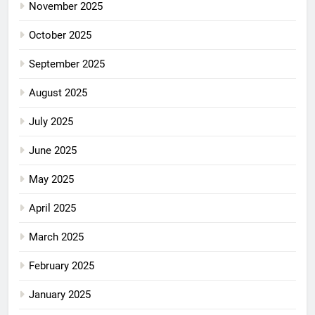
November 2025
October 2025
September 2025
August 2025
July 2025
June 2025
May 2025
April 2025
March 2025
February 2025
January 2025