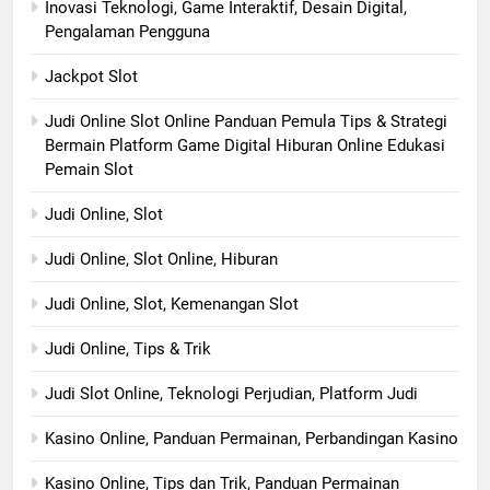
Inovasi Teknologi, Game Interaktif, Desain Digital,
Pengalaman Pengguna
Jackpot Slot
Judi Online Slot Online Panduan Pemula Tips & Strategi
Bermain Platform Game Digital Hiburan Online Edukasi
Pemain Slot
Judi Online, Slot
Judi Online, Slot Online, Hiburan
Judi Online, Slot, Kemenangan Slot
Judi Online, Tips & Trik
Judi Slot Online, Teknologi Perjudian, Platform Judi
Kasino Online, Panduan Permainan, Perbandingan Kasino
Kasino Online, Tips dan Trik, Panduan Permainan