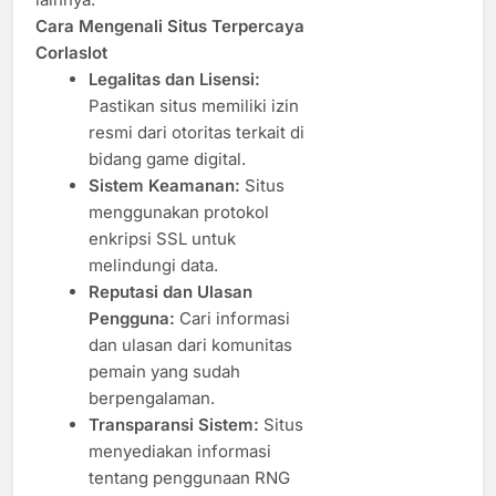
Cara Mengenali Situs Terpercaya
Corlaslot
Legalitas dan Lisensi:
Pastikan situs memiliki izin
resmi dari otoritas terkait di
bidang game digital.
Sistem Keamanan:
Situs
menggunakan protokol
enkripsi SSL untuk
melindungi data.
Reputasi dan Ulasan
Pengguna:
Cari informasi
dan ulasan dari komunitas
pemain yang sudah
berpengalaman.
Transparansi Sistem:
Situs
menyediakan informasi
tentang penggunaan RNG