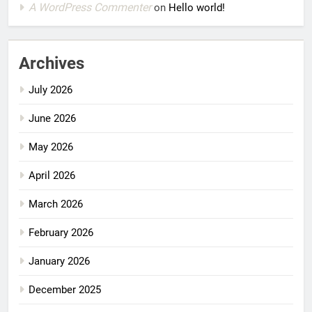
A WordPress Commenter
on
Hello world!
Archives
July 2026
June 2026
May 2026
April 2026
March 2026
February 2026
January 2026
December 2025