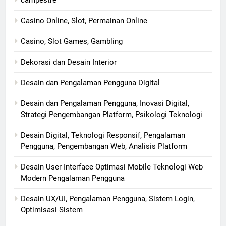
campestre
Casino Online, Slot, Permainan Online
Casino, Slot Games, Gambling
Dekorasi dan Desain Interior
Desain dan Pengalaman Pengguna Digital
Desain dan Pengalaman Pengguna, Inovasi Digital,
Strategi Pengembangan Platform, Psikologi Teknologi
Desain Digital, Teknologi Responsif, Pengalaman
Pengguna, Pengembangan Web, Analisis Platform
Desain User Interface Optimasi Mobile Teknologi Web
Modern Pengalaman Pengguna
Desain UX/UI, Pengalaman Pengguna, Sistem Login,
Optimisasi Sistem