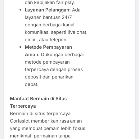
dan kebijakan fair play.
Layanan Pelanggan:
Ada
layanan bantuan 24/7
dengan berbagai kanal
komunikasi seperti live chat,
email, atau telepon.
Metode Pembayaran
Aman:
Dukungan berbagai
metode pembayaran
terpercaya dengan proses
deposit dan penarikan
cepat.
Manfaat Bermain di Situs
Terpercaya
Bermain di situs terpercaya
Corlaslot memberikan rasa aman
yang membuat pemain lebih fokus
menikmati permainan tanpa