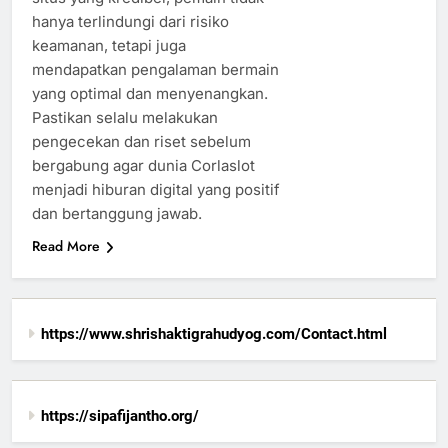
hanya terlindungi dari risiko
keamanan, tetapi juga
mendapatkan pengalaman bermain
yang optimal dan menyenangkan.
Pastikan selalu melakukan
pengecekan dan riset sebelum
bergabung agar dunia Corlaslot
menjadi hiburan digital yang positif
dan bertanggung jawab.
Read More
https://www.shrishaktigrahudyog.com/Contact.html
https://sipafijantho.org/