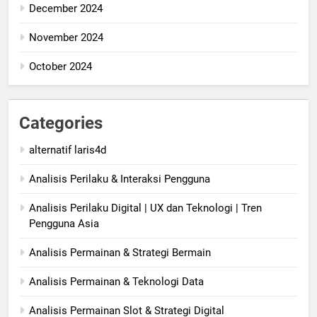
December 2024
November 2024
October 2024
Categories
alternatif laris4d
Analisis Perilaku & Interaksi Pengguna
Analisis Perilaku Digital | UX dan Teknologi | Tren
Pengguna Asia
Analisis Permainan & Strategi Bermain
Analisis Permainan & Teknologi Data
Analisis Permainan Slot & Strategi Digital