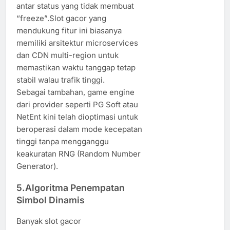
antar status yang tidak membuat
“freeze”.Slot gacor yang
mendukung fitur ini biasanya
memiliki arsitektur microservices
dan CDN multi-region untuk
memastikan waktu tanggap tetap
stabil walau trafik tinggi.
Sebagai tambahan, game engine
dari provider seperti PG Soft atau
NetEnt kini telah dioptimasi untuk
beroperasi dalam mode kecepatan
tinggi tanpa mengganggu
keakuratan RNG (Random Number
Generator).
5.Algoritma Penempatan
Simbol Dinamis
Banyak slot gacor