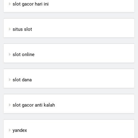
slot gacor hari ini
situs slot
slot online
slot dana
slot gacor anti kalah
yandex