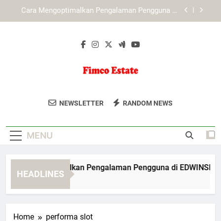
Skip
Cara Mengoptimalkan Pengalaman Akses
to
EDWINSLOT secara Nyaman dan Terarah
content
Cara Mengoptimalkan Pengalaman Akses
LEBAH4D secara Nyaman dan Terarah
Cara Mengoptimalkan Pengalaman Pengguna di
EDWINSLOT secara Aman dan Terkendali
Cara Mengoptimalkan Pengalaman Pengguna di
LEBAH4D
Fimco Estate
Dapatkan Properti Impian Anda Dengan
Cara Mengoptimalkan Pengalaman Akses
NEWSLETTER
RANDOM NEWS
EDWINSLOT secara Nyaman dan Terarah
FIMCO Estate. Agen Real Estate Yang
Cara Mengoptimalkan Pengalaman Akses
Siap Membantu Anda Menemukan
LEBAH4D secara Nyaman dan Terarah
MENU
Rumah Yang Sempurna.
ra Mengoptimalkan Pengalaman Pengguna di EDWINSLOT sec
HEADLINES
Weeks Ago
Home
performa slot