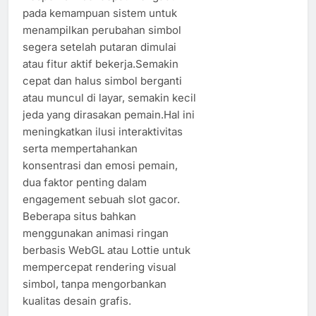
pada kemampuan sistem untuk
menampilkan perubahan simbol
segera setelah putaran dimulai
atau fitur aktif bekerja.Semakin
cepat dan halus simbol berganti
atau muncul di layar, semakin kecil
jeda yang dirasakan pemain.Hal ini
meningkatkan ilusi interaktivitas
serta mempertahankan
konsentrasi dan emosi pemain,
dua faktor penting dalam
engagement sebuah slot gacor.
Beberapa situs bahkan
menggunakan animasi ringan
berbasis WebGL atau Lottie untuk
mempercepat rendering visual
simbol, tanpa mengorbankan
kualitas desain grafis.