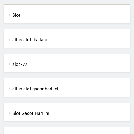
Slot
situs slot thailand
slot777
situs slot gacor hari ini
Slot Gacor Hari ini