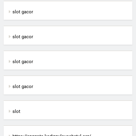
slot gacor
slot gacor
slot gacor
slot gacor
slot