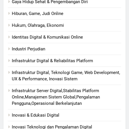
Gaya Hidup Sehat & Pengembangan Diri
Hiburan, Game, Judi Online
Hukum, Olahraga, Ekonomi
Identitas Digital & Komunikasi Online
Industri Perjudian
Infrastruktur Digital & Reliabilitas Platform
Infrastruktur Digital, Teknologi Game, Web Development,
UX & Performance, Inovasi Sistem
Infrastruktur Server Digital,Stabilitas Platform
Online,Manajemen Sistem Global,Pengalaman
Pengguna,Operasional Berkelanjutan
Inovasi & Edukasi Digital
Inovasi Teknologi dan Pengalaman Digital