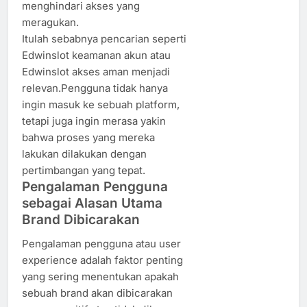
menghindari akses yang
meragukan.
Itulah sebabnya pencarian seperti
Edwinslot keamanan akun atau
Edwinslot akses aman menjadi
relevan.Pengguna tidak hanya
ingin masuk ke sebuah platform,
tetapi juga ingin merasa yakin
bahwa proses yang mereka
lakukan dilakukan dengan
pertimbangan yang tepat.
Pengalaman Pengguna
sebagai Alasan Utama
Brand Dibicarakan
Pengalaman pengguna atau user
experience adalah faktor penting
yang sering menentukan apakah
sebuah brand akan dibicarakan