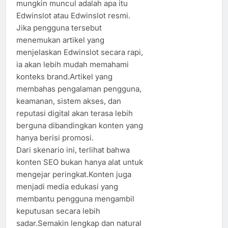
mungkin muncul adalah apa itu
Edwinslot atau Edwinslot resmi.
Jika pengguna tersebut
menemukan artikel yang
menjelaskan Edwinslot secara rapi,
ia akan lebih mudah memahami
konteks brand.Artikel yang
membahas pengalaman pengguna,
keamanan, sistem akses, dan
reputasi digital akan terasa lebih
berguna dibandingkan konten yang
hanya berisi promosi.
Dari skenario ini, terlihat bahwa
konten SEO bukan hanya alat untuk
mengejar peringkat.Konten juga
menjadi media edukasi yang
membantu pengguna mengambil
keputusan secara lebih
sadar.Semakin lengkap dan natural