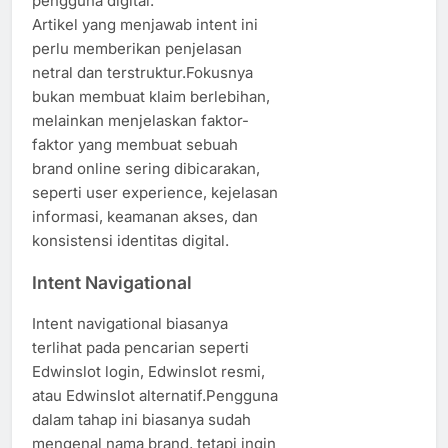
pengguna digital.
Artikel yang menjawab intent ini
perlu memberikan penjelasan
netral dan terstruktur.Fokusnya
bukan membuat klaim berlebihan,
melainkan menjelaskan faktor-
faktor yang membuat sebuah
brand online sering dibicarakan,
seperti user experience, kejelasan
informasi, keamanan akses, dan
konsistensi identitas digital.
Intent Navigational
Intent navigational biasanya
terlihat pada pencarian seperti
Edwinslot login, Edwinslot resmi,
atau Edwinslot alternatif.Pengguna
dalam tahap ini biasanya sudah
mengenal nama brand, tetapi ingin