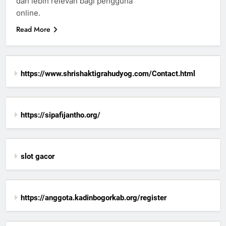
dan lebih relevan bagi pengguna
online.
Read More
https://www.shrishaktigrahudyog.com/Contact.html
https://sipafijantho.org/
slot gacor
https://anggota.kadinbogorkab.org/register