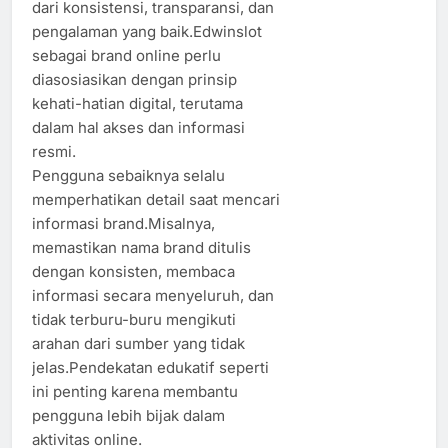
dari konsistensi, transparansi, dan
pengalaman yang baik.Edwin­slot
sebagai brand online perlu
diasosiasikan dengan prinsip
kehati-hatian digital, terutama
dalam hal akses dan informasi
resmi.
Pengguna sebaiknya selalu
memperhatikan detail saat mencari
informasi brand.Misalnya,
memastikan nama brand ditulis
dengan konsisten, membaca
informasi secara menyeluruh, dan
tidak terburu-buru mengikuti
arahan dari sumber yang tidak
jelas.Pendekatan edukatif seperti
ini penting karena membantu
pengguna lebih bijak dalam
aktivitas online.