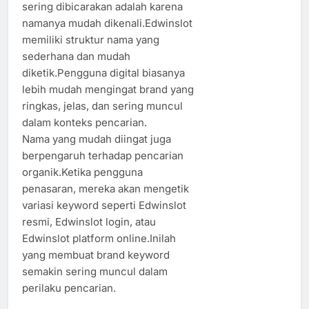
sering dibicarakan adalah karena
namanya mudah dikenali.Edwin­slot
memiliki struktur nama yang
sederhana dan mudah
diketik.Pengguna digital biasanya
lebih mudah mengingat brand yang
ringkas, jelas, dan sering muncul
dalam konteks pencarian.
Nama yang mudah diingat juga
berpengaruh terhadap pencarian
organik.Ketika pengguna
penasaran, mereka akan mengetik
variasi keyword seperti Edwinslot
resmi, Edwinslot login, atau
Edwinslot platform online.Inilah
yang membuat brand keyword
semakin sering muncul dalam
perilaku pencarian.