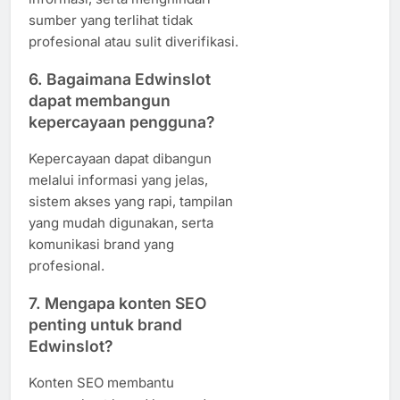
sumber yang terlihat tidak
profesional atau sulit diverifikasi.
6. Bagaimana Edwinslot
dapat membangun
kepercayaan pengguna?
Kepercayaan dapat dibangun
melalui informasi yang jelas,
sistem akses yang rapi, tampilan
yang mudah digunakan, serta
komunikasi brand yang
profesional.
7. Mengapa konten SEO
penting untuk brand
Edwinslot?
Konten SEO membantu