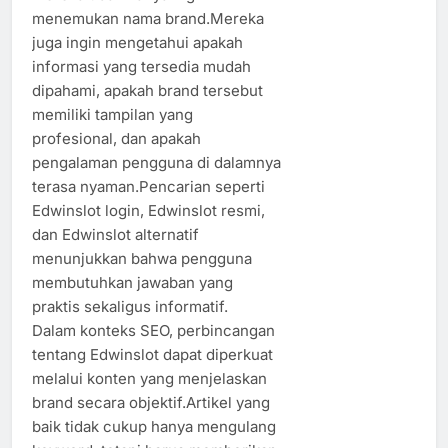
menemukan nama brand.Mereka
juga ingin mengetahui apakah
informasi yang tersedia mudah
dipahami, apakah brand tersebut
memiliki tampilan yang
profesional, dan apakah
pengalaman pengguna di dalamnya
terasa nyaman.Pencarian seperti
Edwinslot login, Edwinslot resmi,
dan Edwinslot alternatif
menunjukkan bahwa pengguna
membutuhkan jawaban yang
praktis sekaligus informatif.
Dalam konteks SEO, perbincangan
tentang Edwinslot dapat diperkuat
melalui konten yang menjelaskan
brand secara objektif.Artikel yang
baik tidak cukup hanya mengulang