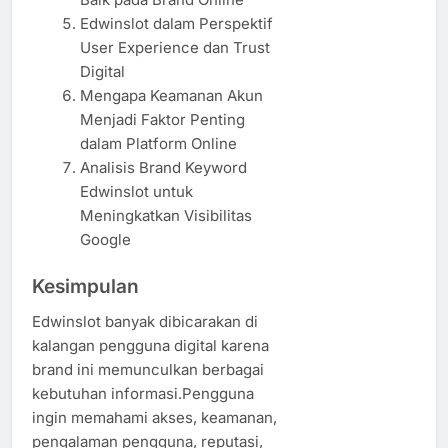
Edwinslot dalam Perspektif
User Experience dan Trust
Digital
Mengapa Keamanan Akun
Menjadi Faktor Penting
dalam Platform Online
Analisis Brand Keyword
Edwinslot untuk
Meningkatkan Visibilitas
Google
Kesimpulan
Edwinslot banyak dibicarakan di
kalangan pengguna digital karena
brand ini memunculkan berbagai
kebutuhan informasi.Pengguna
ingin memahami akses, keamanan,
pengalaman pengguna, reputasi,