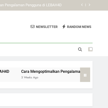
kan Pengalaman Pengguna di LEBAH4D
DWINSLOT secara Nyaman dan Terarah
 LEBAH4D secara Nyaman dan Terarah
NEWSLETTER
RANDOM NEWS
WINSLOT secara Aman dan Terkendali
Estate Yang Siap Membantu Anda Menemukan Rumah Yang
kan Pengalaman Pengguna di LEBAH4D
DWINSLOT secara Nyaman dan Terarah
 LEBAH4D secara Nyaman dan Terarah
Cara Mengoptimalkan Pengalaman Akses EDWINSLOT sec
3 Weeks Ago