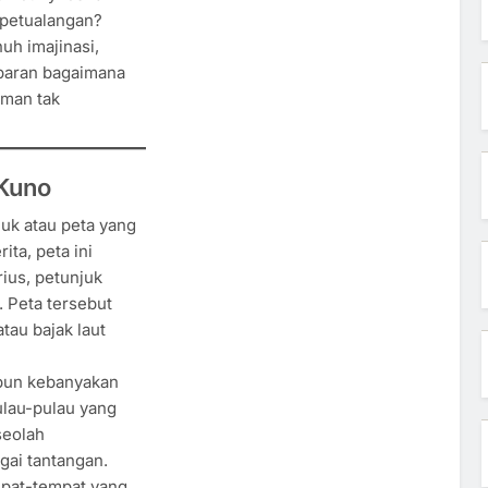
 petualangan?
uh imajinasi,
baran bagaimana
aman tak
 Kuno
juk atau peta yang
ta, peta ini
ius, petunjuk
. Peta tersebut
tau bajak laut
ipun kebanyakan
ulau-pulau yang
seolah
gai tantangan.
mpat-tempat yang