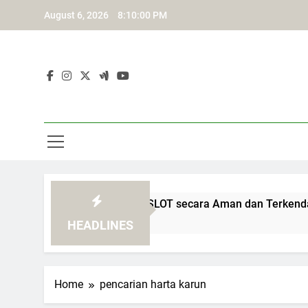
Skip
August 6, 2026
8:10:01 PM
to
content
Fim
Dapa
 Pengguna di EDWINSLOT secara Aman dan Terkendali
HEADLINES
Home
pencarian harta karun