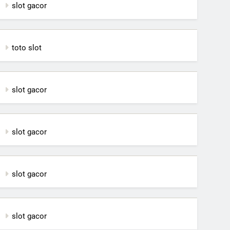
slot gacor
toto slot
slot gacor
slot gacor
slot gacor
slot gacor