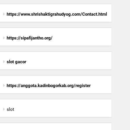
https://www.shrishaktigrahudyog.com/Contact.html
https://sipafijantho.org/
slot gacor
https://anggota.kadinbogorkab.org/register
slot