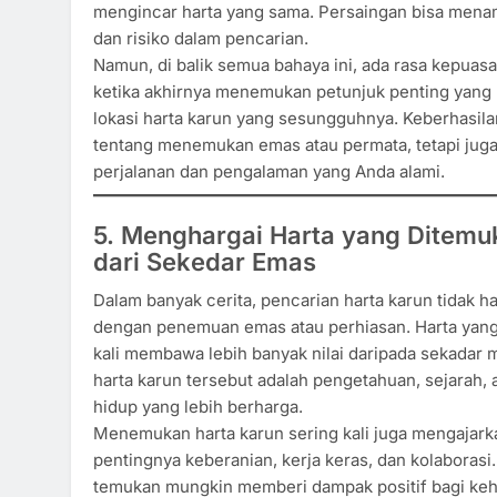
mengincar harta yang sama. Persaingan bisa men
dan risiko dalam pencarian.
Namun, di balik semua bahaya ini, ada rasa kepuasa
ketika akhirnya menemukan petunjuk penting yang
lokasi harta karun yang sesungguhnya. Keberhasila
tentang menemukan emas atau permata, tetapi juga
perjalanan dan pengalaman yang Anda alami.
5. Menghargai Harta yang Ditemu
dari Sekedar Emas
Dalam banyak cerita, pencarian harta karun tidak h
dengan penemuan emas atau perhiasan. Harta yang
kali membawa lebih banyak nilai daripada sekadar ma
harta karun tersebut adalah pengetahuan, sejarah, 
hidup yang lebih berharga.
Menemukan harta karun sering kali juga mengajarka
pentingnya keberanian, kerja keras, dan kolaborasi
temukan mungkin memberi dampak positif bagi ke