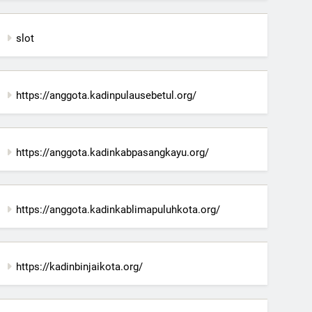
slot
https://anggota.kadinpulausebetul.org/
https://anggota.kadinkabpasangkayu.org/
https://anggota.kadinkablimapuluhkota.org/
https://kadinbinjaikota.org/