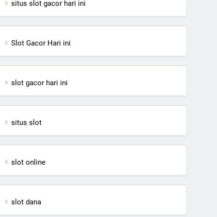
situs slot gacor hari ini
Slot Gacor Hari ini
slot gacor hari ini
situs slot
slot online
slot dana