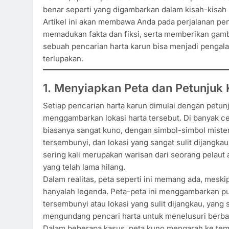
benar seperti yang digambarkan dalam kisah-kisah
Artikel ini akan membawa Anda pada perjalanan pen
memadukan fakta dan fiksi, serta memberikan gam
sebuah pencarian harta karun bisa menjadi pengal
terlupakan.
1. Menyiapkan Peta dan Petunjuk
Setiap pencarian harta karun dimulai dengan petun
menggambarkan lokasi harta tersebut. Di banyak ceri
biasanya sangat kuno, dengan simbol-simbol mister
tersembunyi, dan lokasi yang sangat sulit dijangkau
sering kali merupakan warisan dari seorang pelaut a
yang telah lama hilang.
Dalam realitas, peta seperti ini memang ada, mesk
hanyalah legenda. Peta-peta ini menggambarkan p
tersembunyi atau lokasi yang sulit dijangkau, yang 
mengundang pencari harta untuk menelusuri berba
Dalam beberapa kasus, peta kuno mengarah ke te