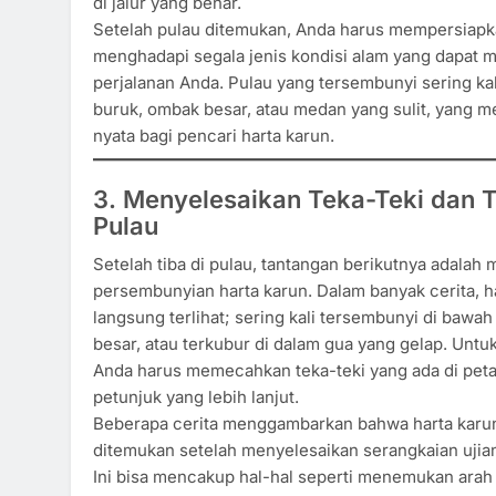
di jalur yang benar.
Setelah pulau ditemukan, Anda harus mempersiapka
menghadapi segala jenis kondisi alam yang dapat 
perjalanan Anda. Pulau yang tersembunyi sering kal
buruk, ombak besar, atau medan yang sulit, yang m
nyata bagi pencari harta karun.
3. Menyelesaikan Teka-Teki dan 
Pulau
Setelah tiba di pulau, tantangan berikutnya adalah
persembunyian harta karun. Dalam banyak cerita, ha
langsung terlihat; sering kali tersembunyi di bawah 
besar, atau terkubur di dalam gua yang gelap. Un
Anda harus memecahkan teka-teki yang ada di peta
petunjuk yang lebih lanjut.
Beberapa cerita menggambarkan bahwa harta karu
ditemukan setelah menyelesaikan serangkaian ujian
Ini bisa mencakup hal-hal seperti menemukan arah