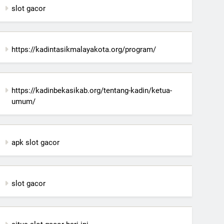
slot gacor
https://kadintasikmalayakota.org/program/
https://kadinbekasikab.org/tentang-kadin/ketua-
umum/
apk slot gacor
slot gacor