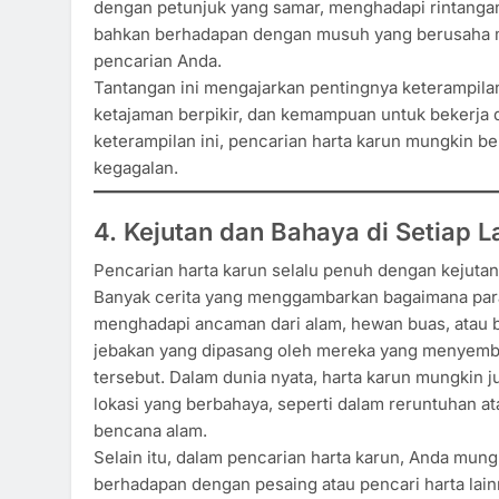
dengan petunjuk yang samar, menghadapi rintangan
bahkan berhadapan dengan musuh yang berusaha 
pencarian Anda.
Tantangan ini mengajarkan pentingnya keterampila
ketajaman berpikir, dan kemampuan untuk bekerja 
keterampilan ini, pencarian harta karun mungkin b
kegagalan.
4. Kejutan dan Bahaya di Setiap 
Pencarian harta karun selalu penuh dengan kejutan
Banyak cerita yang menggambarkan bagaimana para
menghadapi ancaman dari alam, hewan buas, atau 
jebakan yang dipasang oleh mereka yang menyemb
tersebut. Dalam dunia nyata, harta karun mungkin j
lokasi yang berbahaya, seperti dalam reruntuhan a
bencana alam.
Selain itu, dalam pencarian harta karun, Anda mung
berhadapan dengan pesaing atau pencari harta lain