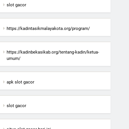
slot gacor
https://kadintasikmalayakota.org/program/
https://kadinbekasikab.org/tentang-kadin/ketua-
umum/
apk slot gacor
slot gacor