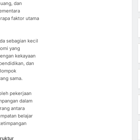
luang, dan
sementara
rapa faktor utama
da sebagian kecil
omi yang
 dengan kekayaan
pendidikan, dan
kelompok
yang sama.
leh pekerjaan
timpangan dalam
rang antara
mpatan belajar
 ketimpangan
ruktur