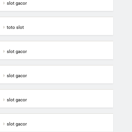
slot gacor
toto slot
slot gacor
slot gacor
slot gacor
slot gacor