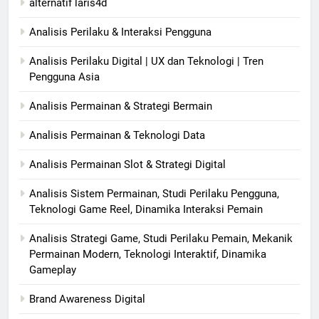
alternatif laris4d
Analisis Perilaku & Interaksi Pengguna
Analisis Perilaku Digital | UX dan Teknologi | Tren
Pengguna Asia
Analisis Permainan & Strategi Bermain
Analisis Permainan & Teknologi Data
Analisis Permainan Slot & Strategi Digital
Analisis Sistem Permainan, Studi Perilaku Pengguna,
Teknologi Game Reel, Dinamika Interaksi Pemain
Analisis Strategi Game, Studi Perilaku Pemain, Mekanik
Permainan Modern, Teknologi Interaktif, Dinamika
Gameplay
Brand Awareness Digital