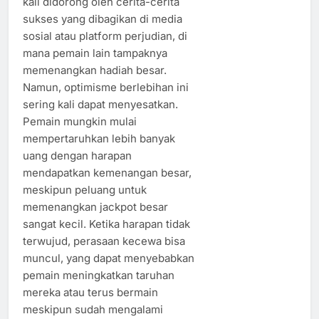
kali didorong oleh cerita-cerita
sukses yang dibagikan di media
sosial atau platform perjudian, di
mana pemain lain tampaknya
memenangkan hadiah besar.
Namun, optimisme berlebihan ini
sering kali dapat menyesatkan.
Pemain mungkin mulai
mempertaruhkan lebih banyak
uang dengan harapan
mendapatkan kemenangan besar,
meskipun peluang untuk
memenangkan jackpot besar
sangat kecil. Ketika harapan tidak
terwujud, perasaan kecewa bisa
muncul, yang dapat menyebabkan
pemain meningkatkan taruhan
mereka atau terus bermain
meskipun sudah mengalami