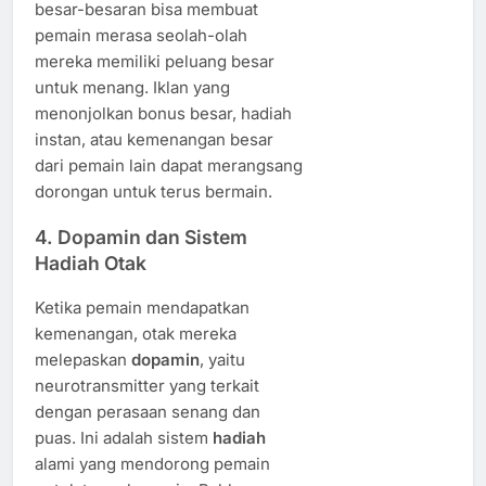
besar-besaran bisa membuat
pemain merasa seolah-olah
mereka memiliki peluang besar
untuk menang. Iklan yang
menonjolkan bonus besar, hadiah
instan, atau kemenangan besar
dari pemain lain dapat merangsang
dorongan untuk terus bermain.
4.
Dopamin dan Sistem
Hadiah Otak
Ketika pemain mendapatkan
kemenangan, otak mereka
melepaskan
dopamin
, yaitu
neurotransmitter yang terkait
dengan perasaan senang dan
puas. Ini adalah sistem
hadiah
alami yang mendorong pemain