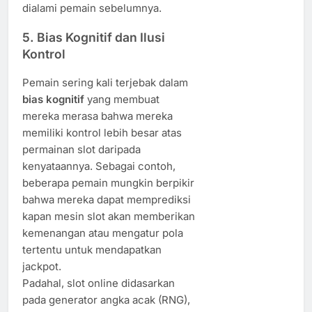
dialami pemain sebelumnya.
5.
Bias Kognitif dan Ilusi
Kontrol
Pemain sering kali terjebak dalam
bias kognitif
yang membuat
mereka merasa bahwa mereka
memiliki kontrol lebih besar atas
permainan slot daripada
kenyataannya. Sebagai contoh,
beberapa pemain mungkin berpikir
bahwa mereka dapat memprediksi
kapan mesin slot akan memberikan
kemenangan atau mengatur pola
tertentu untuk mendapatkan
jackpot.
Padahal, slot online didasarkan
pada generator angka acak (RNG),