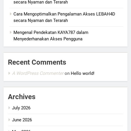
secara Nyaman dan Terarah
Cara Mengoptimalkan Pengalaman Akses LEBAH4D
secara Nyaman dan Terarah
Mengenal Pendekatan KAYA787 dalam
Menyederhanakan Akses Pengguna
Recent Comments
A WordPress Commenter
on
Hello world!
Archives
July 2026
June 2026