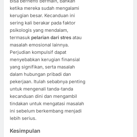
bisa berhenti bermain, bahkan
ketika mereka sudah mengalami
kerugian besar. Kecanduan ini
sering kali berakar pada faktor
psikologis yang mendalam,
termasuk
pelarian dari stres
atau
masalah emosional lainnya.
Perjudian kompulsif dapat
menyebabkan kerugian finansial
yang signifikan, serta masalah
dalam hubungan pribadi dan
pekerjaan. Itulah sebabnya penting
untuk mengenali tanda-tanda
kecanduan dini dan mengambil
tindakan untuk mengatasi masalah
ini sebelum berkembang menjadi
lebih serius.
Kesimpulan