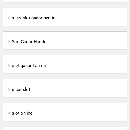
situs slot gacor hari ini
Slot Gacor Hari ini
slot gacor hari ini
situs slot
slot online