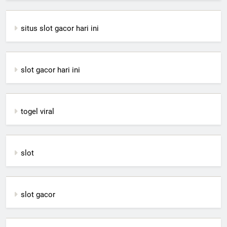
situs slot gacor hari ini
slot gacor hari ini
togel viral
slot
slot gacor