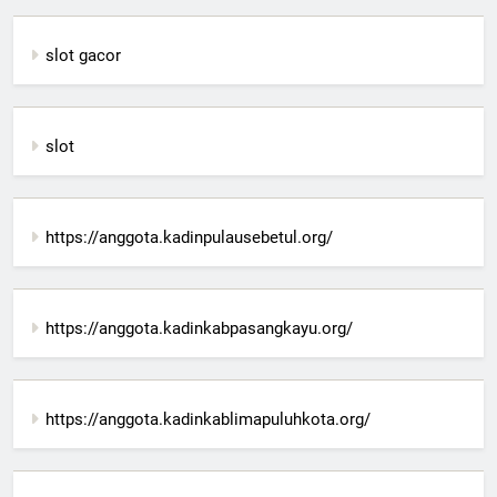
slot gacor
slot
https://anggota.kadinpulausebetul.org/
https://anggota.kadinkabpasangkayu.org/
https://anggota.kadinkablimapuluhkota.org/