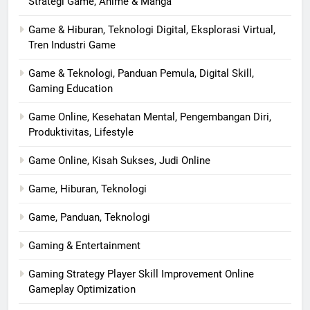
Strategi Game, Anime & Manga
Game & Hiburan, Teknologi Digital, Eksplorasi Virtual,
Tren Industri Game
Game & Teknologi, Panduan Pemula, Digital Skill,
Gaming Education
Game Online, Kesehatan Mental, Pengembangan Diri,
Produktivitas, Lifestyle
Game Online, Kisah Sukses, Judi Online
Game, Hiburan, Teknologi
Game, Panduan, Teknologi
Gaming & Entertainment
Gaming Strategy Player Skill Improvement Online
Gameplay Optimization