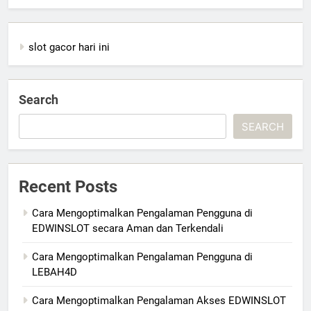
slot gacor hari ini
Search
SEARCH
Recent Posts
Cara Mengoptimalkan Pengalaman Pengguna di
EDWINSLOT secara Aman dan Terkendali
Cara Mengoptimalkan Pengalaman Pengguna di
LEBAH4D
Cara Mengoptimalkan Pengalaman Akses EDWINSLOT