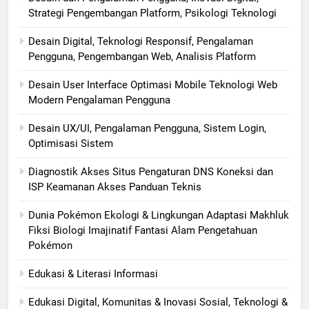
Strategi Pengembangan Platform, Psikologi Teknologi
Desain Digital, Teknologi Responsif, Pengalaman
Pengguna, Pengembangan Web, Analisis Platform
Desain User Interface Optimasi Mobile Teknologi Web
Modern Pengalaman Pengguna
Desain UX/UI, Pengalaman Pengguna, Sistem Login,
Optimisasi Sistem
Diagnostik Akses Situs Pengaturan DNS Koneksi dan
ISP Keamanan Akses Panduan Teknis
Dunia Pokémon Ekologi & Lingkungan Adaptasi Makhluk
Fiksi Biologi Imajinatif Fantasi Alam Pengetahuan
Pokémon
Edukasi & Literasi Informasi
Edukasi Digital, Komunitas & Inovasi Sosial, Teknologi &