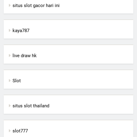
situs slot gacor hari ini
kaya787
live draw hk
Slot
situs slot thailand
slot777