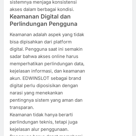
sistemnya menjaga konsistensi
akses dalam berbagai kondisi.
Keamanan Digital dan
Perlindungan Pengguna
Keamanan adalah aspek yang tidak
bisa dipisahkan dari platform
digital. Pengguna saat ini semakin
sadar bahwa akses online harus
memperhatikan perlindungan data,
kejelasan informasi, dan keamanan
akun. EDWINSLOT sebagai brand
digital perlu diposisikan dengan
narasi yang menekankan
pentingnya sistem yang aman dan
transparan.
Keamanan tidak hanya berarti
perlindungan teknis, tetapi juga
kejelasan alur penggunaan.