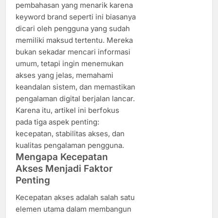
pembahasan yang menarik karena
keyword brand seperti ini biasanya
dicari oleh pengguna yang sudah
memiliki maksud tertentu. Mereka
bukan sekadar mencari informasi
umum, tetapi ingin menemukan
akses yang jelas, memahami
keandalan sistem, dan memastikan
pengalaman digital berjalan lancar.
Karena itu, artikel ini berfokus
pada tiga aspek penting:
kecepatan, stabilitas akses, dan
kualitas pengalaman pengguna.
Mengapa Kecepatan
Akses Menjadi Faktor
Penting
Kecepatan akses adalah salah satu
elemen utama dalam membangun