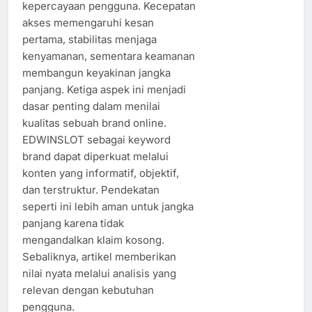
kepercayaan pengguna. Kecepatan
akses memengaruhi kesan
pertama, stabilitas menjaga
kenyamanan, sementara keamanan
membangun keyakinan jangka
panjang. Ketiga aspek ini menjadi
dasar penting dalam menilai
kualitas sebuah brand online.
EDWINSLOT sebagai keyword
brand dapat diperkuat melalui
konten yang informatif, objektif,
dan terstruktur. Pendekatan
seperti ini lebih aman untuk jangka
panjang karena tidak
mengandalkan klaim kosong.
Sebaliknya, artikel memberikan
nilai nyata melalui analisis yang
relevan dengan kebutuhan
pengguna.