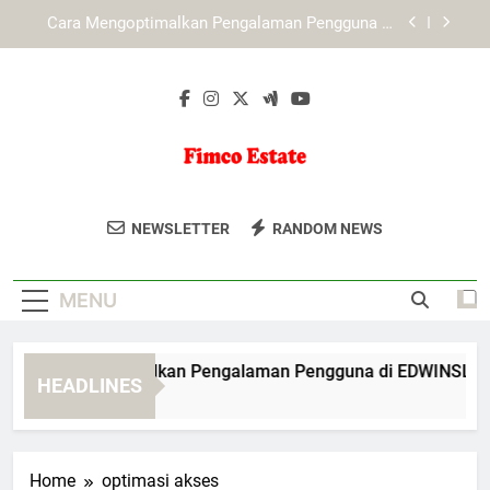
Skip
Cara Mengoptimalkan Pengalaman Akses
to
EDWINSLOT secara Nyaman dan Terarah
content
Cara Mengoptimalkan Pengalaman Akses
LEBAH4D secara Nyaman dan Terarah
Cara Mengoptimalkan Pengalaman Pengguna di
EDWINSLOT secara Aman dan Terkendali
Cara Mengoptimalkan Pengalaman Pengguna di
LEBAH4D
Fimco Estate
Dapatkan Properti Impian Anda Dengan
Cara Mengoptimalkan Pengalaman Akses
NEWSLETTER
RANDOM NEWS
EDWINSLOT secara Nyaman dan Terarah
FIMCO Estate. Agen Real Estate Yang
Cara Mengoptimalkan Pengalaman Akses
Siap Membantu Anda Menemukan
LEBAH4D secara Nyaman dan Terarah
MENU
Rumah Yang Sempurna.
ra Mengoptimalkan Pengalaman Pengguna di EDWINSLOT sec
HEADLINES
Weeks Ago
Home
optimasi akses