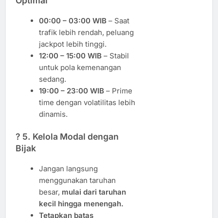
Optimal
00:00 – 03:00 WIB
– Saat
trafik lebih rendah, peluang
jackpot lebih tinggi.
12:00 – 15:00 WIB
– Stabil
untuk pola kemenangan
sedang.
19:00 – 23:00 WIB
– Prime
time dengan volatilitas lebih
dinamis.
? 5. Kelola Modal dengan
Bijak
Jangan langsung
menggunakan taruhan
besar,
mulai dari taruhan
kecil hingga menengah.
Tetapkan batas