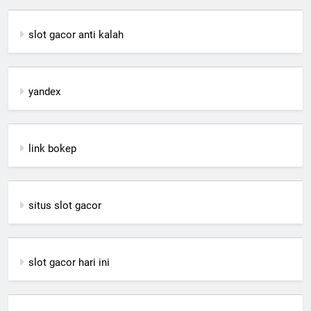
slot gacor anti kalah
yandex
link bokep
situs slot gacor
slot gacor hari ini