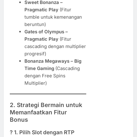
Sweet Bonanza –
Pragmatic Play
(Fitur
tumble untuk kemenangan
beruntun)
Gates of Olympus –
Pragmatic Play
(Fitur
cascading dengan multiplier
progresif)
Bonanza Megaways – Big
Time Gaming
(Cascading
dengan Free Spins
Multiplier)
2. Strategi Bermain untuk
Memanfaatkan Fitur
Bonus
? 1. Pilih Slot dengan RTP