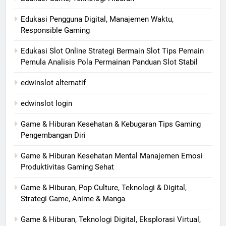
Edukasi Pengguna Digital, Manajemen Waktu,
Responsible Gaming
Edukasi Slot Online Strategi Bermain Slot Tips Pemain
Pemula Analisis Pola Permainan Panduan Slot Stabil
edwinslot alternatif
edwinslot login
Game & Hiburan Kesehatan & Kebugaran Tips Gaming
Pengembangan Diri
Game & Hiburan Kesehatan Mental Manajemen Emosi
Produktivitas Gaming Sehat
Game & Hiburan, Pop Culture, Teknologi & Digital,
Strategi Game, Anime & Manga
Game & Hiburan, Teknologi Digital, Eksplorasi Virtual,