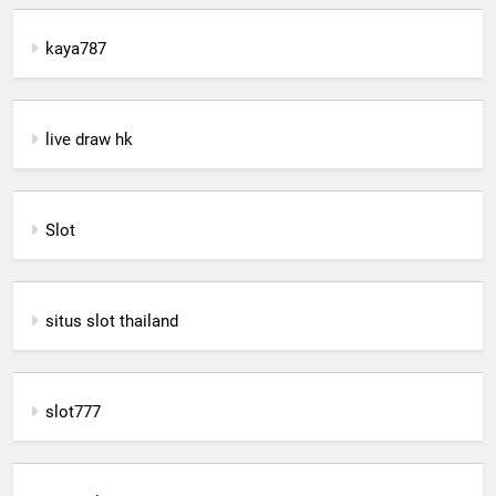
kaya787
live draw hk
Slot
situs slot thailand
slot777