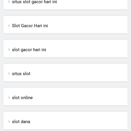
situs slot gacor hari ini
Slot Gacor Hari ini
slot gacor hari ini
situs slot
slot online
slot dana