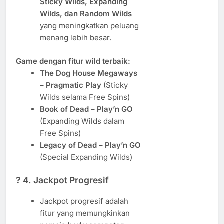
Sticky Wilds, Expanding
Wilds, dan Random Wilds
yang meningkatkan peluang
menang lebih besar.
Game dengan fitur wild terbaik:
The Dog House Megaways
– Pragmatic Play
(Sticky
Wilds selama Free Spins)
Book of Dead – Play’n GO
(Expanding Wilds dalam
Free Spins)
Legacy of Dead – Play’n GO
(Special Expanding Wilds)
? 4. Jackpot Progresif
Jackpot progresif adalah
fitur yang memungkinkan