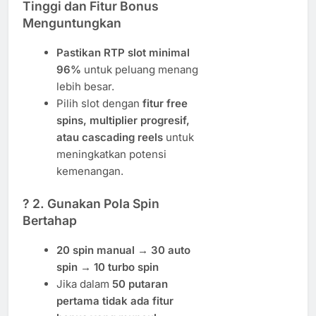
Tinggi dan Fitur Bonus
Menguntungkan
Pastikan RTP slot minimal
96%
untuk peluang menang
lebih besar.
Pilih slot dengan
fitur free
spins, multiplier progresif,
atau cascading reels
untuk
meningkatkan potensi
kemenangan.
? 2. Gunakan Pola Spin
Bertahap
20 spin manual → 30 auto
spin → 10 turbo spin
Jika dalam
50 putaran
pertama tidak ada fitur