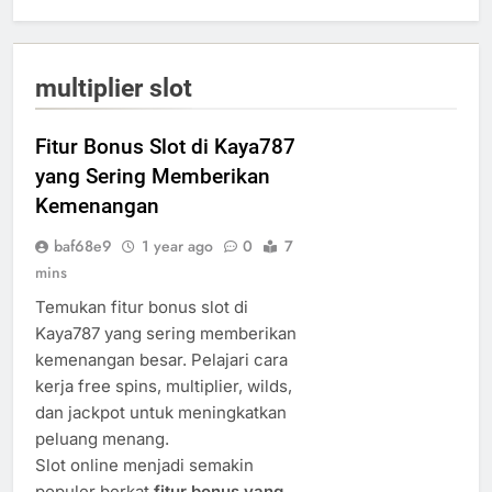
multiplier slot
Fitur Bonus Slot di Kaya787
yang Sering Memberikan
Kemenangan
baf68e9
1 year ago
0
7
mins
Temukan fitur bonus slot di
Kaya787 yang sering memberikan
kemenangan besar. Pelajari cara
kerja free spins, multiplier, wilds,
dan jackpot untuk meningkatkan
peluang menang.
Slot online menjadi semakin
populer berkat
fitur bonus yang