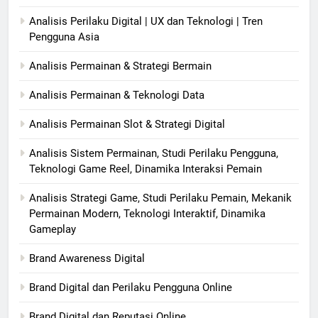
Analisis Perilaku Digital | UX dan Teknologi | Tren
Pengguna Asia
Analisis Permainan & Strategi Bermain
Analisis Permainan & Teknologi Data
Analisis Permainan Slot & Strategi Digital
Analisis Sistem Permainan, Studi Perilaku Pengguna,
Teknologi Game Reel, Dinamika Interaksi Pemain
Analisis Strategi Game, Studi Perilaku Pemain, Mekanik
Permainan Modern, Teknologi Interaktif, Dinamika
Gameplay
Brand Awareness Digital
Brand Digital dan Perilaku Pengguna Online
Brand Digital dan Reputasi Online