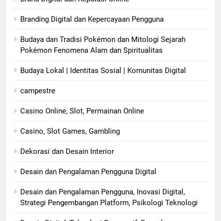
Branding Digital dan Kepercayaan Pengguna
Budaya dan Tradisi Pokémon dan Mitologi Sejarah
Pokémon Fenomena Alam dan Spiritualitas
Budaya Lokal | Identitas Sosial | Komunitas Digital
campestre
Casino Online, Slot, Permainan Online
Casino, Slot Games, Gambling
Dekorasi dan Desain Interior
Desain dan Pengalaman Pengguna Digital
Desain dan Pengalaman Pengguna, Inovasi Digital,
Strategi Pengembangan Platform, Psikologi Teknologi