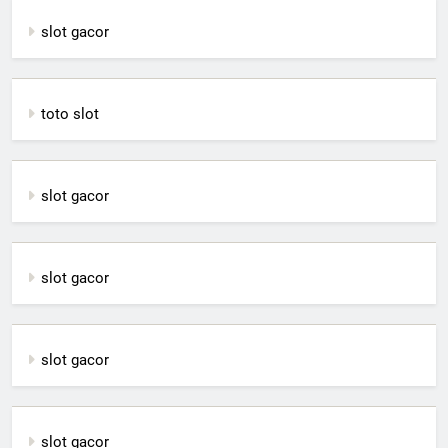
slot gacor
toto slot
slot gacor
slot gacor
slot gacor
slot gacor