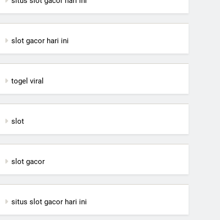
situs slot gacor hari ini
slot gacor hari ini
togel viral
slot
slot gacor
situs slot gacor hari ini