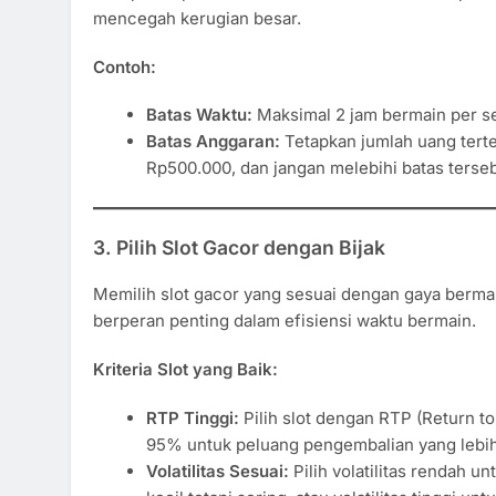
mencegah kerugian besar.
Contoh:
Batas Waktu:
Maksimal 2 jam bermain per se
Batas Anggaran:
Tetapkan jumlah uang terte
Rp500.000, dan jangan melebihi batas terseb
3. Pilih Slot Gacor dengan Bijak
Memilih slot gacor yang sesuai dengan gaya berma
berperan penting dalam efisiensi waktu bermain.
Kriteria Slot yang Baik:
RTP Tinggi:
Pilih slot dengan RTP (Return to 
95% untuk peluang pengembalian yang lebih
Volatilitas Sesuai:
Pilih volatilitas rendah 