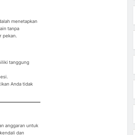
dalah menetapkan
ain tanpa
r pekan.
liki tanggung
esi.
ikan Anda tidak
an anggaran untuk
kendali dan