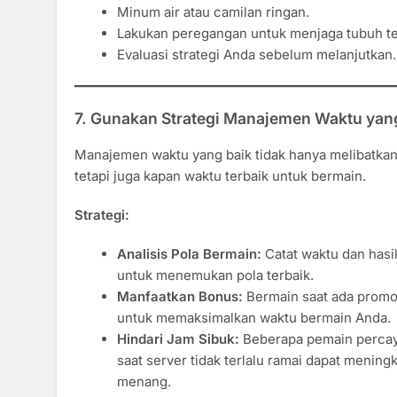
Minum air atau camilan ringan.
Lakukan peregangan untuk menjaga tubuh tet
Evaluasi strategi Anda sebelum melanjutkan.
7. Gunakan Strategi Manajemen Waktu yang
Manajemen waktu yang baik tidak hanya melibatkan
tetapi juga kapan waktu terbaik untuk bermain.
Strategi:
Analisis Pola Bermain:
Catat waktu dan hasi
untuk menemukan pola terbaik.
Manfaatkan Bonus:
Bermain saat ada promo
untuk memaksimalkan waktu bermain Anda.
Hindari Jam Sibuk:
Beberapa pemain perca
saat server tidak terlalu ramai dapat mening
menang.