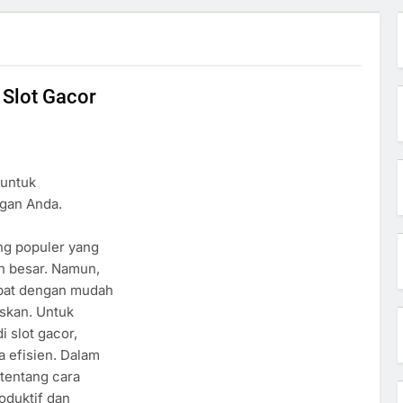
Slot Gacor
 untuk
gan Anda.
ing populer yang
n besar. Namun,
apat dengan mudah
skan. Untuk
 slot gacor,
 efisien. Dalam
 tentang cara
oduktif dan