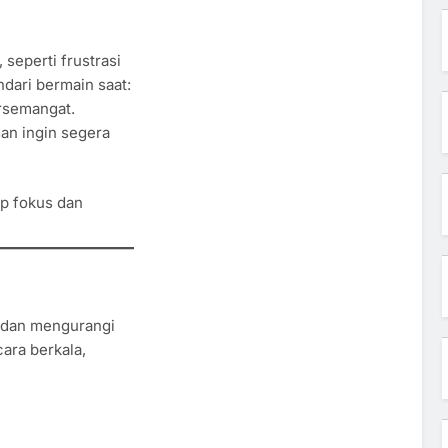
 seperti frustrasi
dari bermain saat:
rsemangat.
an ingin segera
p fokus dan
 dan mengurangi
cara berkala,