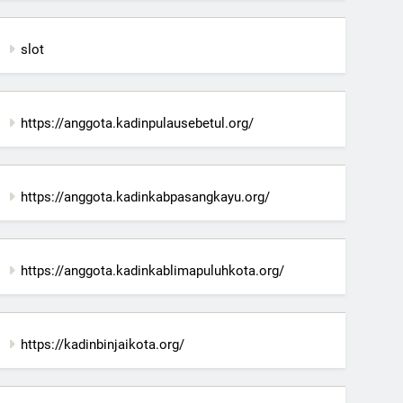
slot
https://anggota.kadinpulausebetul.org/
https://anggota.kadinkabpasangkayu.org/
https://anggota.kadinkablimapuluhkota.org/
https://kadinbinjaikota.org/