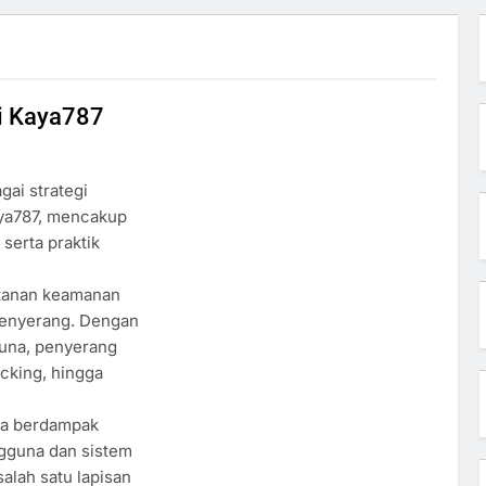
di Kaya787
gai strategi
aya787, mencakup
serta praktik
ntanan keamanan
 penyerang. Dengan
guna, penyerang
acking, hingga
sa berdampak
ngguna dan sistem
alah satu lapisan