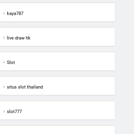
kaya787
live draw hk
Slot
situs slot thailand
slot777