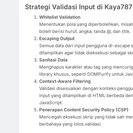
Strategi Validasi Input di Kaya787
Whitelist Validation
Menentukan pola yang diperbolehkan, misal
boleh berisi huruf, angka, tanda @, dan titik.
Escaping Output
Semua data dari input pengguna di-
escape
s
ditampilkan agar tidak dieksekusi sebagai skr
Sanitasi Data
Menghapus karakter atau tag yang mencuri
library khusus, seperti DOMPurify untuk Jav
Context-Aware Filtering
Validasi disesuaikan dengan konteks penggu
input yang ditampilkan di HTML berbeda den
JavaScript.
Penerapan Content Security Policy (CSP)
Mencegah eksekusi skrip yang tidak sah mes
berbahaya yang lolos validasi.