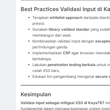
Best Practices Validasi Input di 
Terapkan
whitelist approach
daripada blackli
presisi.
Gunakan
library validasi standar
yang sudah 
membangun dari awal.
Kombinasikan validasi input dengan
escapin
perlindungan ganda.
Implementasikan
CSP
agar browser menolak 
berbahaya.
Lakukan
penetration testing berkala
untuk m
celah XSS baru.
Edukasi tim pengembang mengenai
secure 
Kesimpulan
Validasi input sebagai mitigasi XSS di Kaya787
me
fundamental dalam menjaga keamanan sistem logi