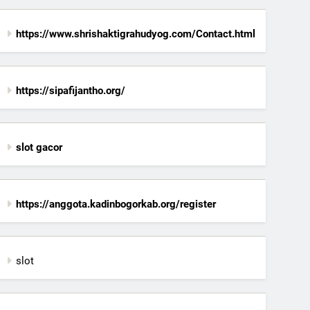
https://www.shrishaktigrahudyog.com/Contact.html
https://sipafijantho.org/
slot gacor
https://anggota.kadinbogorkab.org/register
slot