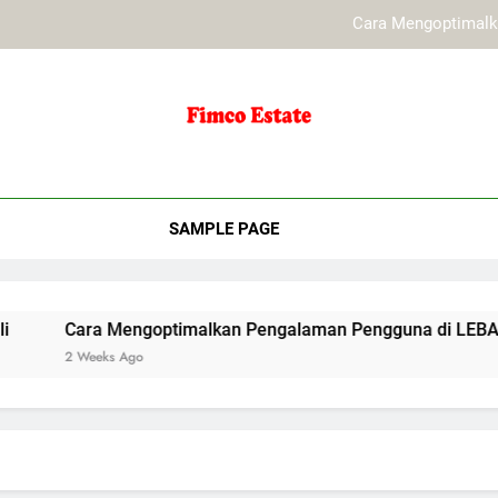
Cara Mengoptimal
Cara Mengoptimalkan Pengalaman Akses E
Cara Mengoptimalkan Pengalaman Akses
co Estate
Cara Mengoptimalkan Pengalaman Pengguna di ED
tkan Properti Impian Anda Dengan FIMCO Estate. Agen Real 
Sempurna.
Cara Mengoptimal
SAMPLE PAGE
Cara Mengoptimalkan Pengalaman Akses E
Cara Mengoptimalkan Pengalaman Akses
a Mengoptimalkan Pengalaman Pengguna di LEBAH4D
C
eks Ago
3