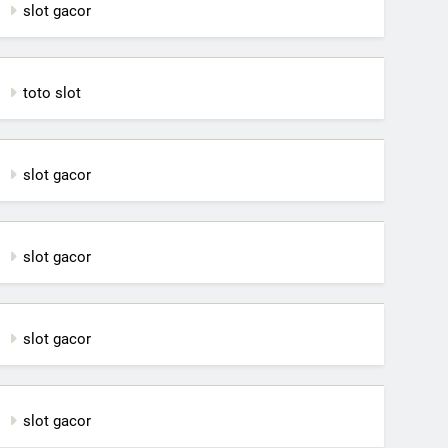
slot gacor
toto slot
slot gacor
slot gacor
slot gacor
slot gacor