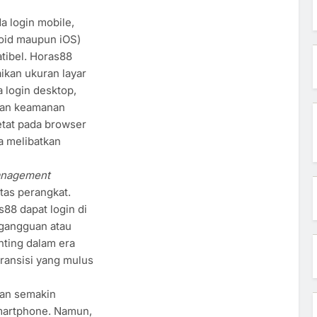
a login mobile,
roid maupun iOS)
tibel. Horas88
ikan ukuran layar
login desktop,
 dan keamanan
ketat pada browser
a melibatkan
anagement
tas perangkat.
88 dapat login di
 gangguan atau
enting dalam era
ransisi yang mulus
kan semakin
martphone. Namun,