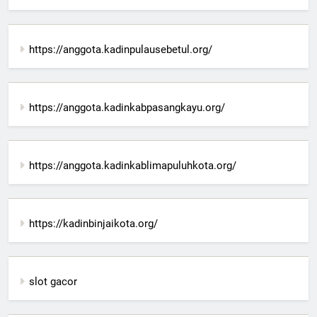
https://anggota.kadinpulausebetul.org/
https://anggota.kadinkabpasangkayu.org/
https://anggota.kadinkablimapuluhkota.org/
https://kadinbinjaikota.org/
slot gacor