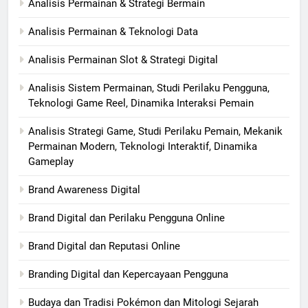
Analisis Permainan & Strategi Bermain
Analisis Permainan & Teknologi Data
Analisis Permainan Slot & Strategi Digital
Analisis Sistem Permainan, Studi Perilaku Pengguna,
Teknologi Game Reel, Dinamika Interaksi Pemain
Analisis Strategi Game, Studi Perilaku Pemain, Mekanik
Permainan Modern, Teknologi Interaktif, Dinamika
Gameplay
Brand Awareness Digital
Brand Digital dan Perilaku Pengguna Online
Brand Digital dan Reputasi Online
Branding Digital dan Kepercayaan Pengguna
Budaya dan Tradisi Pokémon dan Mitologi Sejarah