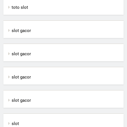
toto slot
slot gacor
slot gacor
slot gacor
slot gacor
slot