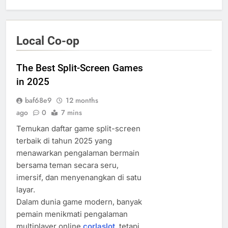
Local Co-op
The Best Split-Screen Games
in 2025
baf68e9
12 months
ago
0
7 mins
Temukan daftar game split-screen
terbaik di tahun 2025 yang
menawarkan pengalaman bermain
bersama teman secara seru,
imersif, dan menyenangkan di satu
layar.
Dalam dunia game modern, banyak
pemain menikmati pengalaman
multiplayer online
corlaslot
, tetapi