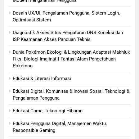
Modern Pengalaman Pengguna
Desain UX/UI, Pengalaman Pengguna, Sistem Login,
Optimisasi Sistem
Diagnostik Akses Situs Pengaturan DNS Koneksi dan
ISP Keamanan Akses Panduan Teknis
Dunia Pokémon Ekologi & Lingkungan Adaptasi Makhluk
Fiksi Biologi Imajinatif Fantasi Alam Pengetahuan
Pokémon
Edukasi & Literasi Informasi
Edukasi Digital, Komunitas & Inovasi Sosial, Teknologi &
Pengalaman Pengguna
Edukasi Game, Teknologi Hiburan
Edukasi Pengguna Digital, Manajemen Waktu,
Responsible Gaming