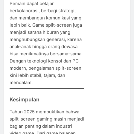
Pemain dapat belajar
berkolaborasi, berbagi strategi,
dan membangun komunikasi yang
lebih baik. Game split-screen juga
menjadi sarana hiburan yang
menghubungkan generasi, karena
anak-anak hingga orang dewasa
bisa menikmatinya bersama-sama.
Dengan teknologi konsol dan PC
modern, pengalaman split-screen
kini lebih stabil, tajam, dan
mendalam.
Kesimpulan
Tahun 2025 membuktikan bahwa
split-screen gaming masih menjadi
bagian penting dalam industri
video game. Dari game balapan