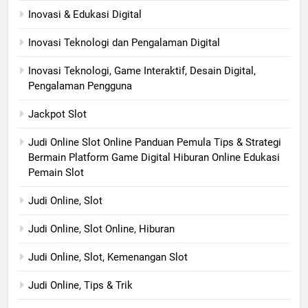
Inovasi & Edukasi Digital
Inovasi Teknologi dan Pengalaman Digital
Inovasi Teknologi, Game Interaktif, Desain Digital,
Pengalaman Pengguna
Jackpot Slot
Judi Online Slot Online Panduan Pemula Tips & Strategi
Bermain Platform Game Digital Hiburan Online Edukasi
Pemain Slot
Judi Online, Slot
Judi Online, Slot Online, Hiburan
Judi Online, Slot, Kemenangan Slot
Judi Online, Tips & Trik