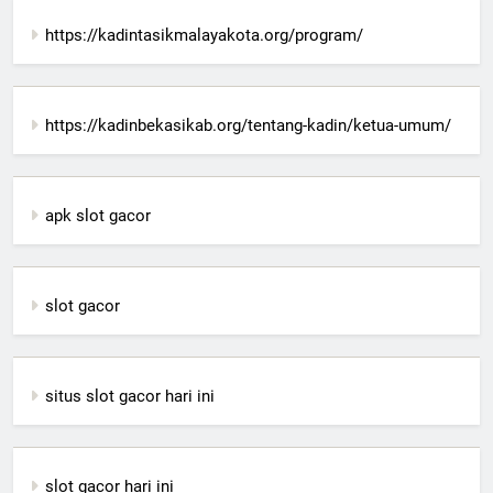
https://kadintasikmalayakota.org/program/
https://kadinbekasikab.org/tentang-kadin/ketua-umum/
apk slot gacor
slot gacor
situs slot gacor hari ini
slot gacor hari ini