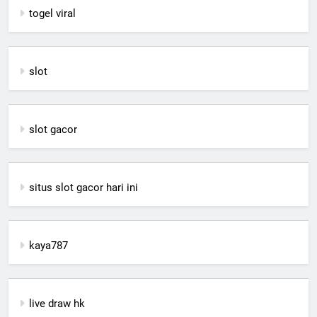
togel viral
slot
slot gacor
situs slot gacor hari ini
kaya787
live draw hk