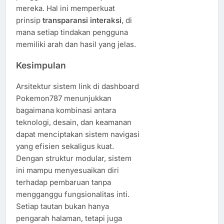
mereka. Hal ini memperkuat
prinsip
transparansi interaksi
, di
mana setiap tindakan pengguna
memiliki arah dan hasil yang jelas.
Kesimpulan
Arsitektur sistem link di dashboard
Pokemon787 menunjukkan
bagaimana kombinasi antara
teknologi, desain, dan keamanan
dapat menciptakan sistem navigasi
yang efisien sekaligus kuat.
Dengan struktur modular, sistem
ini mampu menyesuaikan diri
terhadap pembaruan tanpa
mengganggu fungsionalitas inti.
Setiap tautan bukan hanya
pengarah halaman, tetapi juga