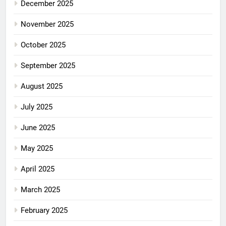
December 2025
November 2025
October 2025
September 2025
August 2025
July 2025
June 2025
May 2025
April 2025
March 2025
February 2025