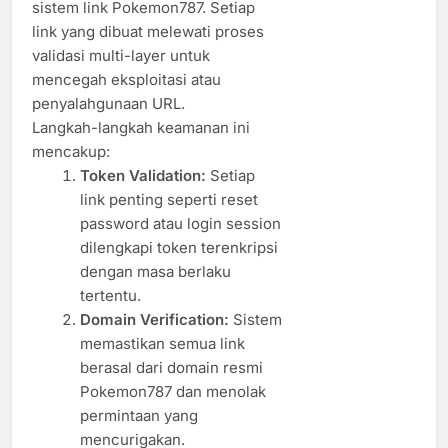
sistem link Pokemon787. Setiap
link yang dibuat melewati proses
validasi multi-layer untuk
mencegah eksploitasi atau
penyalahgunaan URL.
Langkah-langkah keamanan ini
mencakup:
Token Validation:
Setiap
link penting seperti reset
password atau login session
dilengkapi token terenkripsi
dengan masa berlaku
tertentu.
Domain Verification:
Sistem
memastikan semua link
berasal dari domain resmi
Pokemon787 dan menolak
permintaan yang
mencurigakan.