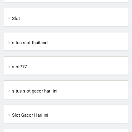
Slot
situs slot thailand
slot777
situs slot gacor hari ini
Slot Gacor Hari ini