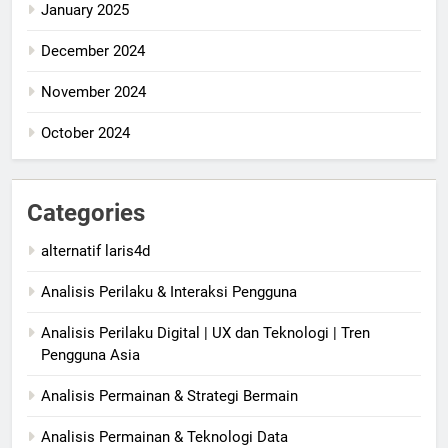
January 2025
December 2024
November 2024
October 2024
Categories
alternatif laris4d
Analisis Perilaku & Interaksi Pengguna
Analisis Perilaku Digital | UX dan Teknologi | Tren
Pengguna Asia
Analisis Permainan & Strategi Bermain
Analisis Permainan & Teknologi Data