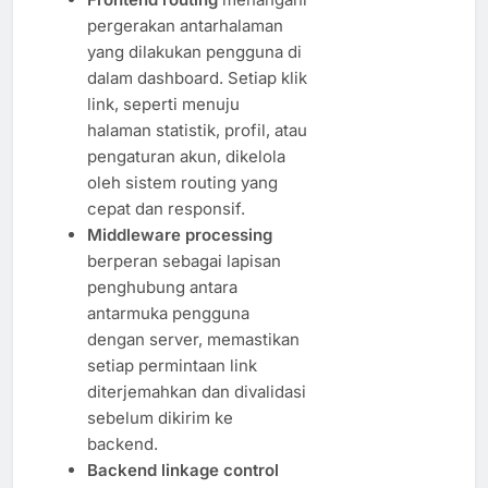
pergerakan antarhalaman
yang dilakukan pengguna di
dalam dashboard. Setiap klik
link, seperti menuju
halaman statistik, profil, atau
pengaturan akun, dikelola
oleh sistem routing yang
cepat dan responsif.
Middleware processing
berperan sebagai lapisan
penghubung antara
antarmuka pengguna
dengan server, memastikan
setiap permintaan link
diterjemahkan dan divalidasi
sebelum dikirim ke
backend.
Backend linkage control