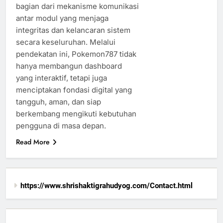
bagian dari mekanisme komunikasi
antar modul yang menjaga
integritas dan kelancaran sistem
secara keseluruhan. Melalui
pendekatan ini, Pokemon787 tidak
hanya membangun dashboard
yang interaktif, tetapi juga
menciptakan fondasi digital yang
tangguh, aman, dan siap
berkembang mengikuti kebutuhan
pengguna di masa depan.
Read More
https://www.shrishaktigrahudyog.com/Contact.html