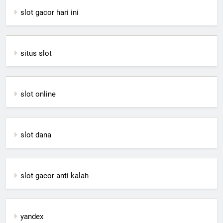
slot gacor hari ini
situs slot
slot online
slot dana
slot gacor anti kalah
yandex