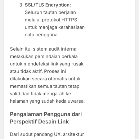
SSL/TLS Encryption:
Seluruh tautan berjalan
melalui protokol HTTPS
untuk menjaga kerahasiaan
data pengguna.
Selain itu, sistem audit internal
melakukan pemindaian berkala
untuk mendeteksi link yang rusak
atau tidak aktif. Proses ini
dilakukan secara otomatis untuk
memastikan semua tautan tetap
valid dan tidak mengarah ke
halaman yang sudah kedaluwarsa.
Pengalaman Pengguna dari
Perspektif Desain Link
Dari sudut pandang UX, arsitektur