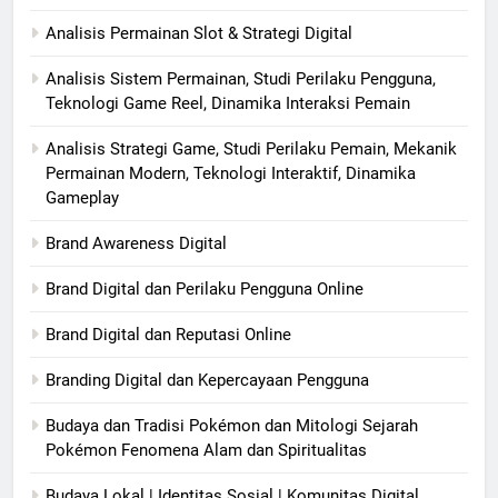
Analisis Permainan Slot & Strategi Digital
Analisis Sistem Permainan, Studi Perilaku Pengguna,
Teknologi Game Reel, Dinamika Interaksi Pemain
Analisis Strategi Game, Studi Perilaku Pemain, Mekanik
Permainan Modern, Teknologi Interaktif, Dinamika
Gameplay
Brand Awareness Digital
Brand Digital dan Perilaku Pengguna Online
Brand Digital dan Reputasi Online
Branding Digital dan Kepercayaan Pengguna
Budaya dan Tradisi Pokémon dan Mitologi Sejarah
Pokémon Fenomena Alam dan Spiritualitas
Budaya Lokal | Identitas Sosial | Komunitas Digital