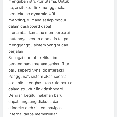
mengubah struktur utama. Untuk
itu, arsitektur link menggunakan
pendekatan
dynamic URL
mapping
, di mana setiap modul
dalam dashboard dapat
menambahkan atau memperbarui
tautannya secara otomatis tanpa
mengganggu sistem yang sudah
berjalan.
Sebagai contoh, ketika tim
pengembang menambahkan fitur
baru seperti “Analitik Interaksi
Pengguna”, sistem akan secara
otomatis menghasilkan rute baru di
dalam struktur link dashboard.
Dengan begitu, halaman baru
dapat langsung diakses dan
diindeks oleh sistem navigasi
internal tanpa memerlukan