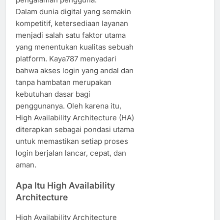
Dalam dunia digital yang semakin
kompetitif, ketersediaan layanan
menjadi salah satu faktor utama
yang menentukan kualitas sebuah
platform. Kaya787 menyadari
bahwa akses login yang andal dan
tanpa hambatan merupakan
kebutuhan dasar bagi
penggunanya. Oleh karena itu,
High Availability Architecture (HA)
diterapkan sebagai pondasi utama
untuk memastikan setiap proses
login berjalan lancar, cepat, dan
aman.
Apa Itu High Availability
Architecture
High Availability Architecture