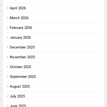
April 2026
March 2026
February 2026
January 2026
December 2025
November 2025
October 2025
September 2025
August 2025
July 2025
June 2025