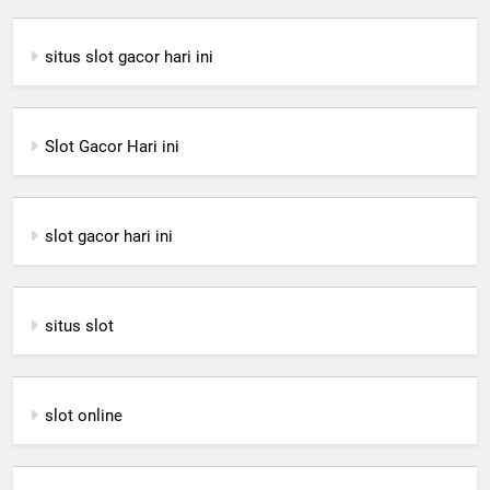
situs slot gacor hari ini
Slot Gacor Hari ini
slot gacor hari ini
situs slot
slot online