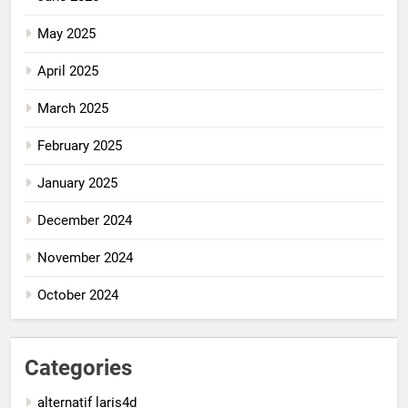
May 2025
April 2025
March 2025
February 2025
January 2025
December 2024
November 2024
October 2024
Categories
alternatif laris4d