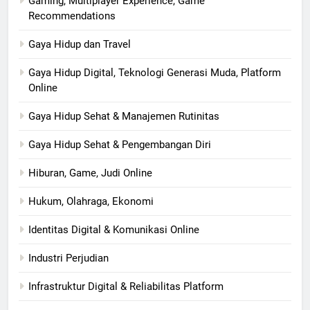
Gaming, Multiplayer Experience, Game
Recommendations
Gaya Hidup dan Travel
Gaya Hidup Digital, Teknologi Generasi Muda, Platform
Online
Gaya Hidup Sehat & Manajemen Rutinitas
Gaya Hidup Sehat & Pengembangan Diri
Hiburan, Game, Judi Online
Hukum, Olahraga, Ekonomi
Identitas Digital & Komunikasi Online
Industri Perjudian
Infrastruktur Digital & Reliabilitas Platform