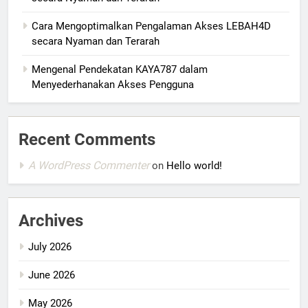
Cara Mengoptimalkan Pengalaman Akses LEBAH4D
secara Nyaman dan Terarah
Mengenal Pendekatan KAYA787 dalam
Menyederhanakan Akses Pengguna
Recent Comments
A WordPress Commenter
on
Hello world!
Archives
July 2026
June 2026
May 2026