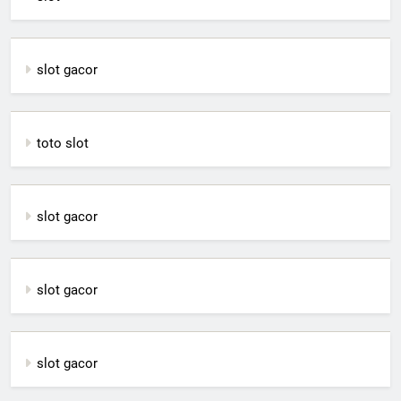
slot gacor
toto slot
slot gacor
slot gacor
slot gacor