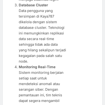
Database Cluster
Data pengguna yang
tersimpan di Kaya787
dikelola dengan sistem
database cluster. Teknologi
ini memungkinkan replikasi
data secara real-time
sehingga tidak ada data
yang hilang sekalipun terjadi
kegagalan pada salah satu
node.
Monitoring Real-Time
Sistem monitoring berjalan
setiap saat untuk
mendeteksi anomali atau
serangan siber. Dengan
pemantauan ini, tim teknis
dapat segera mengambil