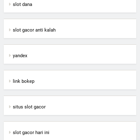
slot dana
slot gacor anti kalah
yandex
link bokep
situs slot gacor
slot gacor hari ini