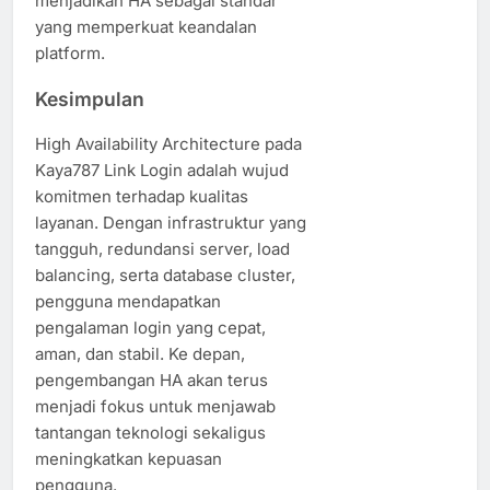
menjadikan HA sebagai standar
yang memperkuat keandalan
platform.
Kesimpulan
High Availability Architecture pada
Kaya787 Link Login adalah wujud
komitmen terhadap kualitas
layanan. Dengan infrastruktur yang
tangguh, redundansi server, load
balancing, serta database cluster,
pengguna mendapatkan
pengalaman login yang cepat,
aman, dan stabil. Ke depan,
pengembangan HA akan terus
menjadi fokus untuk menjawab
tantangan teknologi sekaligus
meningkatkan kepuasan
pengguna.