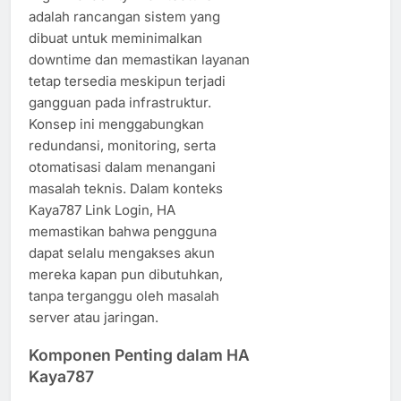
adalah rancangan sistem yang
dibuat untuk meminimalkan
downtime dan memastikan layanan
tetap tersedia meskipun terjadi
gangguan pada infrastruktur.
Konsep ini menggabungkan
redundansi, monitoring, serta
otomatisasi dalam menangani
masalah teknis. Dalam konteks
Kaya787 Link Login, HA
memastikan bahwa pengguna
dapat selalu mengakses akun
mereka kapan pun dibutuhkan,
tanpa terganggu oleh masalah
server atau jaringan.
Komponen Penting dalam HA
Kaya787