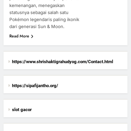
kemenangan, menegaskan
statusnya sebagai salah satu
Pokémon legendaris paling ikonik
dari generasi Sun & Moon.
Read More
https://www.shrishaktigrahudyog.com/Contact.html
https://sipafijantho.org/
slot gacor