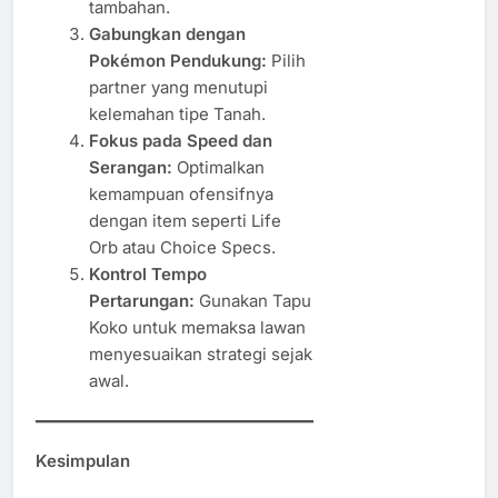
tambahan.
Gabungkan dengan
Pokémon Pendukung:
Pilih
partner yang menutupi
kelemahan tipe Tanah.
Fokus pada Speed dan
Serangan:
Optimalkan
kemampuan ofensifnya
dengan item seperti Life
Orb atau Choice Specs.
Kontrol Tempo
Pertarungan:
Gunakan Tapu
Koko untuk memaksa lawan
menyesuaikan strategi sejak
awal.
Kesimpulan