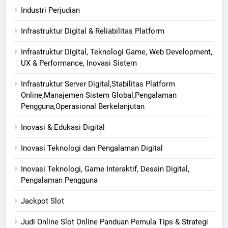
Industri Perjudian
Infrastruktur Digital & Reliabilitas Platform
Infrastruktur Digital, Teknologi Game, Web Development,
UX & Performance, Inovasi Sistem
Infrastruktur Server Digital,Stabilitas Platform
Online,Manajemen Sistem Global,Pengalaman
Pengguna,Operasional Berkelanjutan
Inovasi & Edukasi Digital
Inovasi Teknologi dan Pengalaman Digital
Inovasi Teknologi, Game Interaktif, Desain Digital,
Pengalaman Pengguna
Jackpot Slot
Judi Online Slot Online Panduan Pemula Tips & Strategi