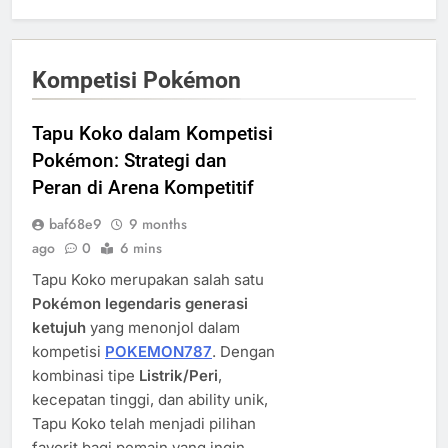
Kompetisi Pokémon
Tapu Koko dalam Kompetisi
Pokémon: Strategi dan
Peran di Arena Kompetitif
baf68e9
9 months
ago
0
6 mins
Tapu Koko merupakan salah satu
Pokémon legendaris generasi
ketujuh
yang menonjol dalam
kompetisi
POKEMON787
. Dengan
kombinasi tipe
Listrik/Peri
,
kecepatan tinggi, dan ability unik,
Tapu Koko telah menjadi pilihan
favorit bagi pemain yang ingin