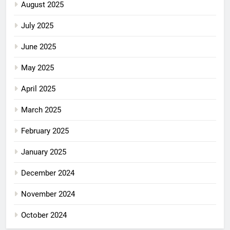
August 2025
July 2025
June 2025
May 2025
April 2025
March 2025
February 2025
January 2025
December 2024
November 2024
October 2024