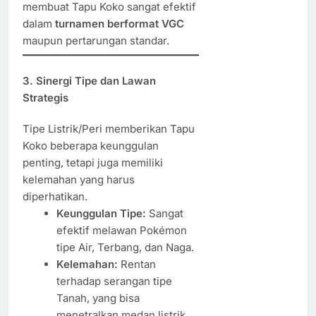
membuat Tapu Koko sangat efektif
dalam
turnamen berformat VGC
maupun pertarungan standar.
3. Sinergi Tipe dan Lawan
Strategis
Tipe Listrik/Peri memberikan Tapu
Koko beberapa keunggulan
penting, tetapi juga memiliki
kelemahan yang harus
diperhatikan.
Keunggulan Tipe:
Sangat
efektif melawan Pokémon
tipe Air, Terbang, dan Naga.
Kelemahan:
Rentan
terhadap serangan tipe
Tanah, yang bisa
menetralkan medan listrik.