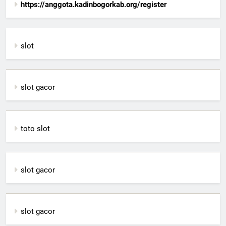
https://anggota.kadinbogorkab.org/register
slot
slot gacor
toto slot
slot gacor
slot gacor