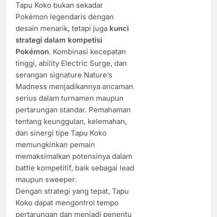
Tapu Koko bukan sekadar
Pokémon legendaris dengan
desain menarik, tetapi juga
kunci
strategi dalam kompetisi
Pokémon
. Kombinasi kecepatan
tinggi, ability Electric Surge, dan
serangan signature Nature’s
Madness menjadikannya ancaman
serius dalam turnamen maupun
pertarungan standar. Pemahaman
tentang keunggulan, kelemahan,
dan sinergi tipe Tapu Koko
memungkinkan pemain
memaksimalkan potensinya dalam
battle kompetitif, baik sebagai lead
maupun sweeper.
Dengan strategi yang tepat, Tapu
Koko dapat mengontrol tempo
pertarungan dan menjadi penentu