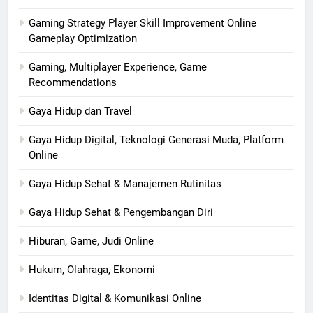
Gaming Strategy Player Skill Improvement Online
Gameplay Optimization
Gaming, Multiplayer Experience, Game
Recommendations
Gaya Hidup dan Travel
Gaya Hidup Digital, Teknologi Generasi Muda, Platform
Online
Gaya Hidup Sehat & Manajemen Rutinitas
Gaya Hidup Sehat & Pengembangan Diri
Hiburan, Game, Judi Online
Hukum, Olahraga, Ekonomi
Identitas Digital & Komunikasi Online