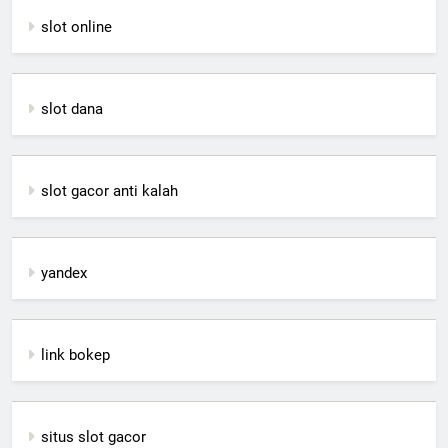
slot online
slot dana
slot gacor anti kalah
yandex
link bokep
situs slot gacor