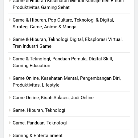
Game & Hiburan Kesehatan Mental Manajemen Emosi
Produktivitas Gaming Sehat
Game & Hiburan, Pop Culture, Teknologi & Digital,
Strategi Game, Anime & Manga
Game & Hiburan, Teknologi Digital, Eksplorasi Virtual,
Tren Industri Game
Game & Teknologi, Panduan Pemula, Digital Skill,
Gaming Education
Game Online, Kesehatan Mental, Pengembangan Diri,
Produktivitas, Lifestyle
Game Online, Kisah Sukses, Judi Online
Game, Hiburan, Teknologi
Game, Panduan, Teknologi
Gaming & Entertainment