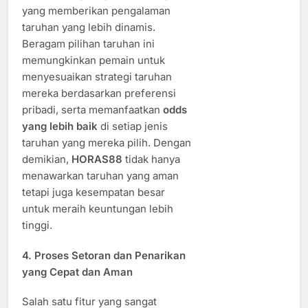
yang memberikan pengalaman
taruhan yang lebih dinamis.
Beragam pilihan taruhan ini
memungkinkan pemain untuk
menyesuaikan strategi taruhan
mereka berdasarkan preferensi
pribadi, serta memanfaatkan
odds
yang lebih baik
di setiap jenis
taruhan yang mereka pilih. Dengan
demikian,
HORAS88
tidak hanya
menawarkan taruhan yang aman
tetapi juga kesempatan besar
untuk meraih keuntungan lebih
tinggi.
4.
Proses Setoran dan Penarikan
yang Cepat dan Aman
Salah satu fitur yang sangat