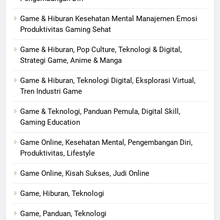
Game & Hiburan Kesehatan Mental Manajemen Emosi
Produktivitas Gaming Sehat
Game & Hiburan, Pop Culture, Teknologi & Digital,
Strategi Game, Anime & Manga
Game & Hiburan, Teknologi Digital, Eksplorasi Virtual,
Tren Industri Game
Game & Teknologi, Panduan Pemula, Digital Skill,
Gaming Education
Game Online, Kesehatan Mental, Pengembangan Diri,
Produktivitas, Lifestyle
Game Online, Kisah Sukses, Judi Online
Game, Hiburan, Teknologi
Game, Panduan, Teknologi