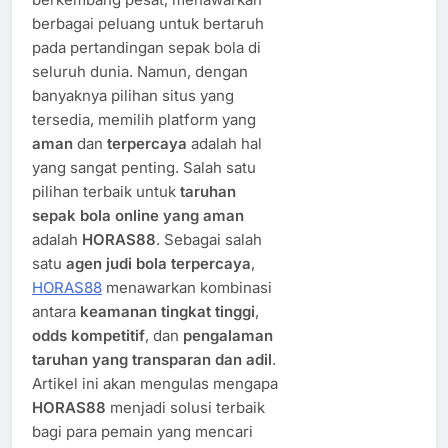
berbagai peluang untuk bertaruh
pada pertandingan sepak bola di
seluruh dunia. Namun, dengan
banyaknya pilihan situs yang
tersedia, memilih platform yang
aman
dan
terpercaya
adalah hal
yang sangat penting. Salah satu
pilihan terbaik untuk
taruhan
sepak bola online yang aman
adalah
HORAS88
. Sebagai salah
satu
agen judi bola terpercaya
,
HORAS88
menawarkan kombinasi
antara
keamanan tingkat tinggi
,
odds kompetitif
, dan
pengalaman
taruhan yang transparan dan adil
.
Artikel ini akan mengulas mengapa
HORAS88
menjadi solusi terbaik
bagi para pemain yang mencari