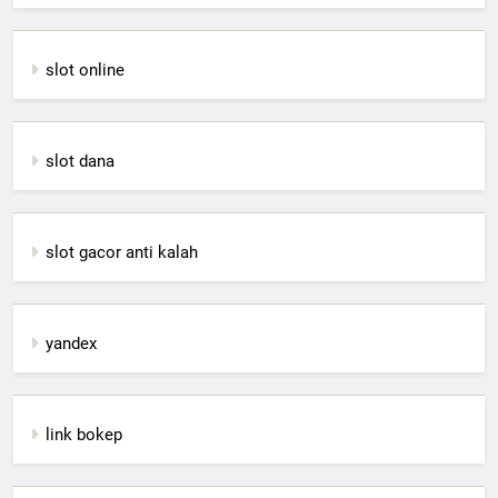
slot online
slot dana
slot gacor anti kalah
yandex
link bokep