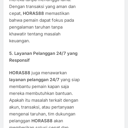
Dengan transaksi yang aman dan
cepat,
HORAS88
memastikan
bahwa pemain dapat fokus pada
pengalaman taruhan tanpa
khawatir tentang masalah
keuangan.
5.
Layanan Pelanggan 24/7 yang
Responsif
HORAS88
juga menawarkan
layanan pelanggan 24/7
yang siap
membantu pemain kapan saja
mereka membutuhkan bantuan.
Apakah itu masalah terkait dengan
akun, transaksi, atau pertanyaan
mengenai taruhan, tim dukungan
pelanggan
HORAS88
akan
memberikan solusi cepat dan