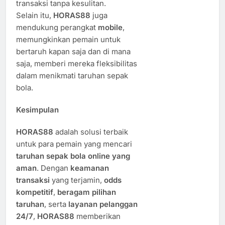
transaksi tanpa kesulitan.
Selain itu,
HORAS88
juga
mendukung perangkat
mobile
,
memungkinkan pemain untuk
bertaruh kapan saja dan di mana
saja, memberi mereka fleksibilitas
dalam menikmati taruhan sepak
bola.
Kesimpulan
HORAS88
adalah solusi terbaik
untuk para pemain yang mencari
taruhan sepak bola online yang
aman
. Dengan
keamanan
transaksi
yang terjamin,
odds
kompetitif
,
beragam pilihan
taruhan
, serta
layanan pelanggan
24/7
,
HORAS88
memberikan