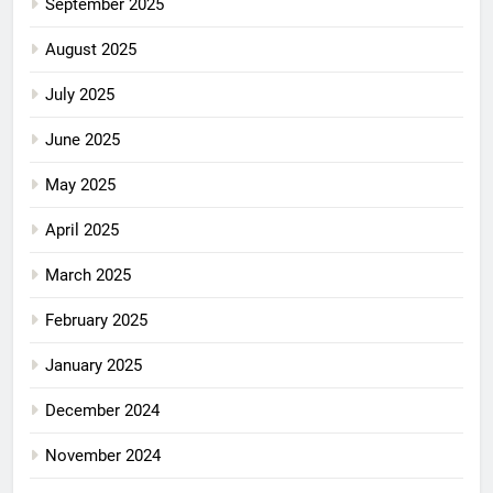
September 2025
August 2025
July 2025
June 2025
May 2025
April 2025
March 2025
February 2025
January 2025
December 2024
November 2024