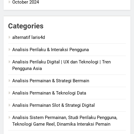
October 2024
Categories
alternatif laris4d
Analisis Perilaku & Interaksi Pengguna
Analisis Perilaku Digital | UX dan Teknologi | Tren
Pengguna Asia
Analisis Permainan & Strategi Bermain
Analisis Permainan & Teknologi Data
Analisis Permainan Slot & Strategi Digital
Analisis Sistem Permainan, Studi Perilaku Pengguna,
Teknologi Game Reel, Dinamika Interaksi Pemain