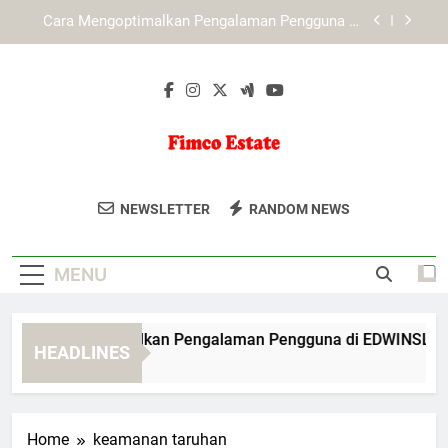
Skip
Cara Mengoptimalkan Pengalaman Akses
to
EDWINSLOT secara Nyaman dan Terarah
content
Cara Mengoptimalkan Pengalaman Akses
LEBAH4D secara Nyaman dan Terarah
Cara Mengoptimalkan Pengalaman Pengguna di
EDWINSLOT secara Aman dan Terkendali
Cara Mengoptimalkan Pengalaman Pengguna di
LEBAH4D
Fimco Estate
Dapatkan Properti Impian Anda Dengan
Cara Mengoptimalkan Pengalaman Akses
NEWSLETTER
RANDOM NEWS
EDWINSLOT secara Nyaman dan Terarah
FIMCO Estate. Agen Real Estate Yang
Cara Mengoptimalkan Pengalaman Akses
Siap Membantu Anda Menemukan
LEBAH4D secara Nyaman dan Terarah
MENU
Rumah Yang Sempurna.
ra Mengoptimalkan Pengalaman Pengguna di EDWINSLOT sec
HEADLINES
Weeks Ago
Home
keamanan taruhan