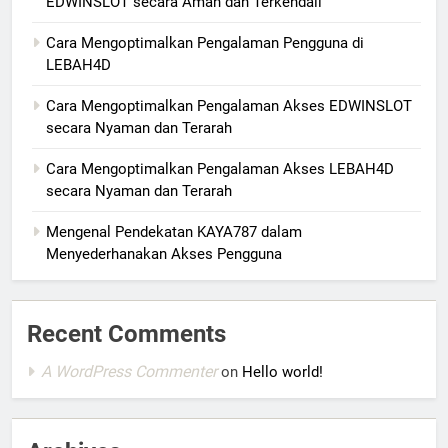
EDWINSLOT secara Aman dan Terkendali
Cara Mengoptimalkan Pengalaman Pengguna di
LEBAH4D
Cara Mengoptimalkan Pengalaman Akses EDWINSLOT
secara Nyaman dan Terarah
Cara Mengoptimalkan Pengalaman Akses LEBAH4D
secara Nyaman dan Terarah
Mengenal Pendekatan KAYA787 dalam
Menyederhanakan Akses Pengguna
Recent Comments
A WordPress Commenter
on
Hello world!