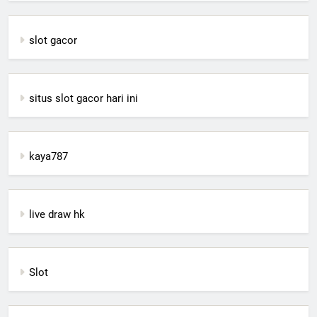
slot gacor
situs slot gacor hari ini
kaya787
live draw hk
Slot