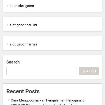
situs slot gacor
slot gacor hari ini
slot gacor hari ini
Search
SEARCH
Recent Posts
Cara Mengoptimalkan Pengalaman Pengguna di