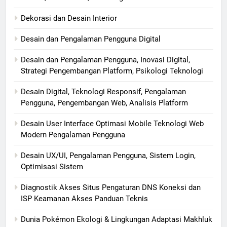
Dekorasi dan Desain Interior
Desain dan Pengalaman Pengguna Digital
Desain dan Pengalaman Pengguna, Inovasi Digital,
Strategi Pengembangan Platform, Psikologi Teknologi
Desain Digital, Teknologi Responsif, Pengalaman
Pengguna, Pengembangan Web, Analisis Platform
Desain User Interface Optimasi Mobile Teknologi Web
Modern Pengalaman Pengguna
Desain UX/UI, Pengalaman Pengguna, Sistem Login,
Optimisasi Sistem
Diagnostik Akses Situs Pengaturan DNS Koneksi dan
ISP Keamanan Akses Panduan Teknis
Dunia Pokémon Ekologi & Lingkungan Adaptasi Makhluk