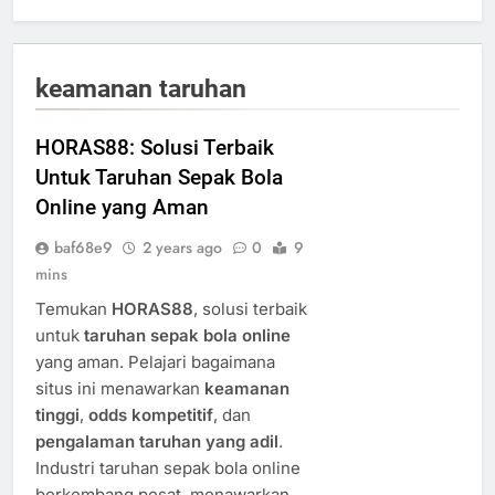
keamanan taruhan
HORAS88: Solusi Terbaik
Untuk Taruhan Sepak Bola
Online yang Aman
baf68e9
2 years ago
0
9
mins
Temukan
HORAS88
, solusi terbaik
untuk
taruhan sepak bola online
yang aman. Pelajari bagaimana
situs ini menawarkan
keamanan
tinggi
,
odds kompetitif
, dan
pengalaman taruhan yang adil
.
Industri taruhan sepak bola online
berkembang pesat, menawarkan