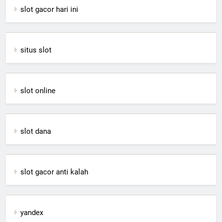
slot gacor hari ini
situs slot
slot online
slot dana
slot gacor anti kalah
yandex