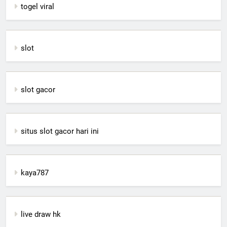
togel viral
slot
slot gacor
situs slot gacor hari ini
kaya787
live draw hk