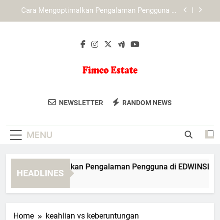
Skip
Cara Mengoptimalkan Pengalaman Akses
to
EDWINSLOT secara Nyaman dan Terarah
content
Cara Mengoptimalkan Pengalaman Akses
LEBAH4D secara Nyaman dan Terarah
Cara Mengoptimalkan Pengalaman Pengguna di
EDWINSLOT secara Aman dan Terkendali
Cara Mengoptimalkan Pengalaman Pengguna di
LEBAH4D
Fimco Estate
Dapatkan Properti Impian Anda Dengan
Cara Mengoptimalkan Pengalaman Akses
NEWSLETTER
RANDOM NEWS
EDWINSLOT secara Nyaman dan Terarah
FIMCO Estate. Agen Real Estate Yang
Cara Mengoptimalkan Pengalaman Akses
Siap Membantu Anda Menemukan
LEBAH4D secara Nyaman dan Terarah
MENU
Rumah Yang Sempurna.
ra Mengoptimalkan Pengalaman Pengguna di EDWINSLOT sec
HEADLINES
Weeks Ago
Home
keahlian vs keberuntungan