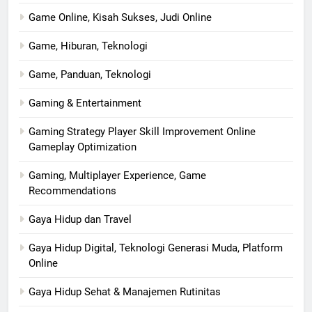
Game Online, Kisah Sukses, Judi Online
Game, Hiburan, Teknologi
Game, Panduan, Teknologi
Gaming & Entertainment
Gaming Strategy Player Skill Improvement Online
Gameplay Optimization
Gaming, Multiplayer Experience, Game
Recommendations
Gaya Hidup dan Travel
Gaya Hidup Digital, Teknologi Generasi Muda, Platform
Online
Gaya Hidup Sehat & Manajemen Rutinitas