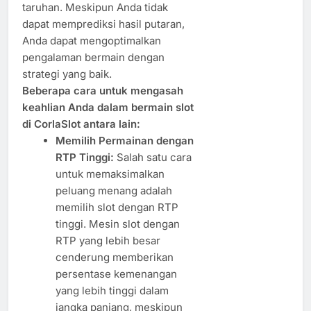
taruhan. Meskipun Anda tidak
dapat memprediksi hasil putaran,
Anda dapat mengoptimalkan
pengalaman bermain dengan
strategi yang baik.
Beberapa cara untuk mengasah
keahlian Anda dalam bermain slot
di CorlaSlot antara lain:
Memilih Permainan dengan
RTP Tinggi:
Salah satu cara
untuk memaksimalkan
peluang menang adalah
memilih slot dengan RTP
tinggi. Mesin slot dengan
RTP yang lebih besar
cenderung memberikan
persentase kemenangan
yang lebih tinggi dalam
jangka panjang, meskipun