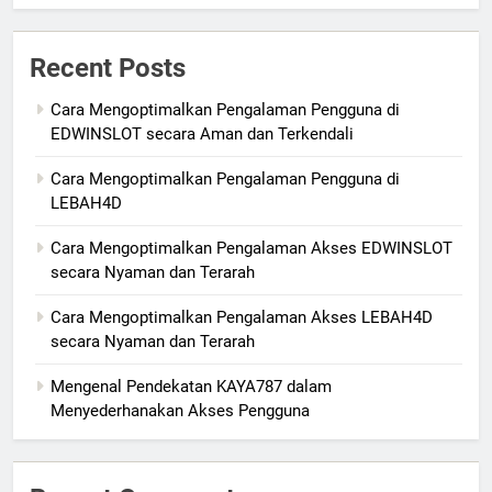
Recent Posts
Cara Mengoptimalkan Pengalaman Pengguna di
EDWINSLOT secara Aman dan Terkendali
Cara Mengoptimalkan Pengalaman Pengguna di
LEBAH4D
Cara Mengoptimalkan Pengalaman Akses EDWINSLOT
secara Nyaman dan Terarah
Cara Mengoptimalkan Pengalaman Akses LEBAH4D
secara Nyaman dan Terarah
Mengenal Pendekatan KAYA787 dalam
Menyederhanakan Akses Pengguna