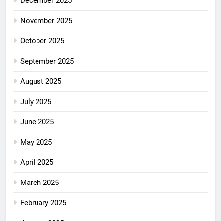
December 2025
November 2025
October 2025
September 2025
August 2025
July 2025
June 2025
May 2025
April 2025
March 2025
February 2025