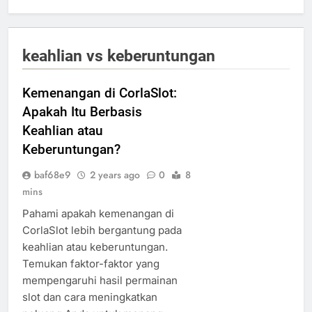
keahlian vs keberuntungan
Kemenangan di CorlaSlot:
Apakah Itu Berbasis
Keahlian atau
Keberuntungan?
baf68e9
2 years ago
0
8
mins
Pahami apakah kemenangan di
CorlaSlot lebih bergantung pada
keahlian atau keberuntungan.
Temukan faktor-faktor yang
mempengaruhi hasil permainan
slot dan cara meningkatkan