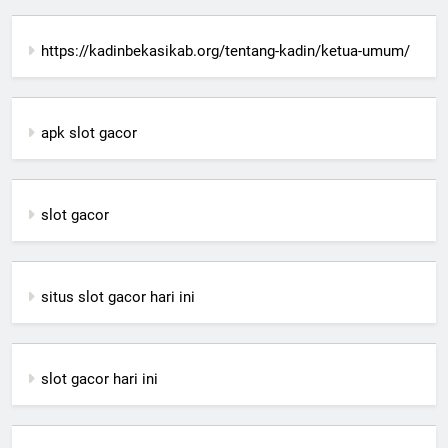
https://kadinbekasikab.org/tentang-kadin/ketua-umum/
apk slot gacor
slot gacor
situs slot gacor hari ini
slot gacor hari ini