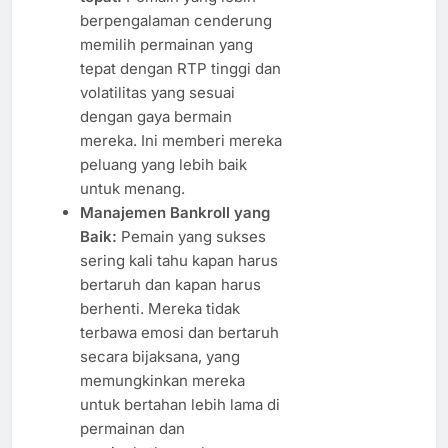
berpengalaman cenderung
memilih permainan yang
tepat dengan RTP tinggi dan
volatilitas yang sesuai
dengan gaya bermain
mereka. Ini memberi mereka
peluang yang lebih baik
untuk menang.
Manajemen Bankroll yang
Baik:
Pemain yang sukses
sering kali tahu kapan harus
bertaruh dan kapan harus
berhenti. Mereka tidak
terbawa emosi dan bertaruh
secara bijaksana, yang
memungkinkan mereka
untuk bertahan lebih lama di
permainan dan