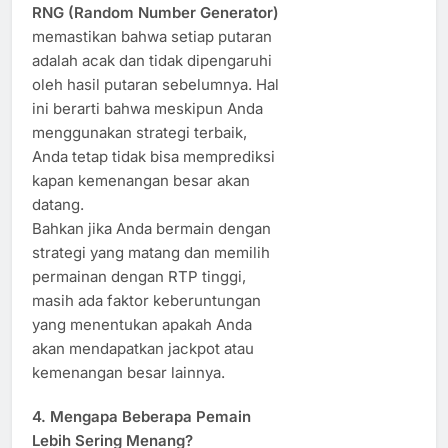
RNG (Random Number Generator)
memastikan bahwa setiap putaran
adalah acak dan tidak dipengaruhi
oleh hasil putaran sebelumnya. Hal
ini berarti bahwa meskipun Anda
menggunakan strategi terbaik,
Anda tetap tidak bisa memprediksi
kapan kemenangan besar akan
datang.
Bahkan jika Anda bermain dengan
strategi yang matang dan memilih
permainan dengan RTP tinggi,
masih ada faktor keberuntungan
yang menentukan apakah Anda
akan mendapatkan jackpot atau
kemenangan besar lainnya.
4.
Mengapa Beberapa Pemain
Lebih Sering Menang?