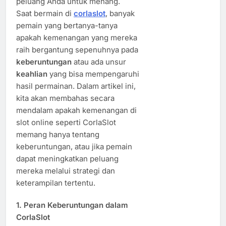
peluang Anda untuk menang.
Saat bermain di
corlaslot
, banyak
pemain yang bertanya-tanya
apakah kemenangan yang mereka
raih bergantung sepenuhnya pada
keberuntungan
atau ada unsur
keahlian
yang bisa mempengaruhi
hasil permainan. Dalam artikel ini,
kita akan membahas secara
mendalam apakah kemenangan di
slot online seperti CorlaSlot
memang hanya tentang
keberuntungan, atau jika pemain
dapat meningkatkan peluang
mereka melalui strategi dan
keterampilan tertentu.
1.
Peran Keberuntungan dalam
CorlaSlot