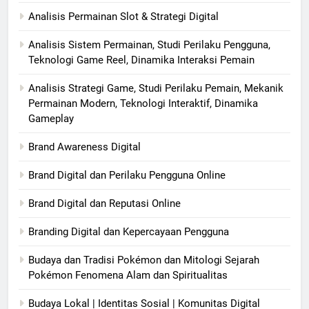
Analisis Permainan Slot & Strategi Digital
Analisis Sistem Permainan, Studi Perilaku Pengguna,
Teknologi Game Reel, Dinamika Interaksi Pemain
Analisis Strategi Game, Studi Perilaku Pemain, Mekanik
Permainan Modern, Teknologi Interaktif, Dinamika
Gameplay
Brand Awareness Digital
Brand Digital dan Perilaku Pengguna Online
Brand Digital dan Reputasi Online
Branding Digital dan Kepercayaan Pengguna
Budaya dan Tradisi Pokémon dan Mitologi Sejarah
Pokémon Fenomena Alam dan Spiritualitas
Budaya Lokal | Identitas Sosial | Komunitas Digital