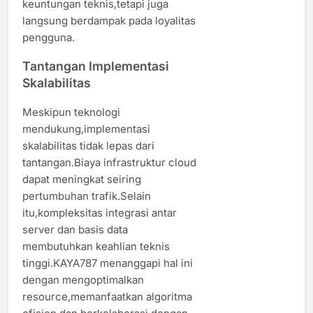
keuntungan teknis,tetapi juga
langsung berdampak pada loyalitas
pengguna.
Tantangan Implementasi
Skalabilitas
Meskipun teknologi
mendukung,implementasi
skalabilitas tidak lepas dari
tantangan.Biaya infrastruktur cloud
dapat meningkat seiring
pertumbuhan trafik.Selain
itu,kompleksitas integrasi antar
server dan basis data
membutuhkan keahlian teknis
tinggi.KAYA787 menanggapi hal ini
dengan mengoptimalkan
resource,memanfaatkan algoritma