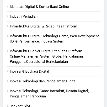
Identitas Digital & Komunikasi Online
Industri Perjudian
Infrastruktur Digital & Reliabilitas Platform
Infrastruktur Digital, Teknologi Game, Web Development,
UX & Performance, Inovasi Sistem
Infrastruktur Server Digital,Stabilitas Platform
Online,Manajemen Sistem Global,Pengalaman
Pengguna,Operasional Berkelanjutan
Inovasi & Edukasi Digital
Inovasi Teknologi dan Pengalaman Digital
Inovasi Teknologi, Game Interaktif, Desain Digital,
Pengalaman Pengguna
Jackpot Slot