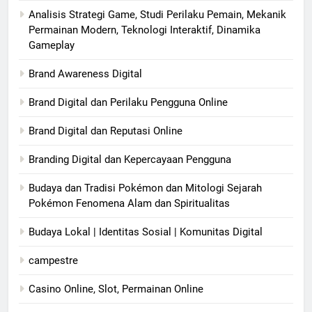
Analisis Strategi Game, Studi Perilaku Pemain, Mekanik
Permainan Modern, Teknologi Interaktif, Dinamika
Gameplay
Brand Awareness Digital
Brand Digital dan Perilaku Pengguna Online
Brand Digital dan Reputasi Online
Branding Digital dan Kepercayaan Pengguna
Budaya dan Tradisi Pokémon dan Mitologi Sejarah
Pokémon Fenomena Alam dan Spiritualitas
Budaya Lokal | Identitas Sosial | Komunitas Digital
campestre
Casino Online, Slot, Permainan Online