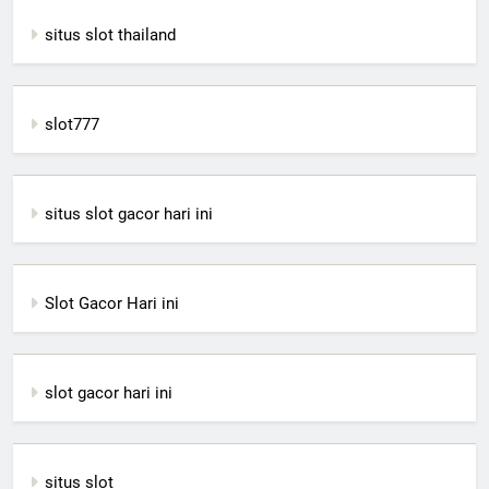
situs slot thailand
slot777
situs slot gacor hari ini
Slot Gacor Hari ini
slot gacor hari ini
situs slot