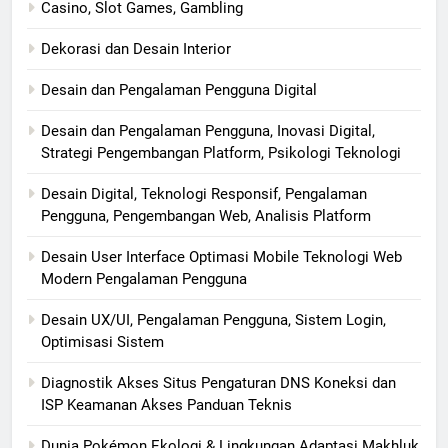
Casino, Slot Games, Gambling
Dekorasi dan Desain Interior
Desain dan Pengalaman Pengguna Digital
Desain dan Pengalaman Pengguna, Inovasi Digital,
Strategi Pengembangan Platform, Psikologi Teknologi
Desain Digital, Teknologi Responsif, Pengalaman
Pengguna, Pengembangan Web, Analisis Platform
Desain User Interface Optimasi Mobile Teknologi Web
Modern Pengalaman Pengguna
Desain UX/UI, Pengalaman Pengguna, Sistem Login,
Optimisasi Sistem
Diagnostik Akses Situs Pengaturan DNS Koneksi dan
ISP Keamanan Akses Panduan Teknis
Dunia Pokémon Ekologi & Lingkungan Adaptasi Makhluk