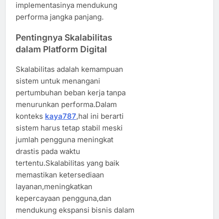
implementasinya mendukung
performa jangka panjang.
Pentingnya Skalabilitas
dalam Platform Digital
Skalabilitas adalah kemampuan
sistem untuk menangani
pertumbuhan beban kerja tanpa
menurunkan performa.Dalam
konteks
kaya787
,hal ini berarti
sistem harus tetap stabil meski
jumlah pengguna meningkat
drastis pada waktu
tertentu.Skalabilitas yang baik
memastikan ketersediaan
layanan,meningkatkan
kepercayaan pengguna,dan
mendukung ekspansi bisnis dalam