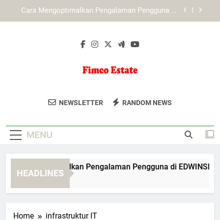
Skip
Cara Mengoptimalkan Pengalaman Akses
to
EDWINSLOT secara Nyaman dan Terarah
content
Cara Mengoptimalkan Pengalaman Akses
LEBAH4D secara Nyaman dan Terarah
Cara Mengoptimalkan Pengalaman Pengguna di
EDWINSLOT secara Aman dan Terkendali
Cara Mengoptimalkan Pengalaman Pengguna di
LEBAH4D
Fimco Estate
Dapatkan Properti Impian Anda Dengan
Cara Mengoptimalkan Pengalaman Akses
NEWSLETTER
RANDOM NEWS
EDWINSLOT secara Nyaman dan Terarah
FIMCO Estate. Agen Real Estate Yang
Cara Mengoptimalkan Pengalaman Akses
Siap Membantu Anda Menemukan
LEBAH4D secara Nyaman dan Terarah
MENU
Rumah Yang Sempurna.
ra Mengoptimalkan Pengalaman Pengguna di EDWINSLOT sec
HEADLINES
Weeks Ago
Home
infrastruktur IT