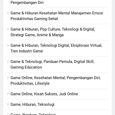
Pengembangan Diri
Game & Hiburan Kesehatan Mental Manajemen Emosi
Produktivitas Gaming Sehat
Game & Hiburan, Pop Culture, Teknologi & Digital,
Strategi Game, Anime & Manga
Game & Hiburan, Teknologi Digital, Eksplorasi Virtual,
Tren Industri Game
Game & Teknologi, Panduan Pemula, Digital Skill,
Gaming Education
Game Online, Kesehatan Mental, Pengembangan Diri,
Produktivitas, Lifestyle
Game Online, Kisah Sukses, Judi Online
Game, Hiburan, Teknologi
Game, Panduan, Teknologi