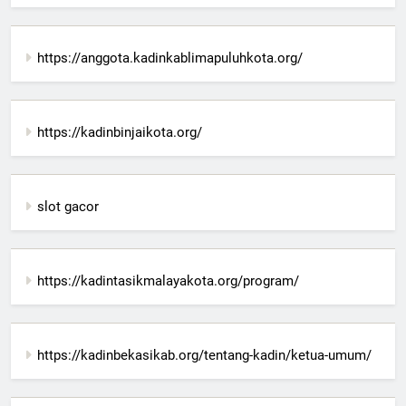
https://anggota.kadinkablimapuluhkota.org/
https://kadinbinjaikota.org/
slot gacor
https://kadintasikmalayakota.org/program/
https://kadinbekasikab.org/tentang-kadin/ketua-umum/