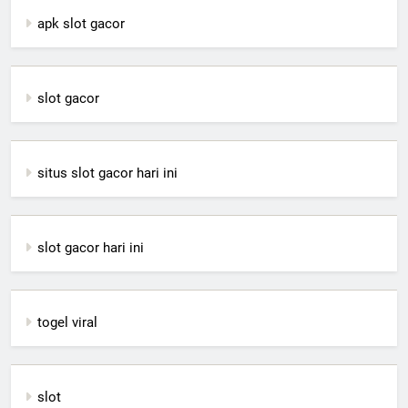
apk slot gacor
slot gacor
situs slot gacor hari ini
slot gacor hari ini
togel viral
slot