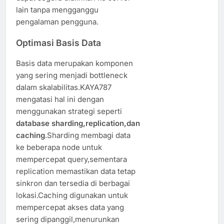
lain tanpa mengganggu
pengalaman pengguna.
Optimasi Basis Data
Basis data merupakan komponen
yang sering menjadi bottleneck
dalam skalabilitas.KAYA787
mengatasi hal ini dengan
menggunakan strategi seperti
database sharding,replication,dan
caching
.Sharding membagi data
ke beberapa node untuk
mempercepat query,sementara
replication memastikan data tetap
sinkron dan tersedia di berbagai
lokasi.Caching digunakan untuk
mempercepat akses data yang
sering dipanggil,menurunkan