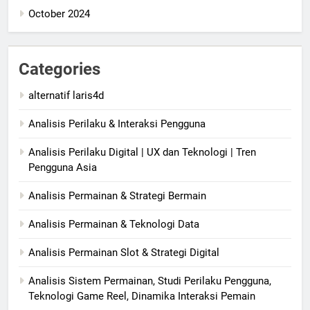
October 2024
Categories
alternatif laris4d
Analisis Perilaku & Interaksi Pengguna
Analisis Perilaku Digital | UX dan Teknologi | Tren
Pengguna Asia
Analisis Permainan & Strategi Bermain
Analisis Permainan & Teknologi Data
Analisis Permainan Slot & Strategi Digital
Analisis Sistem Permainan, Studi Perilaku Pengguna,
Teknologi Game Reel, Dinamika Interaksi Pemain