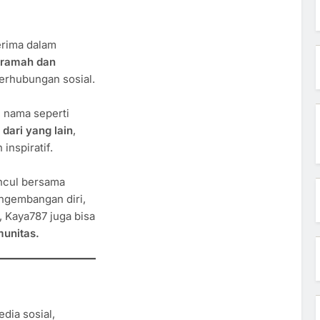
erima dalam
 ramah dan
erhubungan sosial.
, nama seperti
ari yang lain
,
nspiratif.
ncul bersama
engembangan diri,
, Kaya787 juga bisa
munitas.
dia sosial,