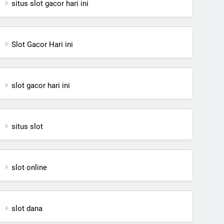
situs slot gacor hari ini
Slot Gacor Hari ini
slot gacor hari ini
situs slot
slot online
slot dana