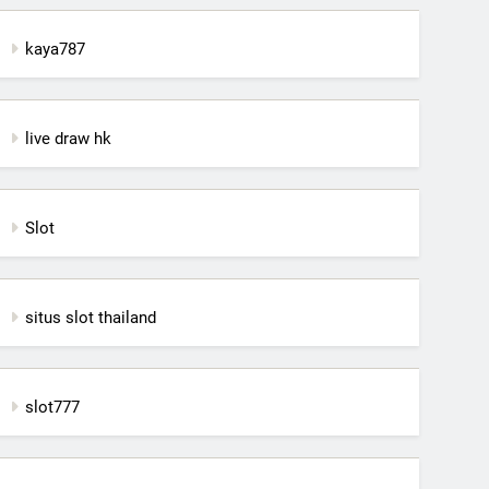
kaya787
live draw hk
Slot
situs slot thailand
slot777