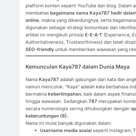
platform konten seperti YouTube dan blog. Dalam arti
membahas
bagaimana nama Kaya787 hadir dala
online
, makna yang dikandungnya, serta bagaimana
digunakan sebagai strategi komunikasi dan identitas
artikel ini mengikuti prinsip
E-E-A-T
(Experience, Ex
Authoritativeness, Trustworthiness) dan telah diop
SEO-friendly
untuk memberikan wawasan yang rele
Kemunculan Kaya787 dalam Dunia Maya
Nama
Kaya787
adalah gabungan dari kata dan ang
namun mencolok. “Kaya” adalah kata berbahasa In
bermakna
keberlimpahan
, baik dalam aspek finans
hingga wawasan. Sedangkan
787
merupakan kombi
secara numerologis sering dihubungkan dengan
sp
keberuntungan (8).
Nama ini mulai banyak digunakan dalam:
Username media sosial
seperti Instagram, T