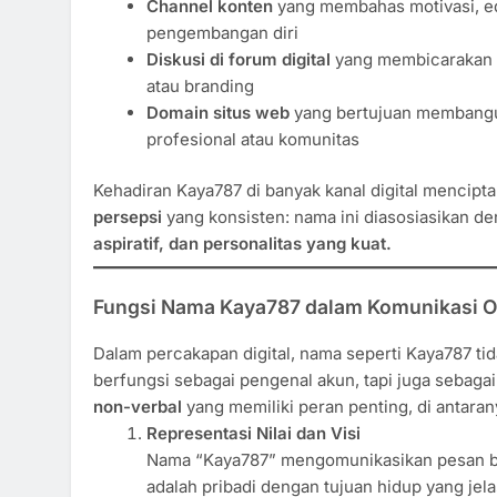
Channel konten
yang membahas motivasi, ed
pengembangan diri
Diskusi di forum digital
yang membicarakan b
atau branding
Domain situs web
yang bertujuan membangu
profesional atau komunitas
Kehadiran Kaya787 di banyak kanal digital mencipt
persepsi
yang konsisten: nama ini diasosiasikan d
aspiratif, dan personalitas yang kuat.
Fungsi Nama Kaya787 dalam Komunikasi O
Dalam percakapan digital, nama seperti Kaya787 ti
berfungsi sebagai pengenal akun, tapi juga sebaga
non-verbal
yang memiliki peran penting, di antaran
Representasi Nilai dan Visi
Nama “Kaya787” mengomunikasikan pesan b
adalah pribadi dengan tujuan hidup yang je