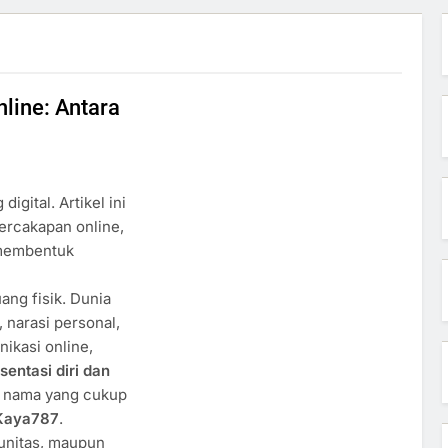
ine: Antara
igital. Artikel ini
ercakapan online,
 membentuk
uang fisik. Dunia
 narasi personal,
ikasi online,
sentasi diri dan
tu nama yang cukup
Kaya787
.
munitas, maupun