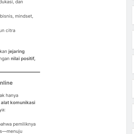
ukasi, dan
isnis, mindset,
n citra
akan
jejaring
engan
nilai positif,
nline
dak hanya
i
alat komunikasi
ya:
ahwa pemiliknya
las—menuju