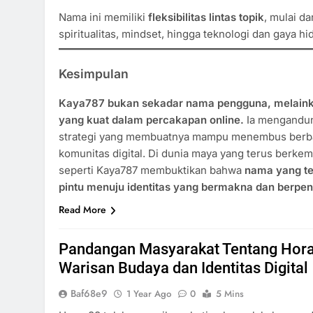
Nama ini memiliki
fleksibilitas lintas topik
, mulai da
spiritualitas, mindset, hingga teknologi dan gaya hi
Kesimpulan
Kaya787 bukan sekadar nama pengguna, melainka
yang kuat dalam percakapan online.
Ia mengandung
strategi yang membuatnya mampu menembus berba
komunitas digital. Di dunia maya yang terus berke
seperti Kaya787 membuktikan bahwa
nama yang te
pintu menuju identitas yang bermakna dan berpe
Read More
Pandangan Masyarakat Tentang Hora
Warisan Budaya dan Identitas Digital
Baf68e9
1 Year Ago
0
5 Mins