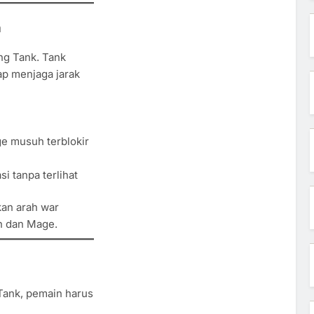
m
ang Tank. Tank
tap menjaga jarak
ge musuh terblokir
i tanpa terlihat
an arah war
n dan Mage.
 Tank, pemain harus