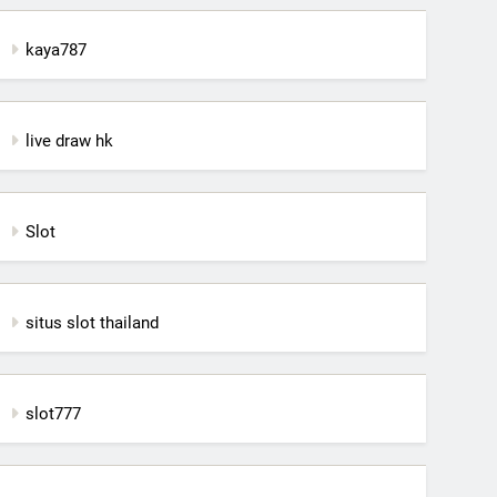
kaya787
live draw hk
Slot
situs slot thailand
slot777