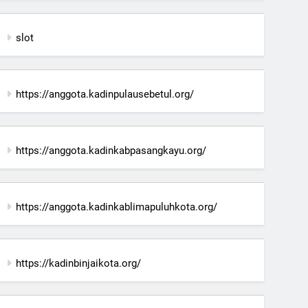
slot
https://anggota.kadinpulausebetul.org/
https://anggota.kadinkabpasangkayu.org/
https://anggota.kadinkablimapuluhkota.org/
https://kadinbinjaikota.org/