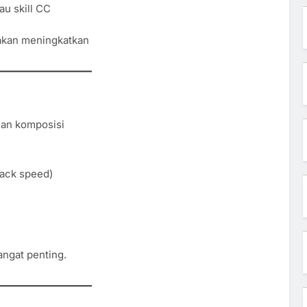
u skill CC
akan meningkatkan
an komposisi
tack speed)
ngat penting.