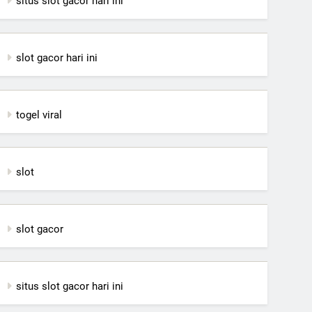
situs slot gacor hari ini
slot gacor hari ini
togel viral
slot
slot gacor
situs slot gacor hari ini