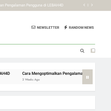
kan Pengalaman Pengguna di LEBAH4D
DWINSLOT secara Nyaman dan Terarah
 LEBAH4D secara Nyaman dan Terarah
NEWSLETTER
RANDOM NEWS
WINSLOT secara Aman dan Terkendali
Estate Yang Siap Membantu Anda Menemukan Rumah Yang
kan Pengalaman Pengguna di LEBAH4D
DWINSLOT secara Nyaman dan Terarah
 LEBAH4D secara Nyaman dan Terarah
Cara Mengoptimalkan Pengalaman Akses EDWINSLOT secara
3 Weeks Ago