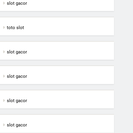
slot gacor
toto slot
slot gacor
slot gacor
slot gacor
slot gacor