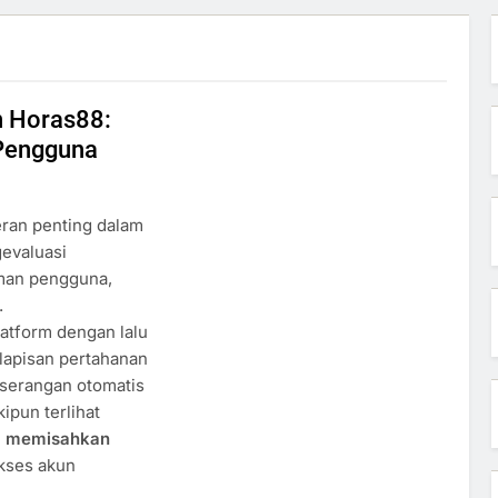
n Horas88:
Pengguna
ran penting dalam
gevaluasi
aman pengguna,
.
latform dengan lalu
 lapisan pertahanan
 serangan otomatis
ipun terlihat
m
memisahkan
akses akun