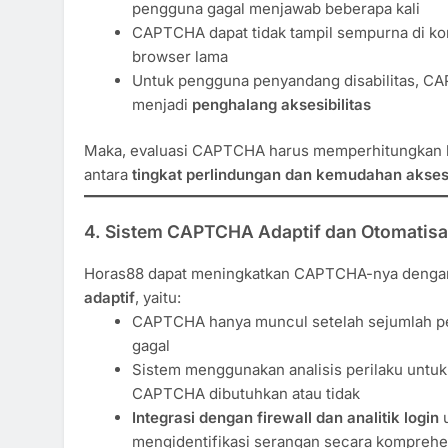
pengguna gagal menjawab beberapa kali
CAPTCHA dapat tidak tampil sempurna di kon
browser lama
Untuk pengguna penyandang disabilitas, C
menjadi
penghalang aksesibilitas
Maka, evaluasi CAPTCHA harus memperhitungkan
antara
tingkat perlindungan dan kemudahan akse
4. Sistem CAPTCHA Adaptif dan Otomatisas
Horas88 dapat meningkatkan CAPTCHA-nya denga
adaptif
, yaitu:
CAPTCHA hanya muncul setelah sejumlah pe
gagal
Sistem menggunakan analisis perilaku untuk
CAPTCHA dibutuhkan atau tidak
Integrasi dengan firewall dan analitik login
u
mengidentifikasi serangan secara komprehe