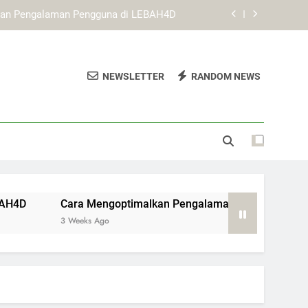
kan Pengalaman Pengguna di LEBAH4D
DWINSLOT secara Nyaman dan Terarah
 LEBAH4D secara Nyaman dan Terarah
NEWSLETTER
RANDOM NEWS
WINSLOT secara Aman dan Terkendali
Estate Yang Siap Membantu Anda Menemukan Rumah Yang
kan Pengalaman Pengguna di LEBAH4D
DWINSLOT secara Nyaman dan Terarah
 LEBAH4D secara Nyaman dan Terarah
Cara Mengoptimalkan Pengalaman Akses EDWINSLOT secara
3 Weeks Ago