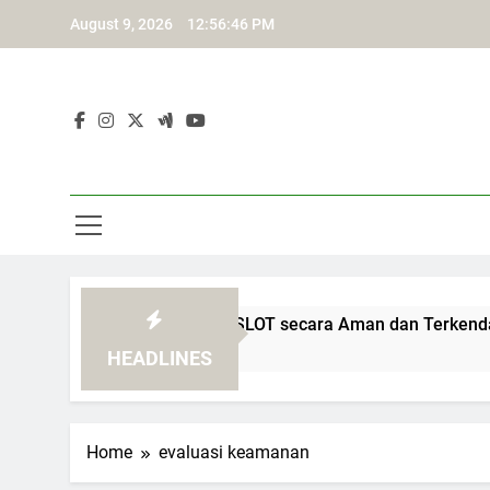
Skip
August 9, 2026
12:56:47 PM
to
content
Fim
Dapa
ngguna di EDWINSLOT secara Aman dan Terkendali
Ca
2 W
HEADLINES
Home
evaluasi keamanan