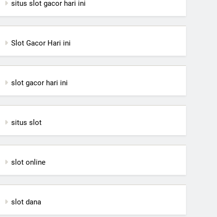
situs slot gacor hari ini
Slot Gacor Hari ini
slot gacor hari ini
situs slot
slot online
slot dana