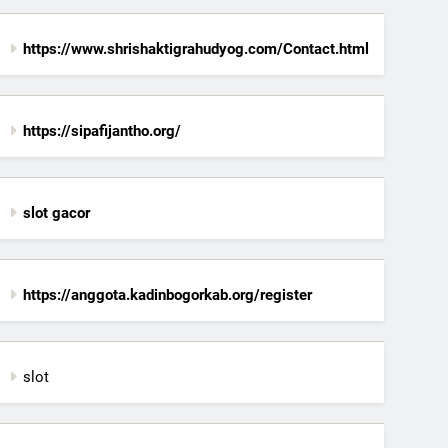
https://www.shrishaktigrahudyog.com/Contact.html
https://sipafijantho.org/
slot gacor
https://anggota.kadinbogorkab.org/register
slot