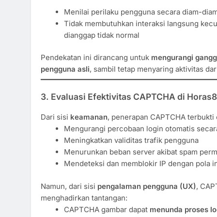
Menilai perilaku pengguna secara diam-diam 
Tidak membutuhkan interaksi langsung kecua
dianggap tidak normal
Pendekatan ini dirancang untuk
mengurangi gangg
pengguna asli
, sambil tetap menyaring aktivitas dar
3. Evaluasi Efektivitas CAPTCHA di Horas
Dari sisi
keamanan
, penerapan CAPTCHA terbukti e
Mengurangi percobaan login otomatis secara
Meningkatkan validitas trafik pengguna
Menurunkan beban server akibat spam permi
Mendeteksi dan memblokir IP dengan pola int
Namun, dari sisi
pengalaman pengguna (UX)
, CAP
menghadirkan tantangan:
CAPTCHA gambar dapat
menunda proses lo