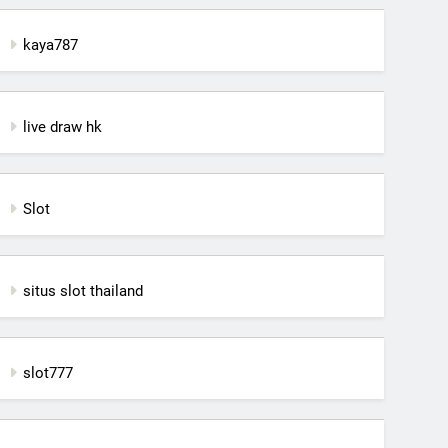
kaya787
live draw hk
Slot
situs slot thailand
slot777