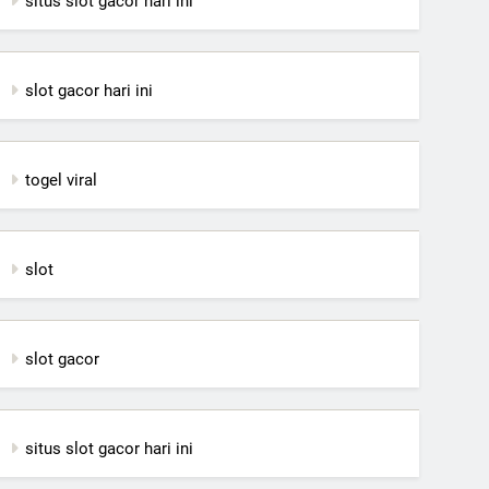
situs slot gacor hari ini
slot gacor hari ini
togel viral
slot
slot gacor
situs slot gacor hari ini