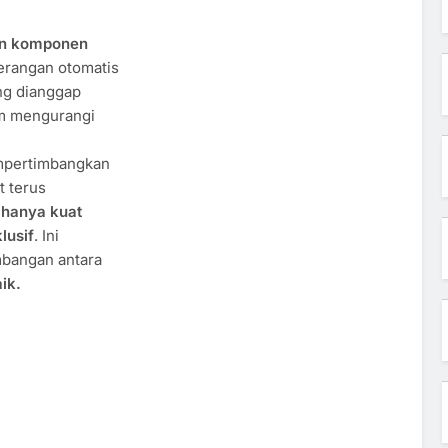
an komponen
erangan otomatis
ng dianggap
am mengurangi
mpertimbangkan
 terus
 hanya kuat
lusif
. Ini
bangan antara
ik.