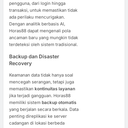
pengguna, dari login hingga
transaksi, untuk memastikan tidak
ada perilaku mencurigakan.
Dengan analitik berbasis AI,
Horas88 dapat mengenali pola
ancaman baru yang mungkin tidak
terdeteksi oleh sistem tradisional.
Backup dan Disaster
Recovery
Keamanan data tidak hanya soal
mencegah serangan, tetapi juga
memastikan
kontinuitas layanan
jika terjadi gangguan. Horas88
memiliki sistem
backup otomatis
yang berjalan secara berkala. Data
penting direplikasi ke server
cadangan di lokasi berbeda