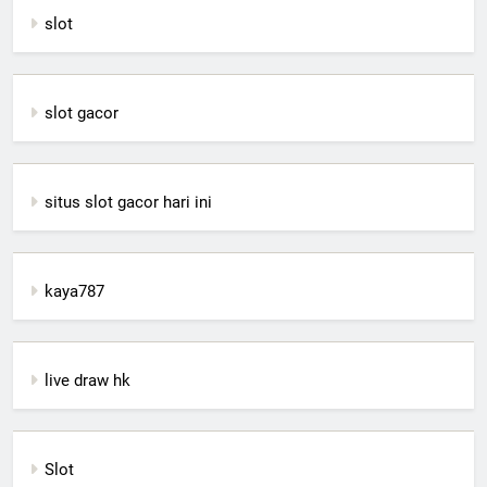
slot
slot gacor
situs slot gacor hari ini
kaya787
live draw hk
Slot