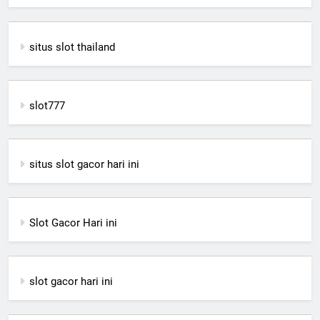
situs slot thailand
slot777
situs slot gacor hari ini
Slot Gacor Hari ini
slot gacor hari ini