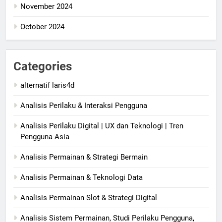
November 2024
October 2024
Categories
alternatif laris4d
Analisis Perilaku & Interaksi Pengguna
Analisis Perilaku Digital | UX dan Teknologi | Tren
Pengguna Asia
Analisis Permainan & Strategi Bermain
Analisis Permainan & Teknologi Data
Analisis Permainan Slot & Strategi Digital
Analisis Sistem Permainan, Studi Perilaku Pengguna,