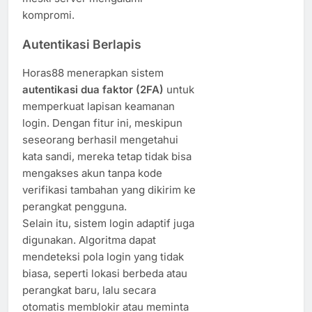
kompromi.
Autentikasi Berlapis
Horas88 menerapkan sistem
autentikasi dua faktor (2FA)
untuk
memperkuat lapisan keamanan
login. Dengan fitur ini, meskipun
seseorang berhasil mengetahui
kata sandi, mereka tetap tidak bisa
mengakses akun tanpa kode
verifikasi tambahan yang dikirim ke
perangkat pengguna.
Selain itu, sistem login adaptif juga
digunakan. Algoritma dapat
mendeteksi pola login yang tidak
biasa, seperti lokasi berbeda atau
perangkat baru, lalu secara
otomatis memblokir atau meminta