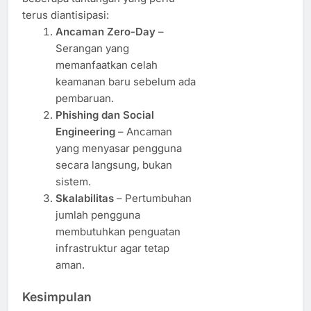
terus diantisipasi:
Ancaman Zero-Day
–
Serangan yang
memanfaatkan celah
keamanan baru sebelum ada
pembaruan.
Phishing dan Social
Engineering
– Ancaman
yang menyasar pengguna
secara langsung, bukan
sistem.
Skalabilitas
– Pertumbuhan
jumlah pengguna
membutuhkan penguatan
infrastruktur agar tetap
aman.
Kesimpulan