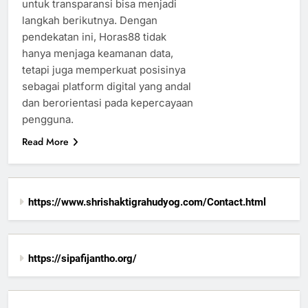
untuk transparansi bisa menjadi
langkah berikutnya. Dengan
pendekatan ini, Horas88 tidak
hanya menjaga keamanan data,
tetapi juga memperkuat posisinya
sebagai platform digital yang andal
dan berorientasi pada kepercayaan
pengguna.
Read More
https://www.shrishaktigrahudyog.com/Contact.html
https://sipafijantho.org/