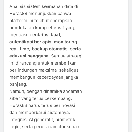
Analisis sistem keamanan data di
Horas88 menunjukkan bahwa
platform ini telah menerapkan
pendekatan komprehensif yang
mencakup
enkripsi kuat,
autentikasi berlapis, monitoring
real-time, backup otomatis, serta
edukasi pengguna
. Semua strategi
ini dirancang untuk memberikan
perlindungan maksimal sekaligus
membangun kepercayaan jangka
panjang.
Namun, dengan dinamika ancaman
siber yang terus berkembang,
Horas88 harus terus berinovasi
dan memperbarui sistemnya.
Integrasi AI generatif, biometrik
login, serta penerapan blockchain