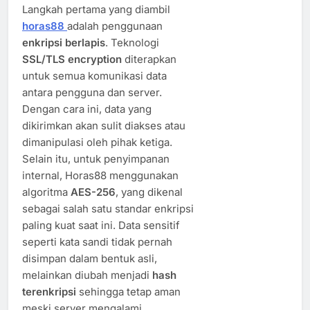
Langkah pertama yang diambil
horas88
adalah penggunaan
enkripsi berlapis
. Teknologi
SSL/TLS encryption
diterapkan
untuk semua komunikasi data
antara pengguna dan server.
Dengan cara ini, data yang
dikirimkan akan sulit diakses atau
dimanipulasi oleh pihak ketiga.
Selain itu, untuk penyimpanan
internal, Horas88 menggunakan
algoritma
AES-256
, yang dikenal
sebagai salah satu standar enkripsi
paling kuat saat ini. Data sensitif
seperti kata sandi tidak pernah
disimpan dalam bentuk asli,
melainkan diubah menjadi
hash
terenkripsi
sehingga tetap aman
meski server mengalami