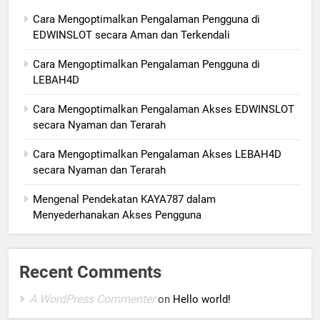
Cara Mengoptimalkan Pengalaman Pengguna di
EDWINSLOT secara Aman dan Terkendali
Cara Mengoptimalkan Pengalaman Pengguna di
LEBAH4D
Cara Mengoptimalkan Pengalaman Akses EDWINSLOT
secara Nyaman dan Terarah
Cara Mengoptimalkan Pengalaman Akses LEBAH4D
secara Nyaman dan Terarah
Mengenal Pendekatan KAYA787 dalam
Menyederhanakan Akses Pengguna
Recent Comments
A WordPress Commenter
on
Hello world!