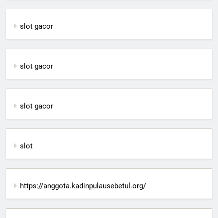
slot gacor
slot gacor
slot gacor
slot
https://anggota.kadinpulausebetul.org/