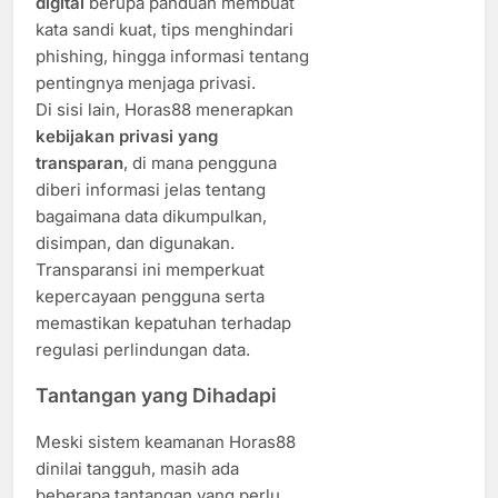
digital
berupa panduan membuat
kata sandi kuat, tips menghindari
phishing, hingga informasi tentang
pentingnya menjaga privasi.
Di sisi lain, Horas88 menerapkan
kebijakan privasi yang
transparan
, di mana pengguna
diberi informasi jelas tentang
bagaimana data dikumpulkan,
disimpan, dan digunakan.
Transparansi ini memperkuat
kepercayaan pengguna serta
memastikan kepatuhan terhadap
regulasi perlindungan data.
Tantangan yang Dihadapi
Meski sistem keamanan Horas88
dinilai tangguh, masih ada
beberapa tantangan yang perlu