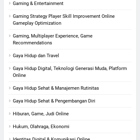
Gaming & Entertainment
Gaming Strategy Player Skill Improvement Online
Gameplay Optimization
Gaming, Multiplayer Experience, Game
Recommendations
Gaya Hidup dan Travel
Gaya Hidup Digital, Teknologi Generasi Muda, Platform
Online
Gaya Hidup Sehat & Manajemen Rutinitas
Gaya Hidup Sehat & Pengembangan Diri
Hiburan, Game, Judi Online
Hukum, Olahraga, Ekonomi
Identitas Digital & Komunikasi Online