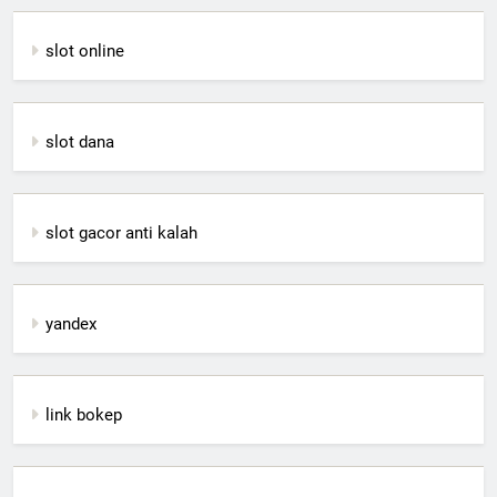
slot online
slot dana
slot gacor anti kalah
yandex
link bokep