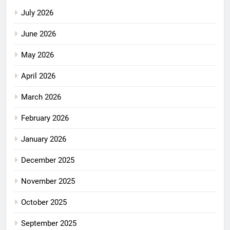
July 2026
June 2026
May 2026
April 2026
March 2026
February 2026
January 2026
December 2025
November 2025
October 2025
September 2025