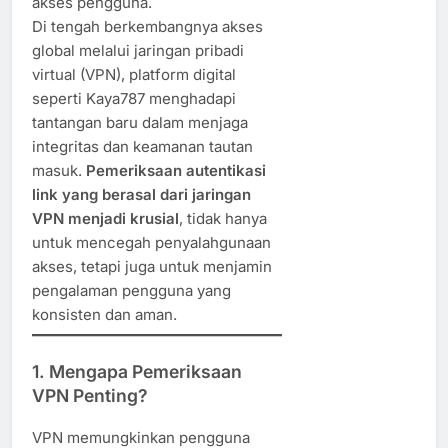
akses pengguna.
Di tengah berkembangnya akses
global melalui jaringan pribadi
virtual (VPN), platform digital
seperti Kaya787 menghadapi
tantangan baru dalam menjaga
integritas dan keamanan tautan
masuk.
Pemeriksaan autentikasi
link yang berasal dari jaringan
VPN menjadi krusial
, tidak hanya
untuk mencegah penyalahgunaan
akses, tetapi juga untuk menjamin
pengalaman pengguna yang
konsisten dan aman.
1. Mengapa Pemeriksaan
VPN Penting?
VPN memungkinkan pengguna