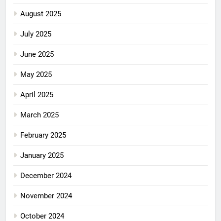
August 2025
July 2025
June 2025
May 2025
April 2025
March 2025
February 2025
January 2025
December 2024
November 2024
October 2024