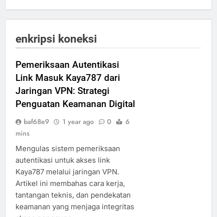
enkripsi koneksi
Pemeriksaan Autentikasi
Link Masuk Kaya787 dari
Jaringan VPN: Strategi
Penguatan Keamanan Digital
baf68e9
1 year ago
0
6
mins
Mengulas sistem pemeriksaan
autentikasi untuk akses link
Kaya787 melalui jaringan VPN.
Artikel ini membahas cara kerja,
tantangan teknis, dan pendekatan
keamanan yang menjaga integritas