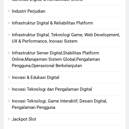
Industri Perjudian
Infrastruktur Digital & Reliabilitas Platform
Infrastruktur Digital, Teknologi Game, Web Development,
UX & Performance, Inovasi Sistem
Infrastruktur Server Digital,Stabilitas Platform
Online,Manajemen Sistem Global,Pengalaman
Pengguna,Operasional Berkelanjutan
Inovasi & Edukasi Digital
Inovasi Teknologi dan Pengalaman Digital
Inovasi Teknologi, Game Interaktif, Desain Digital,
Pengalaman Pengguna
Jackpot Slot