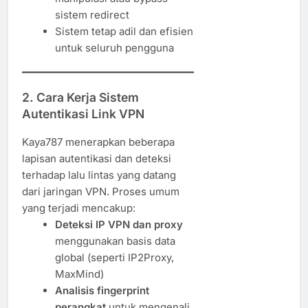
sistem redirect
Sistem tetap adil dan efisien
untuk seluruh pengguna
2. Cara Kerja Sistem
Autentikasi Link VPN
Kaya787 menerapkan beberapa
lapisan autentikasi dan deteksi
terhadap lalu lintas yang datang
dari jaringan VPN. Proses umum
yang terjadi mencakup:
Deteksi IP VPN dan proxy
menggunakan basis data
global (seperti IP2Proxy,
MaxMind)
Analisis fingerprint
perangkat
untuk mengenali