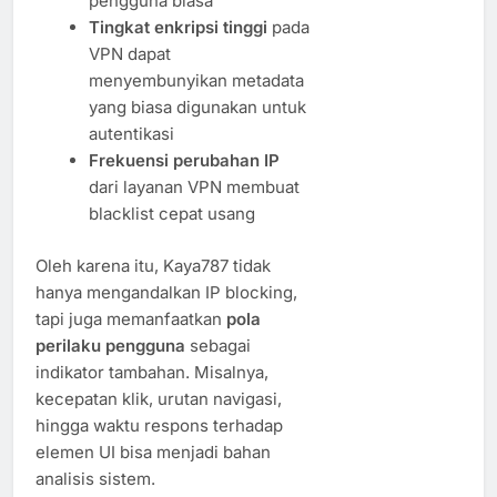
pengguna biasa
Tingkat enkripsi tinggi
pada
VPN dapat
menyembunyikan metadata
yang biasa digunakan untuk
autentikasi
Frekuensi perubahan IP
dari layanan VPN membuat
blacklist cepat usang
Oleh karena itu, Kaya787 tidak
hanya mengandalkan IP blocking,
tapi juga memanfaatkan
pola
perilaku pengguna
sebagai
indikator tambahan. Misalnya,
kecepatan klik, urutan navigasi,
hingga waktu respons terhadap
elemen UI bisa menjadi bahan
analisis sistem.