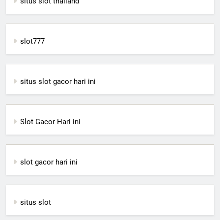
situs slot thailand
slot777
situs slot gacor hari ini
Slot Gacor Hari ini
slot gacor hari ini
situs slot