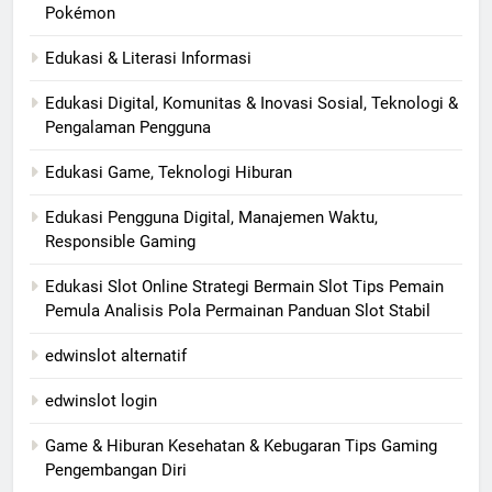
Pokémon
Edukasi & Literasi Informasi
Edukasi Digital, Komunitas & Inovasi Sosial, Teknologi &
Pengalaman Pengguna
Edukasi Game, Teknologi Hiburan
Edukasi Pengguna Digital, Manajemen Waktu,
Responsible Gaming
Edukasi Slot Online Strategi Bermain Slot Tips Pemain
Pemula Analisis Pola Permainan Panduan Slot Stabil
edwinslot alternatif
edwinslot login
Game & Hiburan Kesehatan & Kebugaran Tips Gaming
Pengembangan Diri