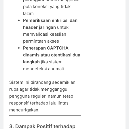
pola koneksi yang tidak
lazim
Pemeriksaan enkripsi dan
header jaringan
untuk
memvalidasi keaslian
permintaan akses
Penerapan CAPTCHA
dinamis atau otentikasi dua
langkah
jika sistem
mendeteksi anomali
Sistem ini dirancang sedemikian
rupa agar tidak mengganggu
pengguna reguler, namun tetap
responsif terhadap lalu lintas
mencurigakan.
3. Dampak Positif terhadap