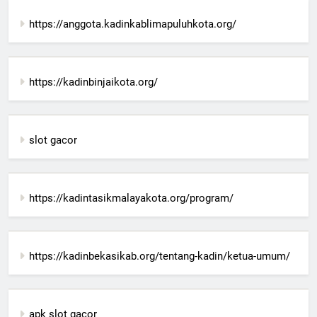
https://anggota.kadinkablimapuluhkota.org/
https://kadinbinjaikota.org/
slot gacor
https://kadintasikmalayakota.org/program/
https://kadinbekasikab.org/tentang-kadin/ketua-umum/
apk slot gacor