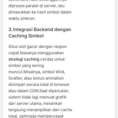
diproses paralel di server, lalu
dimasukkan ke hasil simbol dalam
waktu sinkron.
3.Integrasi Backend dengan
Caching Simbol
Situs slot gacor dengan respon
cepat biasanya menggunakan
strategi caching
cerdas untuk
simbol yang sering
muncul.Misalnya, simbol Wild,
Scatter, atau bonus animation
disimpan secara lokal di browser
atau dalam CDN.Saat diperlukan,
sistem tidak lagi memuat grafik
dari server utama, melainkan
langsung menampilkan dari cache
lokal, sehingga mempercepat