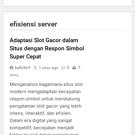
efisiensi server
Adaptasi Slot Gacor dalam
Situs dengan Respon Simbol
Super Cepat
baf68e9
1 year ago
0
7
mins
Menganalisis bagaimana situs slot
modern mengadaptasi kecepatan
respon simbol untuk mendukung
pengalaman slot gacor yang lebih
intens, interaktif, dan efisien.
Dalam era digital yang sangat
kompetitif, kecepatan menjadi
faktor krusial dalam pengalaman