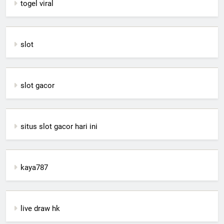
togel viral
slot
slot gacor
situs slot gacor hari ini
kaya787
live draw hk