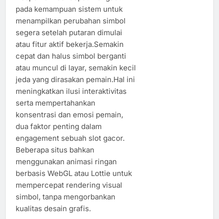
pada kemampuan sistem untuk
menampilkan perubahan simbol
segera setelah putaran dimulai
atau fitur aktif bekerja.Semakin
cepat dan halus simbol berganti
atau muncul di layar, semakin kecil
jeda yang dirasakan pemain.Hal ini
meningkatkan ilusi interaktivitas
serta mempertahankan
konsentrasi dan emosi pemain,
dua faktor penting dalam
engagement sebuah slot gacor.
Beberapa situs bahkan
menggunakan animasi ringan
berbasis WebGL atau Lottie untuk
mempercepat rendering visual
simbol, tanpa mengorbankan
kualitas desain grafis.