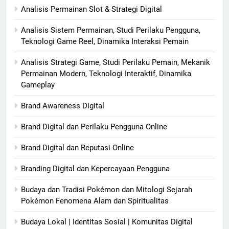
Analisis Permainan Slot & Strategi Digital
Analisis Sistem Permainan, Studi Perilaku Pengguna,
Teknologi Game Reel, Dinamika Interaksi Pemain
Analisis Strategi Game, Studi Perilaku Pemain, Mekanik
Permainan Modern, Teknologi Interaktif, Dinamika
Gameplay
Brand Awareness Digital
Brand Digital dan Perilaku Pengguna Online
Brand Digital dan Reputasi Online
Branding Digital dan Kepercayaan Pengguna
Budaya dan Tradisi Pokémon dan Mitologi Sejarah
Pokémon Fenomena Alam dan Spiritualitas
Budaya Lokal | Identitas Sosial | Komunitas Digital