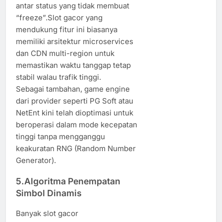
antar status yang tidak membuat
“freeze”.Slot gacor yang
mendukung fitur ini biasanya
memiliki arsitektur microservices
dan CDN multi-region untuk
memastikan waktu tanggap tetap
stabil walau trafik tinggi.
Sebagai tambahan, game engine
dari provider seperti PG Soft atau
NetEnt kini telah dioptimasi untuk
beroperasi dalam mode kecepatan
tinggi tanpa mengganggu
keakuratan RNG (Random Number
Generator).
5.Algoritma Penempatan
Simbol Dinamis
Banyak slot gacor