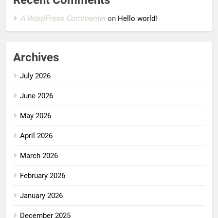
A WordPress Commenter
on
Hello world!
Archives
July 2026
June 2026
May 2026
April 2026
March 2026
February 2026
January 2026
December 2025