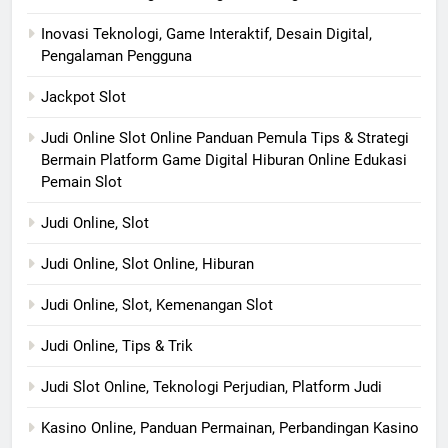
Inovasi Teknologi, Game Interaktif, Desain Digital,
Pengalaman Pengguna
Jackpot Slot
Judi Online Slot Online Panduan Pemula Tips & Strategi
Bermain Platform Game Digital Hiburan Online Edukasi
Pemain Slot
Judi Online, Slot
Judi Online, Slot Online, Hiburan
Judi Online, Slot, Kemenangan Slot
Judi Online, Tips & Trik
Judi Slot Online, Teknologi Perjudian, Platform Judi
Kasino Online, Panduan Permainan, Perbandingan Kasino