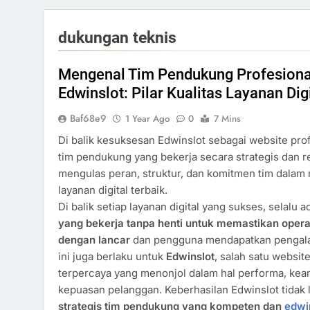
dukungan teknis
Mengenal Tim Pendukung Profesional
Edwinslot: Pilar Kualitas Layanan Di
Baf68e9
1 Year Ago
0
7 Mins
Di balik kesuksesan Edwinslot sebagai website prof
tim pendukung yang bekerja secara strategis dan res
mengulas peran, struktur, dan komitmen tim dalam
layanan digital terbaik.
Di balik setiap layanan digital yang sukses, selalu 
yang bekerja tanpa henti untuk memastikan opera
dengan lancar
dan pengguna mendapatkan pengalam
ini juga berlaku untuk
Edwinslot
, salah satu websit
terpercaya yang menonjol dalam hal performa, ke
kepuasan pelanggan. Keberhasilan Edwinslot tidak 
strategis tim pendukung yang kompeten dan
edwi