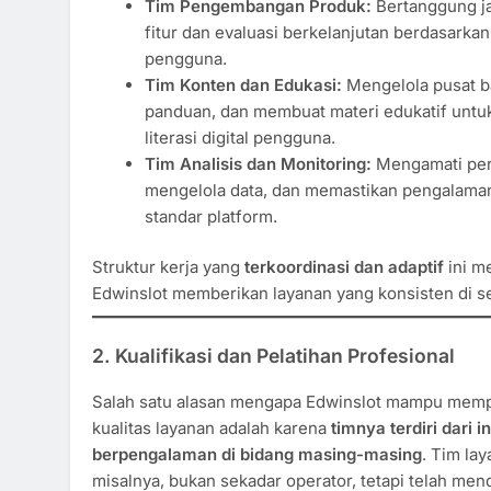
Tim Pengembangan Produk:
Bertanggung ja
fitur dan evaluasi berkelanjutan berdasarka
pengguna.
Tim Konten dan Edukasi:
Mengelola pusat b
panduan, dan membuat materi edukatif unt
literasi digital pengguna.
Tim Analisis dan Monitoring:
Mengamati per
mengelola data, dan memastikan pengalama
standar platform.
Struktur kerja yang
terkoordinasi dan adaptif
ini m
Edwinslot memberikan layanan yang konsisten di set
2.
Kualifikasi dan Pelatihan Profesional
Salah satu alasan mengapa Edwinslot mampu mem
kualitas layanan adalah karena
timnya terdiri dari i
berpengalaman di bidang masing-masing
. Tim la
misalnya, bukan sekadar operator, tetapi telah men