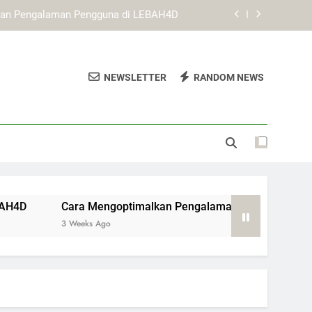
kan Pengalaman Pengguna di LEBAH4D
DWINSLOT secara Nyaman dan Terarah
 LEBAH4D secara Nyaman dan Terarah
NEWSLETTER
RANDOM NEWS
WINSLOT secara Aman dan Terkendali
Estate Yang Siap Membantu Anda Menemukan Rumah Yang
kan Pengalaman Pengguna di LEBAH4D
DWINSLOT secara Nyaman dan Terarah
 LEBAH4D secara Nyaman dan Terarah
Cara Mengoptimalkan Pengalaman Akses EDWINSLOT secara
3 Weeks Ago