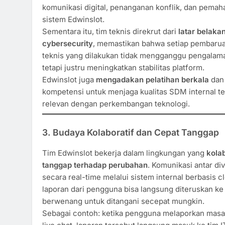
komunikasi digital, penanganan konflik, dan pemah
sistem Edwinslot.
Sementara itu, tim teknis direkrut dari
latar belaka
cybersecurity
, memastikan bahwa setiap pembarua
teknis yang dilakukan tidak mengganggu pengalam
tetapi justru meningkatkan stabilitas platform.
Edwinslot juga
mengadakan pelatihan berkala
dan 
kompetensi untuk menjaga kualitas SDM internal t
relevan dengan perkembangan teknologi.
3.
Budaya Kolaboratif dan Cepat Tanggap
Tim Edwinslot bekerja dalam lingkungan yang
kolab
tanggap terhadap perubahan
. Komunikasi antar di
secara real-time melalui sistem internal berbasis c
laporan dari pengguna bisa langsung diteruskan ke
berwenang untuk ditangani secepat mungkin.
Sebagai contoh: ketika pengguna melaporkan masal