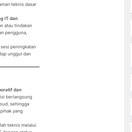
aman teknis dasar
ng IT dan
n atau tindakan
an pengguna,
sesi peningkatan
etap unggul dan
oratif dan
visi berlangsung
loud, sehingga
 pihak yang
ah teknis melalui