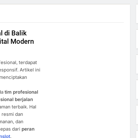
 di Balik
gital Modern
esional, terdapat
ponsif. Artikel ini
 menciptakan
ada
tim profesional
sional berjalan
an terbaik. Hal
e resmi dan
amanan, dan
lepas dari
peran
nslot
.