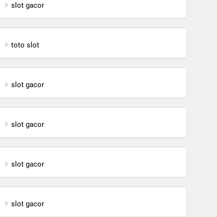
slot gacor
toto slot
slot gacor
slot gacor
slot gacor
slot gacor