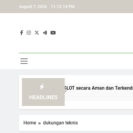
Skip
August 7, 2026
11:12:15 PM
to
content
Fim
Dapa
ngguna di EDWINSLOT secara Aman dan Terkendali
Ca
2 W
HEADLINES
Home
dukungan teknis