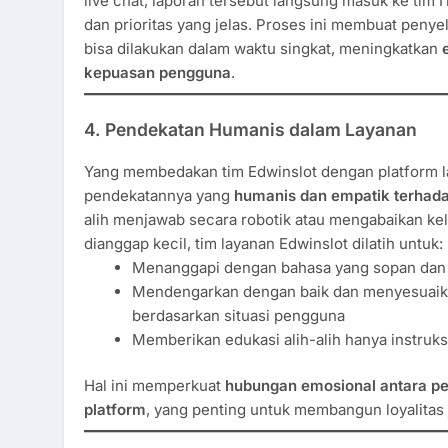
live chat, laporan tersebut langsung masuk ke tim 
dan prioritas yang jelas. Proses ini membuat penye
bisa dilakukan dalam waktu singkat, meningkatkan
kepuasan pengguna
.
4.
Pendekatan Humanis dalam Layanan
Yang membedakan tim Edwinslot dengan platform l
pendekatannya yang
humanis dan empatik terhad
alih menjawab secara robotik atau mengabaikan ke
dianggap kecil, tim layanan Edwinslot dilatih untuk:
Menanggapi dengan bahasa yang sopan dan
Mendengarkan dengan baik dan menyesuaika
berdasarkan situasi pengguna
Memberikan edukasi alih-alih hanya instruks
Hal ini memperkuat
hubungan emosional antara p
platform
, yang penting untuk membangun loyalitas 