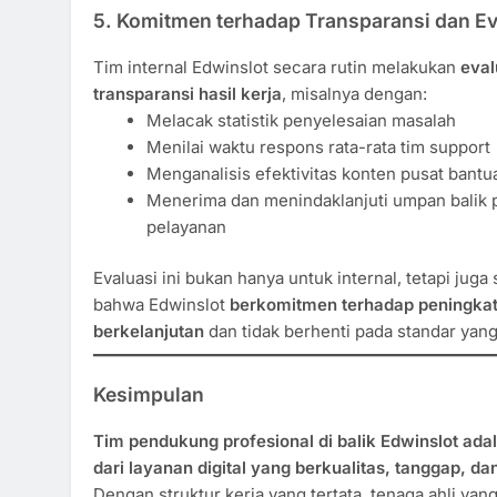
5.
Komitmen terhadap Transparansi dan Ev
Tim internal Edwinslot secara rutin melakukan
eval
transparansi hasil kerja
, misalnya dengan:
Melacak statistik penyelesaian masalah
Menilai waktu respons rata-rata tim support
Menganalisis efektivitas konten pusat bantu
Menerima dan menindaklanjuti umpan balik
pelayanan
Evaluasi ini bukan hanya untuk internal, tetapi juga
bahwa Edwinslot
berkomitmen terhadap peningka
berkelanjutan
dan tidak berhenti pada standar yang
Kesimpulan
Tim pendukung profesional di balik Edwinslot ada
dari layanan digital yang berkualitas, tanggap, da
Dengan struktur kerja yang tertata, tenaga ahli ya