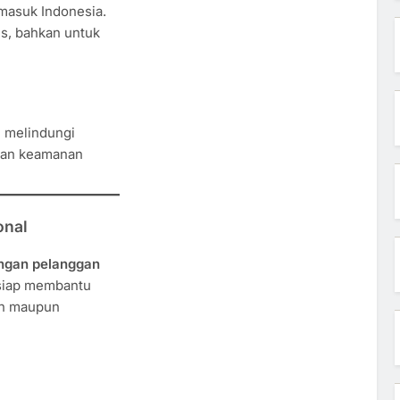
rmasuk Indonesia.
s, bahkan untuk
 melindungi
ikan keamanan
onal
ngan pelanggan
 siap membantu
an maupun