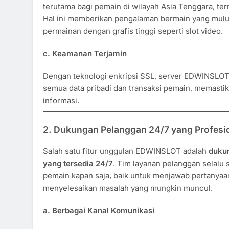
terutama bagi pemain di wilayah Asia Tenggara, te
Hal ini memberikan pengalaman bermain yang mulu
permainan dengan grafis tinggi seperti slot video.
c. Keamanan Terjamin
Dengan teknologi enkripsi SSL, server EDWINSLOT
semua data pribadi dan transaksi pemain, memast
informasi.
2. Dukungan Pelanggan 24/7 yang Profesi
Salah satu fitur unggulan EDWINSLOT adalah
duku
yang tersedia 24/7
. Tim layanan pelanggan selalu
pemain kapan saja, baik untuk menjawab pertanya
menyelesaikan masalah yang mungkin muncul.
a. Berbagai Kanal Komunikasi