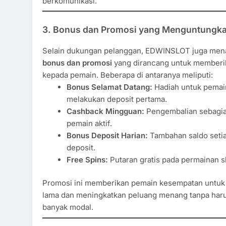
berkomunikasi.
3. Bonus dan Promosi yang Menguntungk
Selain dukungan pelanggan, EDWINSLOT juga men
bonus dan promosi
yang dirancang untuk memberik
kepada pemain. Beberapa di antaranya meliputi:
Bonus Selamat Datang:
Hadiah untuk pemain
melakukan deposit pertama.
Cashback Mingguan:
Pengembalian sebagia
pemain aktif.
Bonus Deposit Harian:
Tambahan saldo setia
deposit.
Free Spins:
Putaran gratis pada permainan sl
Promosi ini memberikan pemain kesempatan untuk 
lama dan meningkatkan peluang menang tanpa ha
banyak modal.