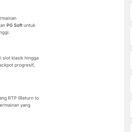
rmainan
dan
PG Soft
untuk
nggi.
 slot klasik hingga
ackpot progresif,
ang RTP (Return to
permainan yang