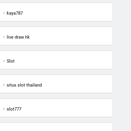
kaya787
live draw hk
Slot
situs slot thailand
slot777