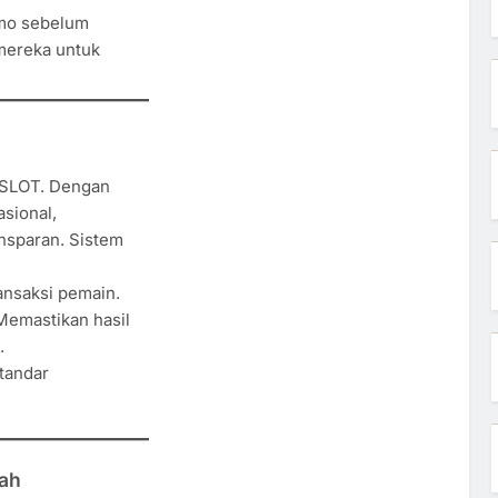
mo sebelum
mereka untuk
NSLOT. Dengan
asional,
nsparan. Sistem
ansaksi pemain.
emastikan hasil
.
tandar
dah