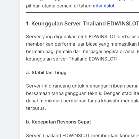
pilihan utama pemain di tahun
edwinslot
.
1. Keunggulan Server Thailand EDWINSLO
Server yang digunakan oleh EDWINSLOT berbasis d
memberikan performa luar biasa yang memastikan
bermain bagi pemain dari berbagai negara di Asia. 
keunggulan server Thailand EDWINSLOT:
a. Stabilitas Tinggi
Server ini dirancang untuk menangani ribuan pema
bersamaan tanpa gangguan teknis. Dengan stabilita
dapat menikmati permainan tanpa khawatir mengala
terputus.
b. Kecepatan Respons Cepat
Server Thailand EDWINSLOT memberikan koneksi y