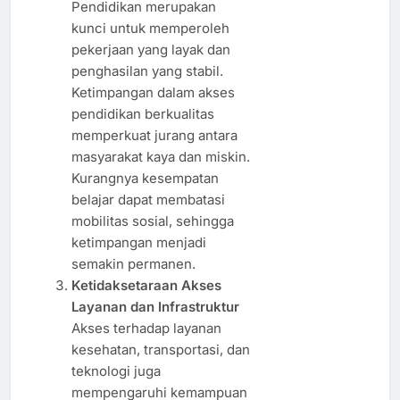
Pendidikan merupakan
kunci untuk memperoleh
pekerjaan yang layak dan
penghasilan yang stabil.
Ketimpangan dalam akses
pendidikan berkualitas
memperkuat jurang antara
masyarakat kaya dan miskin.
Kurangnya kesempatan
belajar dapat membatasi
mobilitas sosial, sehingga
ketimpangan menjadi
semakin permanen.
Ketidaksetaraan Akses
Layanan dan Infrastruktur
Akses terhadap layanan
kesehatan, transportasi, dan
teknologi juga
mempengaruhi kemampuan