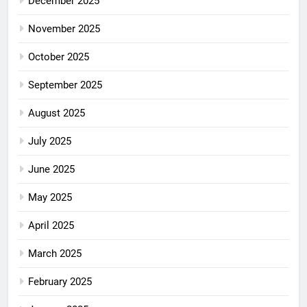
December 2025
November 2025
October 2025
September 2025
August 2025
July 2025
June 2025
May 2025
April 2025
March 2025
February 2025