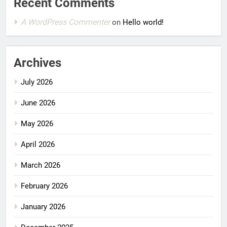
Recent Comments
A WordPress Commenter
on
Hello world!
Archives
July 2026
June 2026
May 2026
April 2026
March 2026
February 2026
January 2026