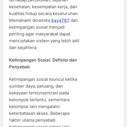
kesehatan, kesempatan kerja, dan
kualitas hidup secara keseluruhan.
Memahami dinamika
kaya787
dan
ketimpangan sosial menjadi
penting agar masyarakat dapat
menciptakan sistem yang lebih adil
dan sejahtera.
Ketimpangan Sosial: Definisi dan
Penyebab
Ketimpangan sosial muncul ketika
sumber daya, peluang, dan
kekayaan terkonsentrasi pada
kelompok tertentu, sementara
kelompok lain mengalami
keterbatasan akses. Beberapa
faktor utama penyebab
ketimpangan sosial antara lain: