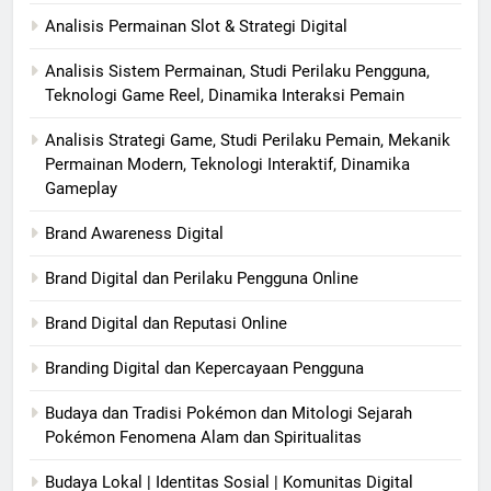
Analisis Permainan Slot & Strategi Digital
Analisis Sistem Permainan, Studi Perilaku Pengguna,
Teknologi Game Reel, Dinamika Interaksi Pemain
Analisis Strategi Game, Studi Perilaku Pemain, Mekanik
Permainan Modern, Teknologi Interaktif, Dinamika
Gameplay
Brand Awareness Digital
Brand Digital dan Perilaku Pengguna Online
Brand Digital dan Reputasi Online
Branding Digital dan Kepercayaan Pengguna
Budaya dan Tradisi Pokémon dan Mitologi Sejarah
Pokémon Fenomena Alam dan Spiritualitas
Budaya Lokal | Identitas Sosial | Komunitas Digital