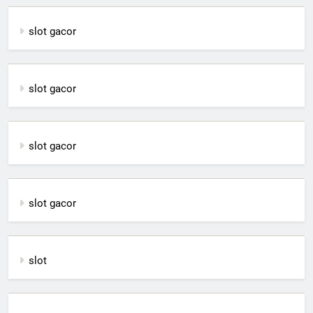
slot gacor
slot gacor
slot gacor
slot gacor
slot