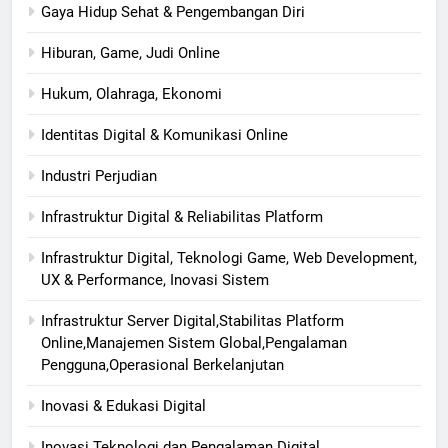
Gaya Hidup Sehat & Pengembangan Diri
Hiburan, Game, Judi Online
Hukum, Olahraga, Ekonomi
Identitas Digital & Komunikasi Online
Industri Perjudian
Infrastruktur Digital & Reliabilitas Platform
Infrastruktur Digital, Teknologi Game, Web Development,
UX & Performance, Inovasi Sistem
Infrastruktur Server Digital,Stabilitas Platform
Online,Manajemen Sistem Global,Pengalaman
Pengguna,Operasional Berkelanjutan
Inovasi & Edukasi Digital
Inovasi Teknologi dan Pengalaman Digital