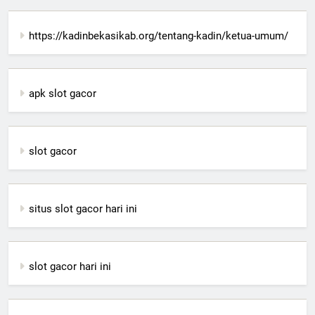
https://kadinbekasikab.org/tentang-kadin/ketua-umum/
apk slot gacor
slot gacor
situs slot gacor hari ini
slot gacor hari ini