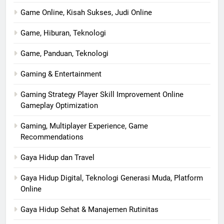
Game Online, Kisah Sukses, Judi Online
Game, Hiburan, Teknologi
Game, Panduan, Teknologi
Gaming & Entertainment
Gaming Strategy Player Skill Improvement Online
Gameplay Optimization
Gaming, Multiplayer Experience, Game
Recommendations
Gaya Hidup dan Travel
Gaya Hidup Digital, Teknologi Generasi Muda, Platform
Online
Gaya Hidup Sehat & Manajemen Rutinitas