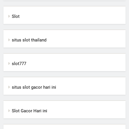
Slot
situs slot thailand
slot777
situs slot gacor hari ini
Slot Gacor Hari ini