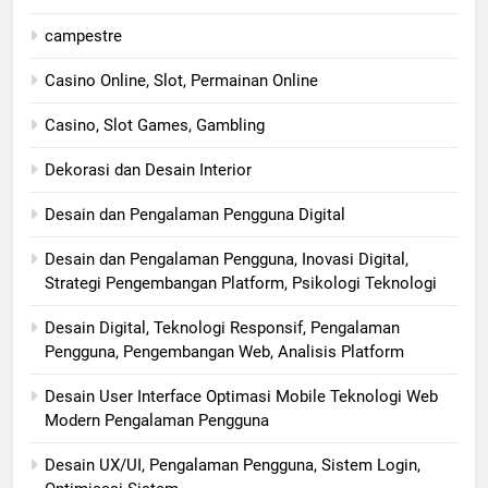
campestre
Casino Online, Slot, Permainan Online
Casino, Slot Games, Gambling
Dekorasi dan Desain Interior
Desain dan Pengalaman Pengguna Digital
Desain dan Pengalaman Pengguna, Inovasi Digital,
Strategi Pengembangan Platform, Psikologi Teknologi
Desain Digital, Teknologi Responsif, Pengalaman
Pengguna, Pengembangan Web, Analisis Platform
Desain User Interface Optimasi Mobile Teknologi Web
Modern Pengalaman Pengguna
Desain UX/UI, Pengalaman Pengguna, Sistem Login,