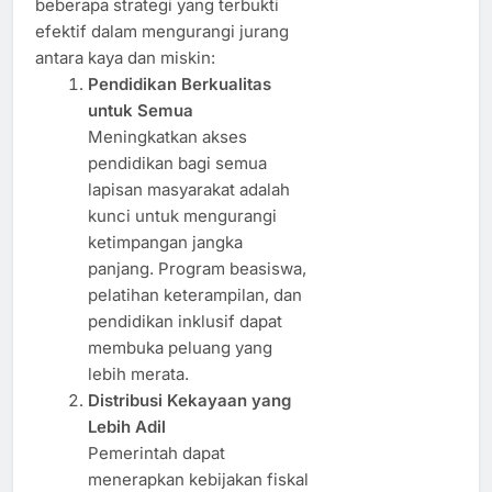
beberapa strategi yang terbukti
efektif dalam mengurangi jurang
antara kaya dan miskin:
Pendidikan Berkualitas
untuk Semua
Meningkatkan akses
pendidikan bagi semua
lapisan masyarakat adalah
kunci untuk mengurangi
ketimpangan jangka
panjang. Program beasiswa,
pelatihan keterampilan, dan
pendidikan inklusif dapat
membuka peluang yang
lebih merata.
Distribusi Kekayaan yang
Lebih Adil
Pemerintah dapat
menerapkan kebijakan fiskal