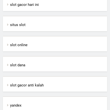
slot gacor hari ini
situs slot
slot online
slot dana
slot gacor anti kalah
yandex