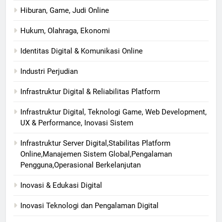
Hiburan, Game, Judi Online
Hukum, Olahraga, Ekonomi
Identitas Digital & Komunikasi Online
Industri Perjudian
Infrastruktur Digital & Reliabilitas Platform
Infrastruktur Digital, Teknologi Game, Web Development,
UX & Performance, Inovasi Sistem
Infrastruktur Server Digital,Stabilitas Platform
Online,Manajemen Sistem Global,Pengalaman
Pengguna,Operasional Berkelanjutan
Inovasi & Edukasi Digital
Inovasi Teknologi dan Pengalaman Digital