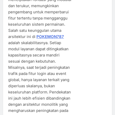
dan terukur, memungkinkan
pengembang untuk memperbarui
fitur tertentu tanpa mengganggu
keseluruhan sistem permainan.
Salah satu keunggulan utama
arsitektur ini di
POKEMON787
adalah skalabilitasnya. Setiap
modul layanan dapat ditingkatkan
kapasitasnya secara mandiri
sesuai dengan kebutuhan.
Misalnya, saat terjadi peningkatan
trafik pada fitur login atau event
global, hanya layanan terkait yang
diperluas skalanya, bukan
keseluruhan platform. Pendekatan
ini jauh lebih efisien dibandingkan
dengan arsitektur monolitik yang
mengharuskan peningkatan pada