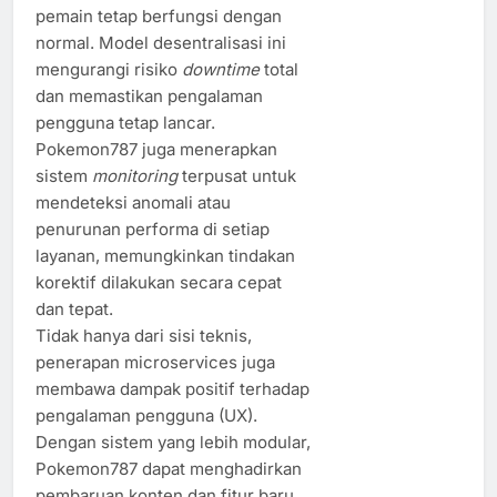
pemain tetap berfungsi dengan
normal. Model desentralisasi ini
mengurangi risiko
downtime
total
dan memastikan pengalaman
pengguna tetap lancar.
Pokemon787 juga menerapkan
sistem
monitoring
terpusat untuk
mendeteksi anomali atau
penurunan performa di setiap
layanan, memungkinkan tindakan
korektif dilakukan secara cepat
dan tepat.
Tidak hanya dari sisi teknis,
penerapan microservices juga
membawa dampak positif terhadap
pengalaman pengguna (UX).
Dengan sistem yang lebih modular,
Pokemon787 dapat menghadirkan
pembaruan konten dan fitur baru