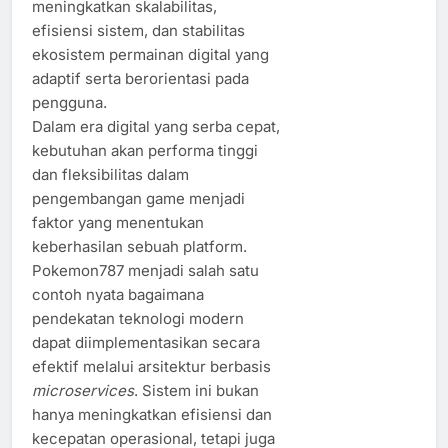
meningkatkan skalabilitas,
efisiensi sistem, dan stabilitas
ekosistem permainan digital yang
adaptif serta berorientasi pada
pengguna.
Dalam era digital yang serba cepat,
kebutuhan akan performa tinggi
dan fleksibilitas dalam
pengembangan game menjadi
faktor yang menentukan
keberhasilan sebuah platform.
Pokemon787 menjadi salah satu
contoh nyata bagaimana
pendekatan teknologi modern
dapat diimplementasikan secara
efektif melalui arsitektur berbasis
microservices
. Sistem ini bukan
hanya meningkatkan efisiensi dan
kecepatan operasional, tetapi juga