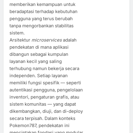
memberikan kemampuan untuk
beradaptasi terhadap kebutuhan
pengguna yang terus berubah
tanpa mengorbankan stabilitas
sistem.
Arsitektur
microservices
adalah
pendekatan di mana aplikasi
dibangun sebagai kumpulan
layanan kecil yang saling
terhubung namun bekerja secara
independen. Setiap layanan
memiliki fungsi spesifik — seperti
autentikasi pengguna, pengelolaan
inventori, pengaturan grafis, atau
sistem komunitas — yang dapat
dikembangkan, diuji, dan di-deploy
secara terpisah. Dalam konteks
Pokemon787, pendekatan ini
menciptakan fondasi yang modular