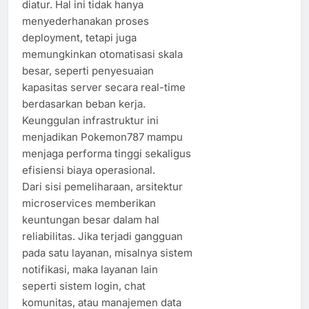
diatur. Hal ini tidak hanya
menyederhanakan proses
deployment, tetapi juga
memungkinkan otomatisasi skala
besar, seperti penyesuaian
kapasitas server secara real-time
berdasarkan beban kerja.
Keunggulan infrastruktur ini
menjadikan Pokemon787 mampu
menjaga performa tinggi sekaligus
efisiensi biaya operasional.
Dari sisi pemeliharaan, arsitektur
microservices memberikan
keuntungan besar dalam hal
reliabilitas. Jika terjadi gangguan
pada satu layanan, misalnya sistem
notifikasi, maka layanan lain
seperti sistem login, chat
komunitas, atau manajemen data