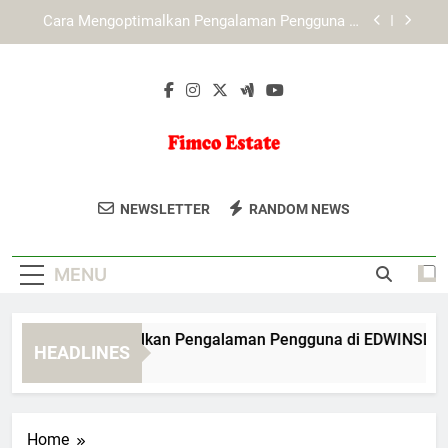
Skip
Cara Mengoptimalkan Pengalaman Akses
to
EDWINSLOT secara Nyaman dan Terarah
content
Cara Mengoptimalkan Pengalaman Akses
LEBAH4D secara Nyaman dan Terarah
Cara Mengoptimalkan Pengalaman Pengguna di
EDWINSLOT secara Aman dan Terkendali
Cara Mengoptimalkan Pengalaman Pengguna di
LEBAH4D
Fimco Estate
Dapatkan Properti Impian Anda Dengan
Cara Mengoptimalkan Pengalaman Akses
NEWSLETTER
RANDOM NEWS
EDWINSLOT secara Nyaman dan Terarah
FIMCO Estate. Agen Real Estate Yang
Cara Mengoptimalkan Pengalaman Akses
Siap Membantu Anda Menemukan
LEBAH4D secara Nyaman dan Terarah
MENU
Rumah Yang Sempurna.
ra Mengoptimalkan Pengalaman Pengguna di EDWINSLOT sec
HEADLINES
Weeks Ago
Home