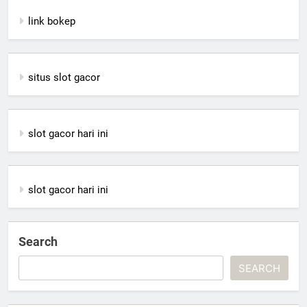
link bokep
situs slot gacor
slot gacor hari ini
slot gacor hari ini
Search
SEARCH