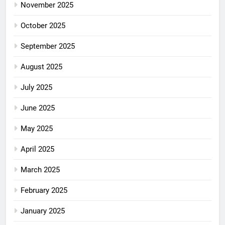
November 2025
October 2025
September 2025
August 2025
July 2025
June 2025
May 2025
April 2025
March 2025
February 2025
January 2025