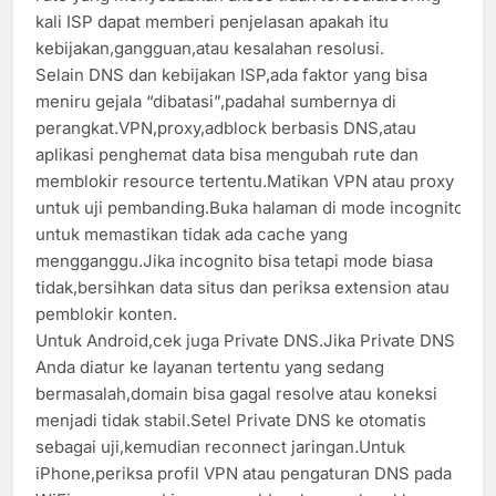
kali ISP dapat memberi penjelasan apakah itu
kebijakan,gangguan,atau kesalahan resolusi.
Selain DNS dan kebijakan ISP,ada faktor yang bisa
meniru gejala “dibatasi”,padahal sumbernya di
perangkat.VPN,proxy,adblock berbasis DNS,atau
aplikasi penghemat data bisa mengubah rute dan
memblokir resource tertentu.Matikan VPN atau proxy
untuk uji pembanding.Buka halaman di mode incognito
untuk memastikan tidak ada cache yang
mengganggu.Jika incognito bisa tetapi mode biasa
tidak,bersihkan data situs dan periksa extension atau
pemblokir konten.
Untuk Android,cek juga Private DNS.Jika Private DNS
Anda diatur ke layanan tertentu yang sedang
bermasalah,domain bisa gagal resolve atau koneksi
menjadi tidak stabil.Setel Private DNS ke otomatis
sebagai uji,kemudian reconnect jaringan.Untuk
iPhone,periksa profil VPN atau pengaturan DNS pada