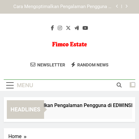
Skip
Cara Mengoptimalkan Pengalaman Akses
to
EDWINSLOT secara Nyaman dan Terarah
content
Cara Mengoptimalkan Pengalaman Akses
LEBAH4D secara Nyaman dan Terarah
Cara Mengoptimalkan Pengalaman Pengguna di
EDWINSLOT secara Aman dan Terkendali
Cara Mengoptimalkan Pengalaman Pengguna di
LEBAH4D
Fimco Estate
Dapatkan Properti Impian Anda Dengan
Cara Mengoptimalkan Pengalaman Akses
NEWSLETTER
RANDOM NEWS
EDWINSLOT secara Nyaman dan Terarah
FIMCO Estate. Agen Real Estate Yang
Cara Mengoptimalkan Pengalaman Akses
Siap Membantu Anda Menemukan
LEBAH4D secara Nyaman dan Terarah
MENU
Rumah Yang Sempurna.
ra Mengoptimalkan Pengalaman Pengguna di EDWINSLOT sec
HEADLINES
Weeks Ago
Home