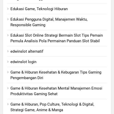
Edukasi Game, Teknologi Hiburan
Edukasi Pengguna Digital, Manajemen Waktu,
Responsible Gaming
Edukasi Slot Online Strategi Bermain Slot Tips Pemain
Pemula Analisis Pola Permainan Panduan Slot Stabil
edwinslot alternatif
edwinslot login
Game & Hiburan Kesehatan & Kebugaran Tips Gaming
Pengembangan Diri
Game & Hiburan Kesehatan Mental Manajemen Emosi
Produktivitas Gaming Sehat
Game & Hiburan, Pop Culture, Teknologi & Digital,
Strategi Game, Anime & Manga