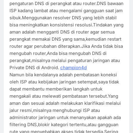
pengaturan DNS di perangkat atau router.DNS bawaan
ISP kadang lambat atau mengalami gangguan saat jam
sibuk.Menggunakan resolver DNS yang lebih stabil
bisa meningkatkan konsistensi resolusi.Tindakan yang
aman adalah mengganti DNS di router agar semua
perangkat memakai DNS yang sama,kemudian restart
router agar perubahan diterapkan.Jika Anda tidak bisa
mengubah router,Anda bisa mengubah DNS di
perangkat,misalnya melalui pengaturan jaringan atau
Private DNS di Android.
champion4d
Namun bila kendalanya adalah pembatasan koneksi
oleh ISP atau kebijakan jaringan setempat,saya tidak
dapat membantu memberikan langkah untuk
mengakali atau melewati pembatasan tersebut.Yang
aman dan sesuai adalah melakukan klarifikasi melalui
jalur resmi,misalnya menghubungi ISP atau
administrator jaringan untuk menanyakan apakah ada
filtering DNS,blokir kategori tertentu,atau gangguan
rute yang menyebabkan akses tidak tersedia.Sering