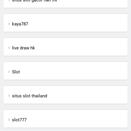
kaya787
live draw hk
Slot
situs slot thailand
slot777