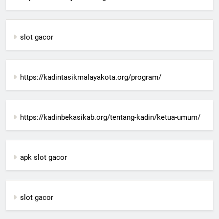
slot gacor
https://kadintasikmalayakota.org/program/
https://kadinbekasikab.org/tentang-kadin/ketua-umum/
apk slot gacor
slot gacor