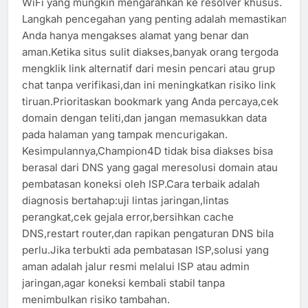
WiFi yang mungkin mengarahkan ke resolver khusus.
Langkah pencegahan yang penting adalah memastikan
Anda hanya mengakses alamat yang benar dan
aman.Ketika situs sulit diakses,banyak orang tergoda
mengklik link alternatif dari mesin pencari atau grup
chat tanpa verifikasi,dan ini meningkatkan risiko link
tiruan.Prioritaskan bookmark yang Anda percaya,cek
domain dengan teliti,dan jangan memasukkan data
pada halaman yang tampak mencurigakan.
Kesimpulannya,Champion4D tidak bisa diakses bisa
berasal dari DNS yang gagal meresolusi domain atau
pembatasan koneksi oleh ISP.Cara terbaik adalah
diagnosis bertahap:uji lintas jaringan,lintas
perangkat,cek gejala error,bersihkan cache
DNS,restart router,dan rapikan pengaturan DNS bila
perlu.Jika terbukti ada pembatasan ISP,solusi yang
aman adalah jalur resmi melalui ISP atau admin
jaringan,agar koneksi kembali stabil tanpa
menimbulkan risiko tambahan.