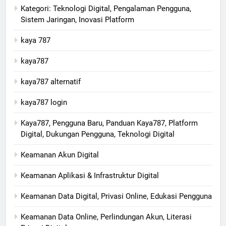
Kategori: Teknologi Digital, Pengalaman Pengguna,
Sistem Jaringan, Inovasi Platform
kaya 787
kaya787
kaya787 alternatif
kaya787 login
Kaya787, Pengguna Baru, Panduan Kaya787, Platform
Digital, Dukungan Pengguna, Teknologi Digital
Keamanan Akun Digital
Keamanan Aplikasi & Infrastruktur Digital
Keamanan Data Digital, Privasi Online, Edukasi Pengguna
Keamanan Data Online, Perlindungan Akun, Literasi