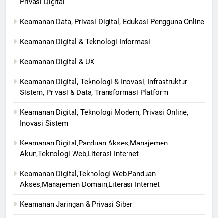
Privasi Digital
Keamanan Data, Privasi Digital, Edukasi Pengguna Online
Keamanan Digital & Teknologi Informasi
Keamanan Digital & UX
Keamanan Digital, Teknologi & Inovasi, Infrastruktur
Sistem, Privasi & Data, Transformasi Platform
Keamanan Digital, Teknologi Modern, Privasi Online,
Inovasi Sistem
Keamanan Digital,Panduan Akses,Manajemen
Akun,Teknologi Web,Literasi Internet
Keamanan Digital,Teknologi Web,Panduan
Akses,Manajemen Domain,Literasi Internet
Keamanan Jaringan & Privasi Siber