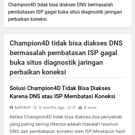
Champion4D tidak bisa diakses DNS bermasalah
pembatasan ISP gagal buka situs diagnostik jaringan
perbaikan koneksi
Champion4D tidak bisa diakses DNS
bermasalah pembatasan ISP gagal
buka situs diagnostik jaringan
perbaikan koneksi
Solusi Champion4D Tidak Bisa Diakses
Karena DNS atau ISP Membatasi Koneksi
baf68e9
6 months ago
0
8 mins
Ketika Champion4D tidak bisa diakses,dua penyebab
yang paling sering ditemui adalah masalah resolusi
DNS dan pembatasan koneksi oleh ISP.Meskipun hasil