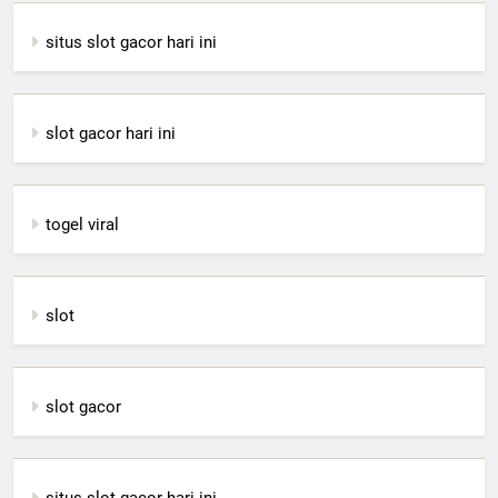
situs slot gacor hari ini
slot gacor hari ini
togel viral
slot
slot gacor
situs slot gacor hari ini