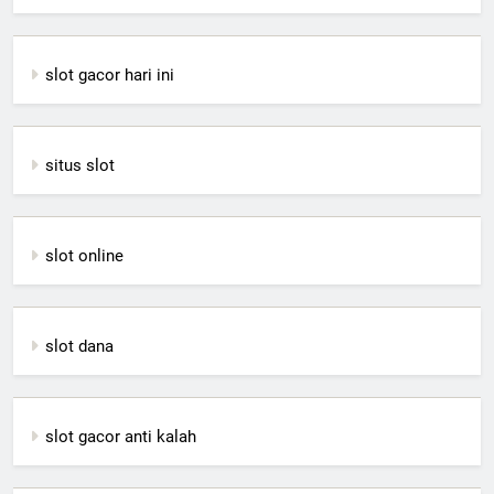
slot gacor hari ini
situs slot
slot online
slot dana
slot gacor anti kalah