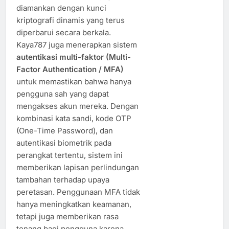
diamankan dengan kunci
kriptografi dinamis yang terus
diperbarui secara berkala.
Kaya787 juga menerapkan sistem
autentikasi multi-faktor (Multi-
Factor Authentication / MFA)
untuk memastikan bahwa hanya
pengguna sah yang dapat
mengakses akun mereka. Dengan
kombinasi kata sandi, kode OTP
(One-Time Password), dan
autentikasi biometrik pada
perangkat tertentu, sistem ini
memberikan lapisan perlindungan
tambahan terhadap upaya
peretasan. Penggunaan MFA tidak
hanya meningkatkan keamanan,
tetapi juga memberikan rasa
tenang bagi pengguna karena