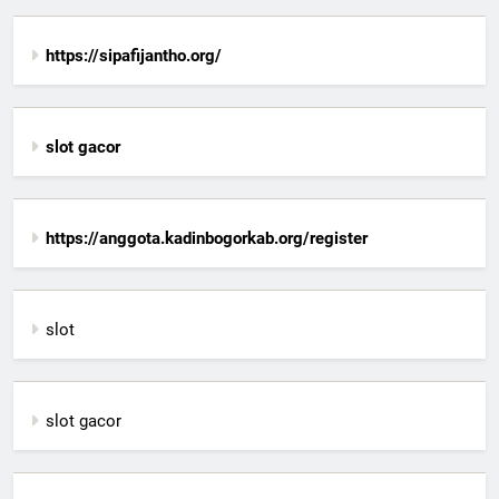
https://sipafijantho.org/
slot gacor
https://anggota.kadinbogorkab.org/register
slot
slot gacor