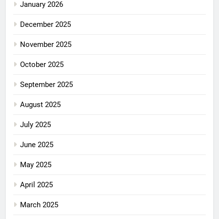
January 2026
December 2025
November 2025
October 2025
September 2025
August 2025
July 2025
June 2025
May 2025
April 2025
March 2025