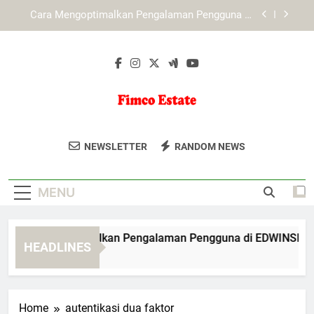
Skip
Cara Mengoptimalkan Pengalaman Akses
to
EDWINSLOT secara Nyaman dan Terarah
content
Cara Mengoptimalkan Pengalaman Akses
LEBAH4D secara Nyaman dan Terarah
Cara Mengoptimalkan Pengalaman Pengguna di
EDWINSLOT secara Aman dan Terkendali
Cara Mengoptimalkan Pengalaman Pengguna di
LEBAH4D
Fimco Estate
Dapatkan Properti Impian Anda Dengan
Cara Mengoptimalkan Pengalaman Akses
NEWSLETTER
RANDOM NEWS
EDWINSLOT secara Nyaman dan Terarah
FIMCO Estate. Agen Real Estate Yang
Cara Mengoptimalkan Pengalaman Akses
Siap Membantu Anda Menemukan
LEBAH4D secara Nyaman dan Terarah
MENU
Rumah Yang Sempurna.
ra Mengoptimalkan Pengalaman Pengguna di EDWINSLOT sec
HEADLINES
Weeks Ago
Home
autentikasi dua faktor