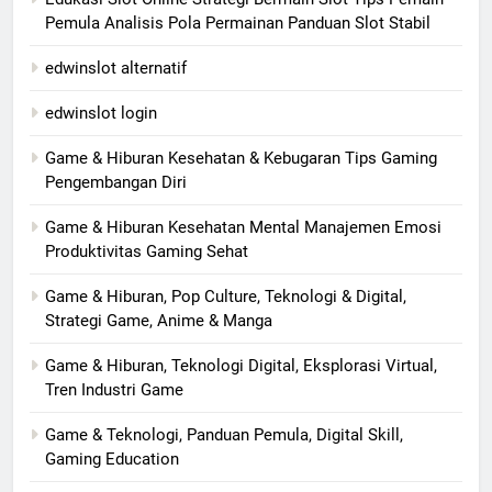
Pemula Analisis Pola Permainan Panduan Slot Stabil
edwinslot alternatif
edwinslot login
Game & Hiburan Kesehatan & Kebugaran Tips Gaming
Pengembangan Diri
Game & Hiburan Kesehatan Mental Manajemen Emosi
Produktivitas Gaming Sehat
Game & Hiburan, Pop Culture, Teknologi & Digital,
Strategi Game, Anime & Manga
Game & Hiburan, Teknologi Digital, Eksplorasi Virtual,
Tren Industri Game
Game & Teknologi, Panduan Pemula, Digital Skill,
Gaming Education