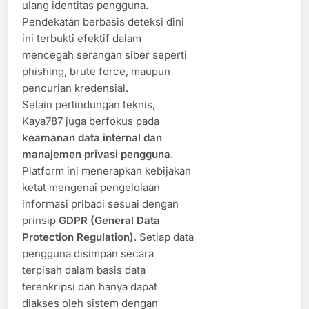
ulang identitas pengguna.
Pendekatan berbasis deteksi dini
ini terbukti efektif dalam
mencegah serangan siber seperti
phishing, brute force, maupun
pencurian kredensial.
Selain perlindungan teknis,
Kaya787 juga berfokus pada
keamanan data internal dan
manajemen privasi pengguna
.
Platform ini menerapkan kebijakan
ketat mengenai pengelolaan
informasi pribadi sesuai dengan
prinsip
GDPR (General Data
Protection Regulation)
. Setiap data
pengguna disimpan secara
terpisah dalam basis data
terenkripsi dan hanya dapat
diakses oleh sistem dengan