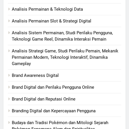
Analisis Permainan & Teknologi Data
Analisis Permainan Slot & Strategi Digital
Analisis Sistem Permainan, Studi Perilaku Pengguna,
Teknologi Game Reel, Dinamika Interaksi Pemain
Analisis Strategi Game, Studi Perilaku Pemain, Mekanik
Permainan Modern, Teknologi Interaktif, Dinamika
Gameplay
Brand Awareness Digital
Brand Digital dan Perilaku Pengguna Online
Brand Digital dan Reputasi Online
Branding Digital dan Kepercayaan Pengguna
Budaya dan Tradisi Pokémon dan Mitologi Sejarah
Pokémon Fenomena Alam dan Spiritualitas