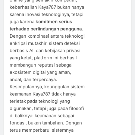
keberhasilan Kaya787 bukan hanya
karena inovasi teknologinya, tetapi
juga karena
komitmen serius
terhadap perlindungan pengguna
.
Dengan kombinasi antara teknologi
enkripsi mutakhir, sistem deteksi
berbasis AI, dan kebijakan privasi
yang ketat, platform ini berhasil
membangun reputasi sebagai
ekosistem digital yang aman,
andal, dan terpercaya.
Kesimpulannya, keunggulan sistem
keamanan Kaya787 tidak hanya
terletak pada teknologi yang
digunakan, tetapi juga pada filosofi
di baliknya: keamanan sebagai
fondasi, bukan tambahan. Dengan
terus memperbarui sistemnya