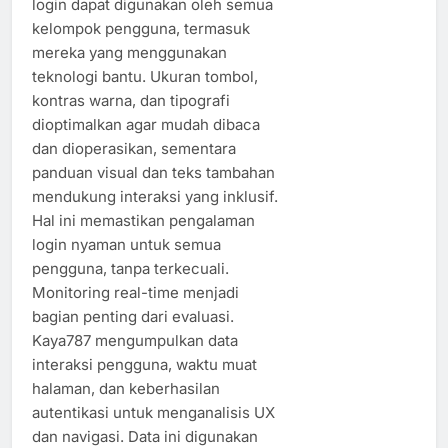
login dapat digunakan oleh semua
kelompok pengguna, termasuk
mereka yang menggunakan
teknologi bantu. Ukuran tombol,
kontras warna, dan tipografi
dioptimalkan agar mudah dibaca
dan dioperasikan, sementara
panduan visual dan teks tambahan
mendukung interaksi yang inklusif.
Hal ini memastikan pengalaman
login nyaman untuk semua
pengguna, tanpa terkecuali.
Monitoring real-time menjadi
bagian penting dari evaluasi.
Kaya787 mengumpulkan data
interaksi pengguna, waktu muat
halaman, dan keberhasilan
autentikasi untuk menganalisis UX
dan navigasi. Data ini digunakan