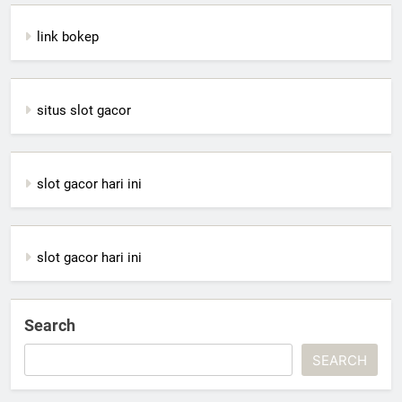
link bokep
situs slot gacor
slot gacor hari ini
slot gacor hari ini
Search
SEARCH