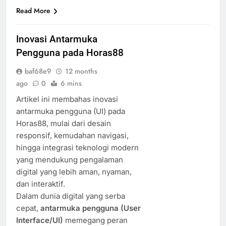
Read More
Inovasi Antarmuka
Pengguna pada Horas88
baf68e9
12 months
ago
0
6 mins
Artikel ini membahas inovasi
antarmuka pengguna (UI) pada
Horas88, mulai dari desain
responsif, kemudahan navigasi,
hingga integrasi teknologi modern
yang mendukung pengalaman
digital yang lebih aman, nyaman,
dan interaktif.
Dalam dunia digital yang serba
cepat,
antarmuka pengguna (User
Interface/UI)
memegang peran