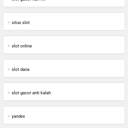
situs slot
slot online
slot dana
slot gacor anti kalah
yandex