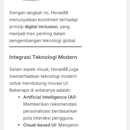
Dengan langkah ini, Horas88
menunjukkan komitmen terhadap
prinsip
digital inclusion
, yang
menjadi tren penting dalam
pengembangan teknologi global.
Integrasi Teknologi Modern
Selain aspek visual, Horas88 juga
memanfaatkan teknologi modern
untuk mendukung inovasi UI.
Beberapa di antaranya adalah:
Artificial Intelligence (AI):
Memberikan rekomendasi
personalisasi berdasarkan
pola interaksi pengguna.
Cloud-based UI:
Menjamin