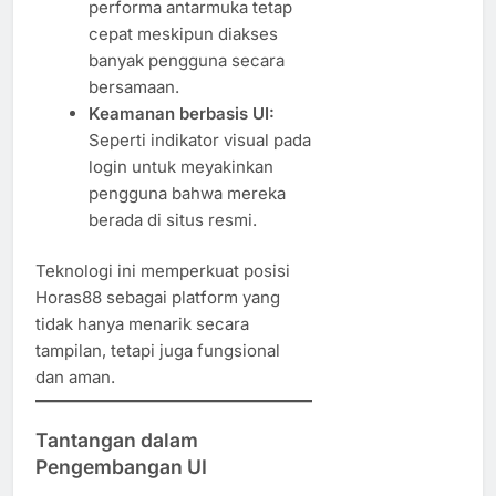
performa antarmuka tetap
cepat meskipun diakses
banyak pengguna secara
bersamaan.
Keamanan berbasis UI:
Seperti indikator visual pada
login untuk meyakinkan
pengguna bahwa mereka
berada di situs resmi.
Teknologi ini memperkuat posisi
Horas88 sebagai platform yang
tidak hanya menarik secara
tampilan, tetapi juga fungsional
dan aman.
Tantangan dalam
Pengembangan UI