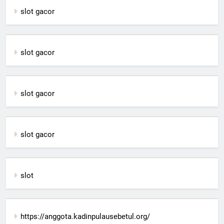
slot gacor
slot gacor
slot gacor
slot gacor
slot
https://anggota.kadinpulausebetul.org/