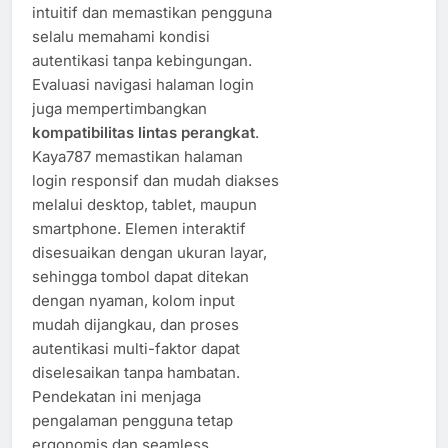
intuitif dan memastikan pengguna
selalu memahami kondisi
autentikasi tanpa kebingungan.
Evaluasi navigasi halaman login
juga mempertimbangkan
kompatibilitas lintas perangkat
.
Kaya787 memastikan halaman
login responsif dan mudah diakses
melalui desktop, tablet, maupun
smartphone. Elemen interaktif
disesuaikan dengan ukuran layar,
sehingga tombol dapat ditekan
dengan nyaman, kolom input
mudah dijangkau, dan proses
autentikasi multi-faktor dapat
diselesaikan tanpa hambatan.
Pendekatan ini menjaga
pengalaman pengguna tetap
ergonomis dan seamless.