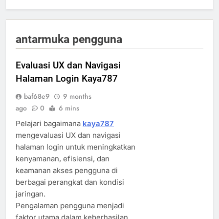
antarmuka pengguna
Evaluasi UX dan Navigasi
Halaman Login Kaya787
baf68e9
9 months
ago
0
6 mins
Pelajari bagaimana
kaya787
mengevaluasi UX dan navigasi
halaman login untuk meningkatkan
kenyamanan, efisiensi, dan
keamanan akses pengguna di
berbagai perangkat dan kondisi
jaringan.
Pengalaman pengguna menjadi
faktor utama dalam keberhasilan