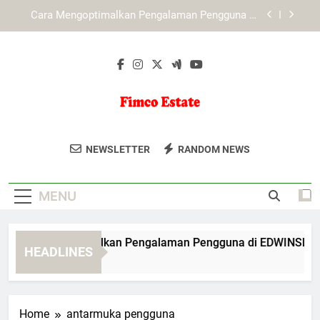
Skip
Cara Mengoptimalkan Pengalaman Akses
to
EDWINSLOT secara Nyaman dan Terarah
content
Cara Mengoptimalkan Pengalaman Akses
LEBAH4D secara Nyaman dan Terarah
Cara Mengoptimalkan Pengalaman Pengguna di
EDWINSLOT secara Aman dan Terkendali
Cara Mengoptimalkan Pengalaman Pengguna di
LEBAH4D
Fimco Estate
Dapatkan Properti Impian Anda Dengan
Cara Mengoptimalkan Pengalaman Akses
NEWSLETTER
RANDOM NEWS
EDWINSLOT secara Nyaman dan Terarah
FIMCO Estate. Agen Real Estate Yang
Cara Mengoptimalkan Pengalaman Akses
Siap Membantu Anda Menemukan
LEBAH4D secara Nyaman dan Terarah
MENU
Rumah Yang Sempurna.
ra Mengoptimalkan Pengalaman Pengguna di EDWINSLOT sec
HEADLINES
Weeks Ago
Home
antarmuka pengguna