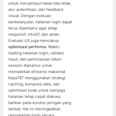
untuk menyempurnakan tata letak,
alur autentikasi, dan feedback
visual. Dengan evaluasi
berkelanjutan, halaman login dapat
terus diperbarui agar tetap
responsif, intuitif, dan aman.
Evaluasi UX juga mencakup
optimisasi performa
. Waktu
loading halaman login, validasi
input, dan pemrosesan token
session dianalisis untuk
memastikan efisiensi maksimal.
Kaya787 menggunakan strategi
caching, kompresi data, dan
optimisasi kode untuk menjaga
halaman tetap cepat diakses,
bahkan pada kondisi jaringan yang
lambat. Hal ini meningkatkan
pengalaman login secara