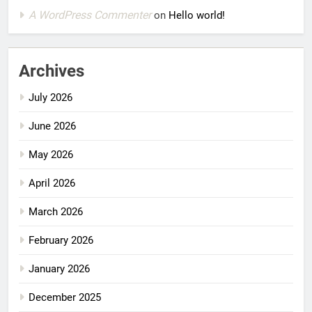
A WordPress Commenter
on
Hello world!
Archives
July 2026
June 2026
May 2026
April 2026
March 2026
February 2026
January 2026
December 2025