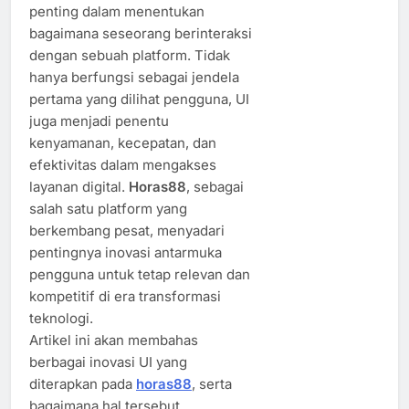
penting dalam menentukan
bagaimana seseorang berinteraksi
dengan sebuah platform. Tidak
hanya berfungsi sebagai jendela
pertama yang dilihat pengguna, UI
juga menjadi penentu
kenyamanan, kecepatan, dan
efektivitas dalam mengakses
layanan digital.
Horas88
, sebagai
salah satu platform yang
berkembang pesat, menyadari
pentingnya inovasi antarmuka
pengguna untuk tetap relevan dan
kompetitif di era transformasi
teknologi.
Artikel ini akan membahas
berbagai inovasi UI yang
diterapkan pada
horas88
, serta
bagaimana hal tersebut