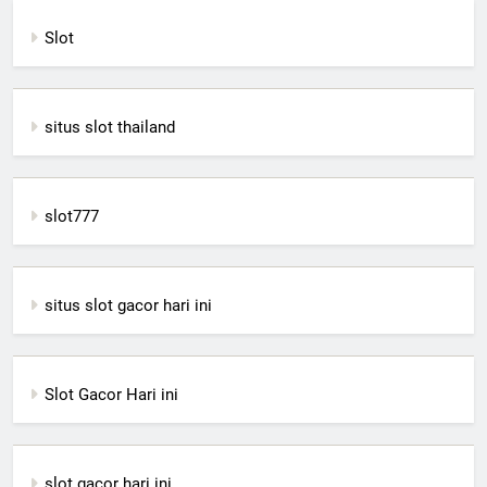
Slot
situs slot thailand
slot777
situs slot gacor hari ini
Slot Gacor Hari ini
slot gacor hari ini